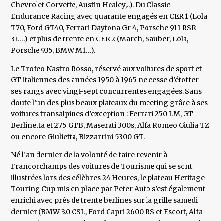
Chevrolet Corvette, Austin Healey,..). Du Classic
Endurance Racing avec quarante engagés en CER 1 (Lola
T70, Ford GT40, Ferrari Daytona Gr 4, Porsche 911 RSR
3L…) et plus de trente en CER 2 (March, Sauber, Lola,
Porsche 935, BMW M1…).
Le Trofeo Nastro Rosso, réservé aux voitures de sport et
GT italiennes des années 1950 à 1965 ne cesse d’étoffer
ses rangs avec vingt-sept concurrentes engagées. Sans
doute l’un des plus beaux plateaux du meeting grâce à ses
voitures transalpines d’exception : Ferrari 250 LM, GT
Berlinetta et 275 GTB, Maserati 300s, Alfa Romeo Giulia TZ
ou encore Giulietta, Bizzarrini 5300 GT.
Né l’an dernier de la volonté de faire revenir à
Francorchamps des voitures de Tourisme qui se sont
illustrées lors des célèbres 24 Heures, le plateau Heritage
Touring Cup mis en place par Peter Auto s’est également
enrichi avec près de trente berlines sur la grille samedi
dernier (BMW 3.0 CSL, Ford Capri 2600 RS et Escort, Alfa