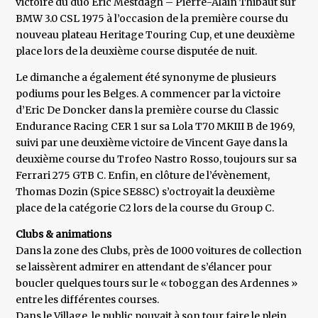
victoire du duo Eric Mestdagh – Pierre-Alain Thibaut sur
BMW 3.0 CSL 1975 à l’occasion de la première course du
nouveau plateau Heritage Touring Cup, et une deuxième
place lors de la deuxième course disputée de nuit.
Le dimanche a également été synonyme de plusieurs
podiums pour les Belges. A commencer par la victoire
d’Eric De Doncker dans la première course du Classic
Endurance Racing CER 1 sur sa Lola T70 MKIII B de 1969,
suivi par une deuxième victoire de Vincent Gaye dans la
deuxième course du Trofeo Nastro Rosso, toujours sur sa
Ferrari 275 GTB C. Enfin, en clôture de l’évènement,
Thomas Dozin (Spice SE88C) s’octroyait la deuxième
place de la catégorie C2 lors de la course du Group C.
Clubs & animations
Dans la zone des Clubs, près de 1000 voitures de collection
se laissèrent admirer en attendant de s’élancer pour
boucler quelques tours sur le « toboggan des Ardennes »
entre les différentes courses.
Dans le Village, le public pouvait à son tour faire le plein