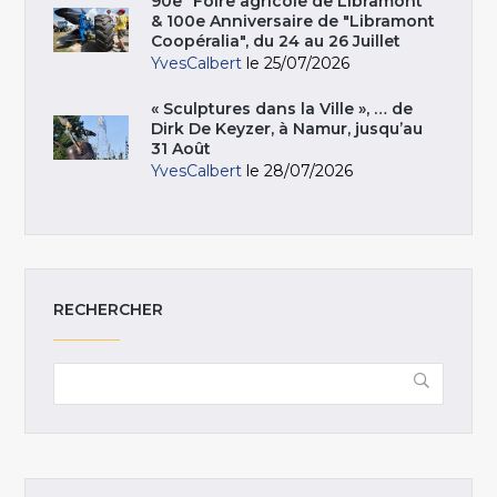
90e "Foire agricole de Libramont"
& 100e Anniversaire de "Libramont
Coopéralia", du 24 au 26 Juillet
YvesCalbert
le 25/07/2026
« Sculptures dans la Ville », … de
Dirk De Keyzer, à Namur, jusqu’au
31 Août
YvesCalbert
le 28/07/2026
RECHERCHER