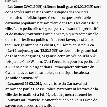
l’année.
•
Les 2ème (29.01.2015) et 3ème jeudi gras (05.02.2015)
sont
consacrées aux sorties humoristiques des sociétés
musicales et folkloriques. C’est alors que le véritable
carnaval populaire bat son plein dans tous les cafés de la
ville. Les « petits rôles », groupes rivalisant d’ingéniosité
et de malice, font vivre l’ambiance typique traditionnelle
dans tous les lieux publics où ils vont lawer, c’est à dire
taquiner gentiment les clients, qui sont venus pour ça.
•
Le 4ème jeudi gras (12.02.2015)
se déroule le grand bal
des enfants déguisés, organisé cette année pour la 55è
fois par le Club Wallon. C’est l’occasion pour les petits de 1
à 101 ans de se plonger dans l’atmosphère vibrante du
Cwarmê, avec ses farandoles, sa musique locale, sa
gentille convivialité.
•
Le samedi 14.02.2015,
l’ouverture du Carnaval est
annoncée par la Grosse Police, parcourant les rues de la
ville dès le matin et à 14h45, le bourgmestre remet les
Pouvoirs au Troûv’lê. Moment haut en couleurs avec de
savoureux discours en wallon