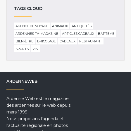
TAGS CLOUD
AGENCE DE VOYAGE
ANIMAUX
ANTIQUITÉS
ARDENNES TV-MAGAZINE
ARTICLES CADEAUX
BAPTÊME
BIEN-ÊTRE
BRICOLAGE
CADEAUX
RESTAURANT
SPORTS
VIN
ARDENNEWEB
Ardenne Web est le magazine
des ardennes sur le web depuis
mars 1999.
Nous proposons l'agenda et
l'actualité régionale en photos