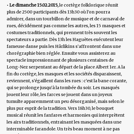
•
Le dimanche 15.02.2015,
le cortège folklorique réunit
plus de 2500 participants dès 13h30 où l’on pourra
admirer, dans un tourbillon de musique et de carnaval de
rues, décidément pas comme les autres, les 15 masques et
costumes traditionnels, qui prennent très souvent les
spectateurs a partie. Dès 13h les Haguètes exécutent leur
fameuse danse puis les Hârlikins s’affrontent dans une
chorégraphie bien réglée. Ensuite vous assisterez au
spectacle impressionnant de plusieurs centaines de
Long-Nez serpentant au départ de la place Albert 1er. A la
fin du cortège, les masques et les sociétés disparaissent,
reviennent, s’égaillent dans les rues : c’est la bane corante,
qui se prolonge jusqu’à la tombée du soir. Les masqués
jouent leur rôle, les farces se jouent dans un joyeux
tumulte apparemment un peu désorganisé, mais selon le
plus pur esprit de la tradition. Vers 18h30, le bouquet
musical réunit les fanfares et harmonies qui interprètent
les airs traditionnels, entrainant les masquées dans une
interminable farandole. Un très beau moment à ne pas