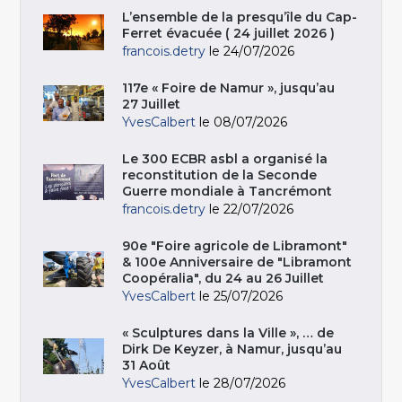
L’ensemble de la presqu’île du Cap-
Ferret évacuée ( 24 juillet 2026 )
francois.detry
le 24/07/2026
117e « Foire de Namur », jusqu’au
27 Juillet
YvesCalbert
le 08/07/2026
Le 300 ECBR asbl a organisé la
reconstitution de la Seconde
Guerre mondiale à Tancrémont
francois.detry
le 22/07/2026
90e "Foire agricole de Libramont"
& 100e Anniversaire de "Libramont
Coopéralia", du 24 au 26 Juillet
YvesCalbert
le 25/07/2026
« Sculptures dans la Ville », … de
Dirk De Keyzer, à Namur, jusqu’au
31 Août
YvesCalbert
le 28/07/2026