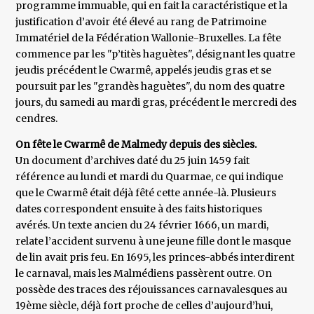
programme immuable, qui en fait la caractéristique et la
justification d’avoir été élevé au rang de Patrimoine
Immatériel de la Fédération Wallonie-Bruxelles. La fête
commence par les "p’titès haguètes", désignant les quatre
jeudis précédent le Cwarmê, appelés jeudis gras et se
poursuit par les "grandès haguètes", du nom des quatre
jours, du samedi au mardi gras, précédent le mercredi des
cendres.
On fête le Cwarmê de Malmedy depuis des siècles.
Un document d’archives daté du 25 juin 1459 fait
référence au lundi et mardi du Quarmae, ce qui indique
que le Cwarmê était déjà fêté cette année-là. Plusieurs
dates correspondent ensuite à des faits historiques
avérés. Un texte ancien du 24 février 1666, un mardi,
relate l’accident survenu à une jeune fille dont le masque
de lin avait pris feu. En 1695, les princes-abbés interdirent
le carnaval, mais les Malmédiens passèrent outre. On
possède des traces des réjouissances carnavalesques au
19ème siècle, déjà fort proche de celles d’aujourd’hui,