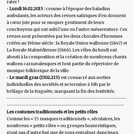
rater !
•
Lundi 16.02.2015 :
comme à l’époque des baladins
ambulants, les acteurs des revues satiriques d’en donnent
à cœur joie pour se moquer gentiment de leurs
concitoyens qui ont subi l’une ou l’autre mésaventure. Ces
revues sont présentées par les deux chorales d’hommes
créées au 19ème siècle : la Royale Union wallonne (1847) et
La Royale Malmédienne (1866). Les rôles du lundi ont
abouti à la composition et la création de nombreux chants
wallons carnavalesques et font partie du répertoire de
musique folklorique de la ville.
•
Le mardi gras (17.02.215)
est consacré aux sorties
individuelles des sociétés et se termine à 19h par le
brûlage de la Haguète, marquant la fin des festivités.
---------------------------------------------------------
--------------------------------------------------------
Les costumes traditionnels et les petits rôles
Comme les « 15 masques traditionnels », séculaires, les
nombreux « petits rôles » ou groupes humoristiques,
n’ont pas d’autre but que de vous entraîner dans leurs