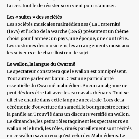
farces. Inutile de résister si on vient pour s’amuser.
Les « suites » des sociétés
Les sociétés musicales malmédiennes ( La Fraternité
(1874) et l’Echo de la Warche (1846) présentent un thème
choisi pour l’année : un pays, une époque, une confrérie…
Les costumes des musiciens, les arrangements musicaux,
les suiveurs et le char illustrent le sujet
Le wallon, la langue du Cwarmê
Le spectateur constatera que le wallon est omniprésent.
Tout autre parler est banni. C’est une particularité
essentielle du Cwarmê malmédien. Aucun amalgame ne
peut dès lors être fait avec les carnavals rhénans. Tout se
dit et se chante dans cette langue ancestrale. Lors de la
cérémonie d’ouverture du samedi, le bourgmestre remet
la panûle au Trouv’lê dans un discours versifié en wallon.
Le dimanche, les petits rôles taquinent les spectateurs en
wallon et le lundi, les rôles, rimés pareillement sont récités
en ce wallon savoureux qu’est celui des Malmédiens. Le