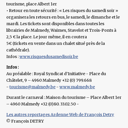
tourisme, place Albert 1er
• Retour en toute sécurité : « Les risques du samedi soir »
organisera les retours en bus, le samedi, le dimanche et le
mardi. Les tickets sont disponibles dans toutes les
librairies de Malmedy, Waimes, Stavelot et Trois-Ponts à
2,5 € la place. Le jour même, il en coutera
5€ (tickets en vente dans un chalet situé près de la
cathédrale).
Infos :
www.risquesdusamedisoir.be
Infos :
Au préalable : Royal Syndicat d’Initiative - Place du
Châtelet, 9 – 4960 Malmedy +32 (0) 799.668
-
tourisme@malmedy.be
-
www.malmedy.be
Durant le carnaval : Maison du tourisme – Place Albert 1er
– 4960 Malmedy +32 (0)80. 33.02.50 -
Les autres reportages Ardenne Web de François Detry
© François DETRY