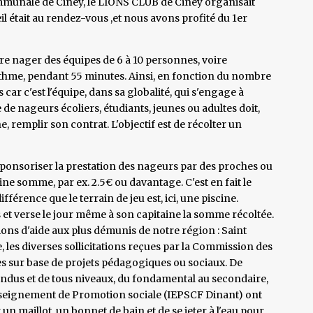
ommunale de Ciney, le LIONS CLUB de Ciney organisait
l était au rendez-vous ,et nous avons profité du 1er
ire nager des équipes de 6 à 10 personnes, voire
ythme, pendant 55 minutes. Ainsi, en fonction du nombre
ar c'est l'équipe, dans sa globalité, qui s'engage à
de nageurs écoliers, étudiants, jeunes ou adultes doit,
e, remplir son contrat. L'objectif est de récolter un
sponsoriser la prestation des nageurs par des proches ou
ne somme, par ex. 2.5€ ou davantage. C'est en fait le
érence que le terrain de jeu est, ici, une piscine.
t verse le jour même à son capitaine la somme récoltée.
ions d'aide aux plus démunis de notre région : Saint
 les diverses sollicitations reçues par la Commission des
tes sur base de projets pédagogiques ou sociaux. De
ondus et de tous niveaux, du fondamental au secondaire,
'Enseignement de Promotion sociale (IEPSCF Dinant) ont
r un maillot, un bonnet de bain et de se jeter à l'eau pour