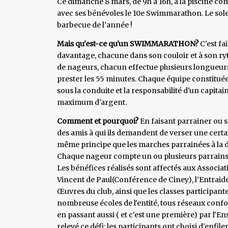
Ce dimanche 8 mars, de 9h à 16h, à la piscine c
avec ses bénévoles le 10e Swimmarathon. Le solei
barbecue de l’année !
Mais qu'est-ce qu'un SWIMMARATHON?
C'est fa
davantage, chacune dans son couloir et à son r
de nageurs, chacun effectue plusieurs longueurs c
prester les 55 minutes. Chaque équipe constituée 
sous la conduite et la responsabilité d'un capitain
maximum d'argent.
Comment et pourquoi?
En faisant parrainer ou 
des amis à qui ils demandent de verser une certai
même principe que les marches parrainées à la diff
Chaque nageur compte un ou plusieurs parrains e
Les bénéfices réalisés sont affectés aux Associat
Vincent de Paul(Conférence de Ciney), l’Entraide,
Œuvres du club, ainsi que les classes participan
nombreuse écoles de l'entité, tous réseaux conf
en passant aussi ( et c'est une première) par l
relevé ce défi: les participants ont choisi d'enfile