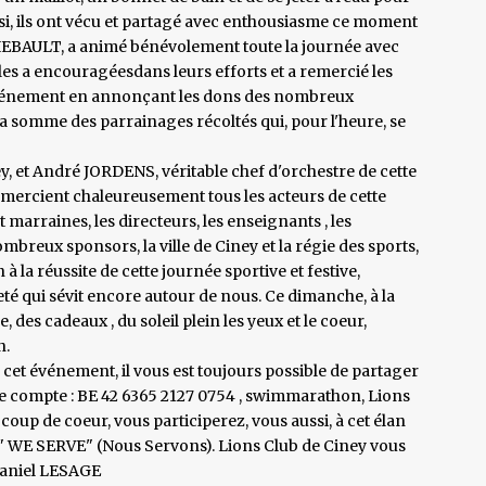
si, ils ont vécu et partagé avec enthousiasme ce moment
HIEBAULT, a animé bénévolement toute la journée avec
es a encouragéesdans leurs efforts et a remercié les
événement en annonçant les dons des nombreux
a somme des parrainages récoltés qui, pour l'heure, se
, et André JORDENS, véritable chef d'orchestre de cette
emercient chaleureusement tous les acteurs de cette
t marraines, les directeurs, les enseignants , les
breux sponsors, la ville de Ciney et la régie des sports,
 à la réussite de cette journée sportive et festive,
eté qui sévit encore autour de nous. Ce dimanche, à la
, des cadeaux , du soleil plein les yeux et le coeur,
n.
à cet événement, il vous est toujours possible de partager
le compte : BE 42 6365 2127 0754 , swimmarathon, Lions
 coup de coeur, vous participerez, vous aussi, à cet élan
 " WE SERVE" (Nous Servons). Lions Club de Ciney vous
Daniel LESAGE