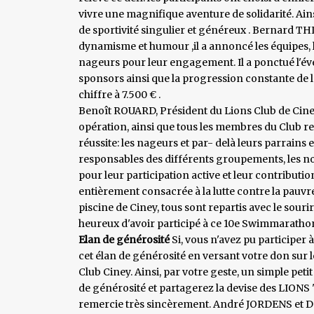
vivre une magnifique aventure de solidarité. Ain
de sportivité singulier et généreux . Bernard T
dynamisme et humour ,il a annoncé les équipes, l
nageurs pour leur engagement. Il a ponctué l'
sponsors ainsi que la progression constante de l
chiffre à 7.500 € .
Benoît ROUARD, Président du Lions Club de Ciney
opération, ainsi que tous les membres du Club r
réussite: les nageurs et par- delà leurs parrains e
responsables des différents groupements, les nom
pour leur participation active et leur contribution
entièrement consacrée à la lutte contre la pauvr
piscine de Ciney, tous sont repartis avec le sourire
heureux d'avoir participé à ce 10e Swimmaratho
Elan de générosité
Si, vous n'avez pu participer 
cet élan de générosité en versant votre don sur 
Club Ciney. Ainsi, par votre geste, un simple petit
de générosité et partagerez la devise des LIONS
remercie très sincèrement. André JORDENS et 