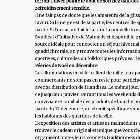
terroir, l’hiver pointe le bout de son nez dans l
refroidissement sensible.
Il ne fait pas de doute que les amateurs de la gli
favori. Si la neige est de la partie, les centres 
partie. Si l’occasion fait le larron, la nouvelle b
Syndicat d’Initiative de Malmedy et disponible g
source idéale pour concocter un séjour hivernal
quadrichromie, on y trouve toutes les informatio
sportives, culturelles ou folkloriques prévues. Il 
Féeries de Noël en décembre
Les illuminations en ville brillent de mille feux 
commerçants ne sont pas en reste pour participer 
avec sa distribution de friandises. Le même jour, 
ce jusqu’au 3 janvier. Durant tous les weekend
conviviale et familiale des produits de bouche pré
partir du 12 décembre, un circuit spécifique vou
les habitants des quartiers de la ville.
L’exposition des artistes et artisans malmédiens
trouver le cadeau original et unique que vous c
organisent toutes leurs concerts traditionnels 