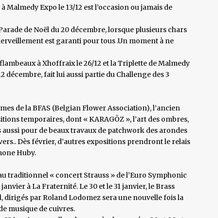
 Malmedy Expo le 13/12 est l’occasion ou jamais de
a Parade de Noël du 20 décembre, lorsque plusieurs chars
’émerveillement est garanti pour tous .Un moment à ne
flambeaux à Xhoffraix le 26/12 et la Triplette de Malmedy
12 décembre, fait lui aussi partie du Challenge des 3
mes de la BFAS (Belgian Flower Association), l’ancien
sitions temporaires, dont « KARAGÖZ », l’art des ombres,
s aussi pour de beaux travaux de patchwork des arondes
rs.. Dès février, d’autres expositions prendront le relais
imone Huby.
on au traditionnel « concert Strauss » de l’Euro Symphonic
janvier à La Fraternité. Le 30 et le 31 janvier, le Brass
, dirigés par Roland Lodomez sera une nouvelle fois la
de musique de cuivres.