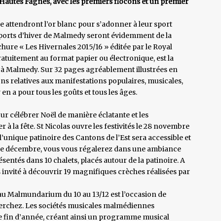
es Hautes Fagnes, avec les premiers flocons et un premier
sse attendront l’or blanc pour s’adonner à leur sport
de sports d’hiver de Malmedy seront évidemment de la
rochure « Les Hivernales 2015/16 » éditée par le Royal
ratuitement au format papier ou électronique, est la
 à Malmedy. Sur 32 pages agréablement illustrées en
ns relatives aux manifestations populaires, musicales,
y en a pour tous les goûts et tous les âges.
pour célébrer Noël de manière éclatante et les
à la fête. St Nicolas ouvre les festivités le 28 novembre
l’unique patinoire des Cantons de l’Est sera accessible et
s de décembre, vous vous régalerez dans une ambiance
sentés dans 10 chalets, placés autour de la patinoire. A
s invité à découvrir 19 magnifiques crèches réalisées par
 au Malmundarium du 10 au 13/12 est l’occasion de
herchez. Les sociétés musicales malmédiennes
de fin d’année, créant ainsi un programme musical