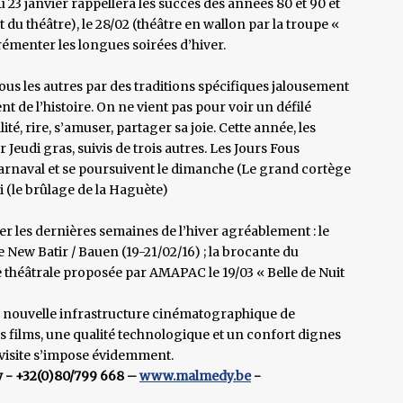
u 23 janvier rappellera les succès des années 80 et 90 et
et du théâtre), le 28/02 (théâtre en wallon par la troupe «
émenter les longues soirées d’hiver.
us les autres par des traditions spécifiques jalousement
e l’histoire. On ne vient pas pour voir un défilé
té, rire, s’amuser, partager sa joie. Cette année, les
 Jeudi gras, suivis de trois autres. Les Jours Fous
carnaval et se poursuivent le dimanche (Le grand cortège
di (le brûlage de la Haguète)
 les dernières semaines de l’hiver agréablement : le
e New Batir / Bauen (19-21/02/16) ; la brocante du
 théâtrale proposée par AMAPAC le 19/03 « Belle de Nuit
te nouvelle infrastructure cinématographique de
 films, une qualité technologique et un confort dignes
 visite s’impose évidemment.
y - +32(0)80/799 668 –
www.malmedy.be
-