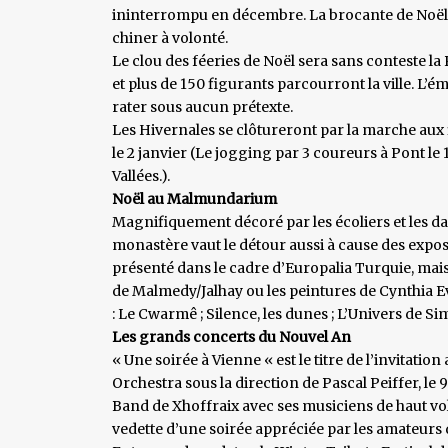
ininterrompu en décembre. La brocante de Noël à
chiner à volonté.
Le clou des féeries de Noël sera sans conteste l
et plus de 150 figurants parcourront la ville. L
rater sous aucun prétexte.
Les Hivernales se clôtureront par la marche aux 
le 2 janvier (Le jogging par 3 coureurs à Pont le 
Vallées.).
Noël au Malmundarium
Magnifiquement décoré par les écoliers et les da
monastère vaut le détour aussi à cause des expo
présenté dans le cadre d’Europalia Turquie, mai
de Malmedy/Jalhay ou les peintures de Cynthia Eve
: Le Cwarmê ; Silence, les dunes ; L’Univers de S
Les grands concerts du Nouvel An
« Une soirée à Vienne « est le titre de l’invitati
Orchestra sous la direction de Pascal Peiffer, le 9 
Band de Xhoffraix avec ses musiciens de haut vol
vedette d’une soirée appréciée par les amateurs 