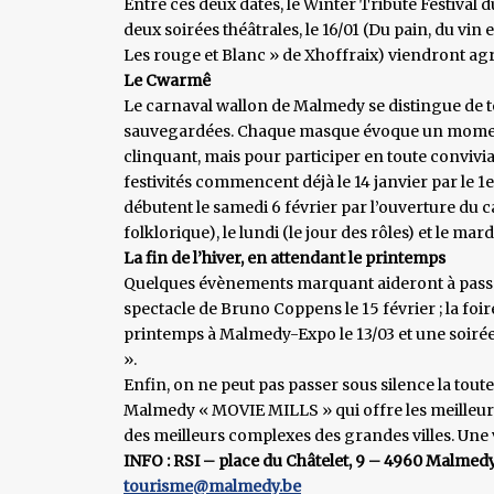
Entre ces deux dates, le Winter Tribute Festival d
deux soirées théâtrales, le 16/01 (Du pain, du vin 
Les rouge et Blanc » de Xhoffraix) viendront agr
Le Cwarmê
Le carnaval wallon de Malmedy se distingue de to
sauvegardées. Chaque masque évoque un moment d
clinquant, mais pour participer en toute conviviali
festivités commencent déjà le 14 janvier par le 1er
débutent le samedi 6 février par l’ouverture du 
folklorique), le lundi (le jour des rôles) et le mar
La fin de l’hiver, en attendant le printemps
Quelques évènements marquant aideront à passer
spectacle de Bruno Coppens le 15 février ; la foir
printemps à Malmedy-Expo le 13/03 et une soirée
».
Enfin, on ne peut pas passer sous silence la tou
Malmedy « MOVIE MILLS » qui offre les meilleurs
des meilleurs complexes des grandes villes. Une
INFO : RSI – place du Châtelet, 9 – 4960 Malmed
tourisme@malmedy.be