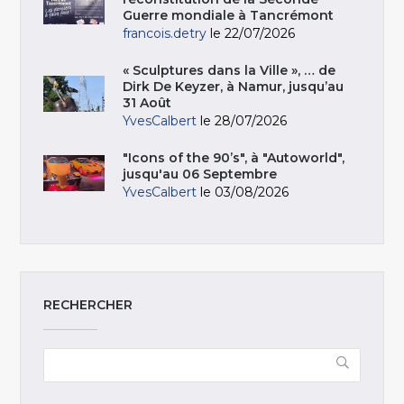
Guerre mondiale à Tancrémont
francois.detry
le 22/07/2026
« Sculptures dans la Ville », … de
Dirk De Keyzer, à Namur, jusqu’au
31 Août
YvesCalbert
le 28/07/2026
"Icons of the 90’s", à "Autoworld",
jusqu'au 06 Septembre
YvesCalbert
le 03/08/2026
RECHERCHER