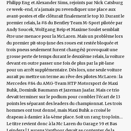
Philipp Eng et Alexander Sims, rejoints par Nick Catsburg
ce week-end, n’a jamais pu revendiquer une place aux
avant-postes et elle clôturait finalement le top 10. Durant le
premier relais, la #8 du Bentley Team M-Sport pilotée par
Andy Soucek, Wolfgang Reip et Maxime Soulet semblait
être une menace pour la McLaren. Mais un problème lors
du premier pit-stop (une des roues est restée bloquée et
trois pneus seulement furent changés) provoquait une
grosse perte de temps durant le deuxième relais, la voiture
devant en outre passer une fois de plus par la pit-lane
pour un arrêt supplémentaire. Dès lors, une seule voiture
aurait pu mettre un terme au rêve des pilotes McLaren : la
Mercedes #84 du AMG-Team HTP Motorsport de Maxi
Buhk, Dominik Baumann et Jazeman Jaafar. Mais ce trio
devait terminer sur le podium pour combler l’écart de 13
points les séparant des leaders du championnat. Les trois
hommes ont tout donné, mais Maxi Buhk a croisé le
drapeau à damier à la 4ème place. Soit un rang trop loin…
Le titre revient donc à la Mc Laren du Garage 59 et Bas
Leinders ! Laurens Vanthoor devait se contenter de la