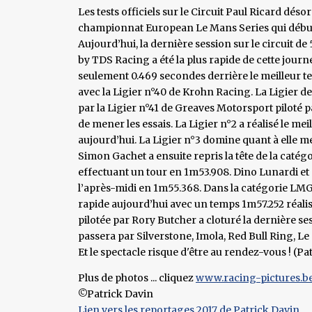
Les tests officiels sur le Circuit Paul Ricard dés
championnat European Le Mans Series qui débuter
Aujourd’hui, la dernière session sur le circuit de 
by TDS Racing a été la plus rapide de cette jour
seulement 0.469 secondes derrière le meilleur tem
avec la Ligier n°40 de Krohn Racing. La Ligier 
par la Ligier n°41 de Greaves Motorsport piloté
de mener les essais. La Ligier n°2 a réalisé le me
aujourd’hui. La Ligier n°3 domine quant à elle me
Simon Gachet a ensuite repris la tête de la catég
effectuant un tour en 1m53.908. Dino Lunardi et
l’après-midi en 1m55.368. Dans la catégorie LMGT
rapide aujourd’hui avec un temps 1m57.252 réali
pilotée par Rory Butcher a cloturé la dernière s
passera par Silverstone, Imola, Red Bull Ring, Le
Et le spectacle risque d'être au rendez-vous ! (Pa
Plus de photos ... cliquez
www.racing-pictures.b
©Patrick Davin
Lien vers les reportages 2017 de Patrick Davin