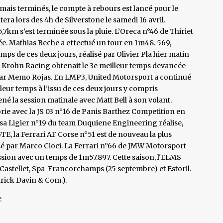
ormais terminés, le compte à rebours est lancé pour le
a lors des 4h de Silverstone le samedi 16 avril.
5,7km s’est terminée sous la pluie. L’Oreca n°46 de Thiriet
née. Mathias Beche a effectué un tour en 1m48. 569,
ps de ces deux jours, réalisé par Olivier Pla hier matin
de Krohn Racing obtenait le 3e meilleur temps devancée
 par Memo Rojas. En LMP3, United Motorsport a continué
illeur temps à l’issu de ces deux jours y compris
né la session matinale avec Matt Bell à son volant.
orie avec la JS 03 n°16 de Panis Barthez Competition en
 sa Ligier n°19 du team Duquiene Engineering réalise,
E, la Ferrari AF Corse n°51 est de nouveau la plus
sé par Marco Cioci. La Ferrari n°66 de JMW Motorsport
ession avec un temps de 1m57.897. Cette saison, l'ELMS
 Castellet, Spa-Francorchamps (25 septembre) et Estoril.
trick Davin & Com.).
e