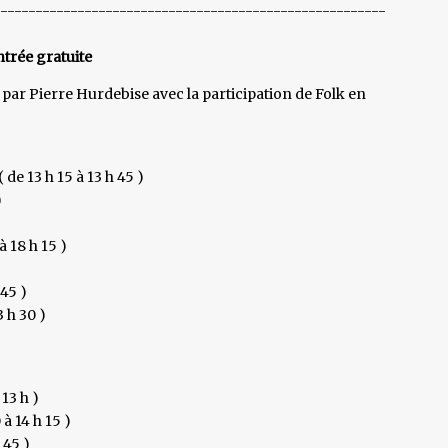
--------------------------------------------------------
trée gratuite
par Pierre Hurdebise avec la participation de Folk en
e 13 h 15 à 13 h 45 )
)
à 18 h 15 )
 45 )
 h 30 )
13 h )
à 14 h 15 )
 45 )