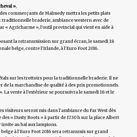
cheval »
,
des commerçants de Malmedy mettra les petits plats
: traditionnelle braderie, ambiance western avec de
« Agricharme », l’outil provincial qui vient en aide à
roposant la retransmission sur grand écran, le samedi 18
nale belge, contre l’Irlande, à l’Euro Foot 2016.
ls sur les trottoirs pour la traditionnelle braderie. Il ne
er de la marchandise de qualité à des prix promotionnels.
 La vente à l’extérieur se poursuivra le samedi 18 et le
es visiteurs seront mis dans l’ambiance du Far West dès
 des « Dusty Boots » à partir de 17.30 h sur la place Albert
y invite au bal aux lampions.
e belge à l’Euro Foot 2016 sera retransmis sur grand