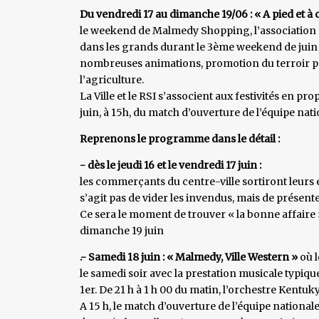
Du vendredi 17 au dimanche 19/06 : « A pied et à 
le weekend de Malmedy Shopping, l’association 
dans les grands durant le 3ème weekend de juin 
nombreuses animations, promotion du terroir par 
l’agriculture.
La Ville et le RSI s’associent aux festivités en p
juin, à 15h, du match d’ouverture de l’équipe natio
Reprenons le programme dans le détail :
- dès le jeudi 16 et le vendredi 17 juin :
les commerçants du centre-ville sortiront leurs éta
s’agit pas de vider les invendus, mais de présent
Ce sera le moment de trouver « la bonne affaire ».
dimanche 19 juin
.- Samedi 18 juin : « Malmedy, Ville Western »
où l
le samedi soir avec la prestation musicale typique
1er. De 21 h à 1 h 00 du matin, l’orchestre Kentuk
A 15 h, le match d’ouverture de l’équipe national