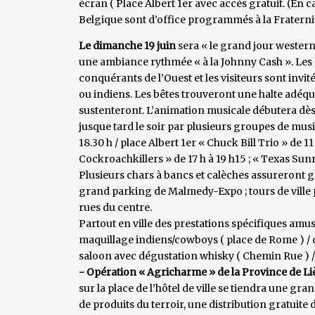
écran ( Place Albert 1er avec accès gratuit. (En ca
Belgique sont d’office programmés à la Fraterni
Le dimanche 19 juin
sera « le grand jour western 
une ambiance rythmée « à la Johnny Cash ». Les 
conquérants de l’Ouest et les visiteurs sont invité
ou indiens. Les bêtes trouveront une halte adéqu
sustenteront. L’animation musicale débutera dès 1
jusque tard le soir par plusieurs groupes de mus
18.30 h / place Albert 1er « Chuck Bill Trio » de 11 
Cockroachkillers » de 17 h à 19 h15 ; « Texas Sunri
Plusieurs chars à bancs et calèches assureront gra
grand parking de Malmedy-Expo ; tours de ville 
rues du centre.
Partout en ville des prestations spécifiques amu
maquillage indiens/cowboys ( place de Rome ) / 
saloon avec dégustation whisky ( Chemin Rue ) /
- Opération « Agricharme » de la Province de Liè
sur la place de l’hôtel de ville se tiendra une g
de produits du terroir, une distribution gratuite d