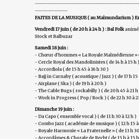
-----------------------------------------------
---------------
FAITES DE LA MUSIQUE ( au Malmundarium ) En
Vendredi 17 juin ( de 20 h à 24 h ) : Bal Folk
animé 
Stock et Balbuzar
Samedi 18 juin :
- Chœur d’hommes « La Royale Malmédienne » ( d
- Cercle Royal des Mandolinistes ( de 14 h à 15 h 
- Accordiola ( de 15 h 45 à 16 h 30 )
- Bajj in Carnaby ( acoustique / Jazz ) ( de 17 h 15 
- Airplane ( Ska ) ( de 19 h à 20 h )
- The Cable Bugs ( rockabilly ) ( de 20 h 45 à 21 h
- Work in Progress ( Pop / Rock ) ( de 22 h 30 à 23
Dimanche 19 juin :
- Da Capo ( ensemble vocal ) ( de 11 h 30 à 12 h )
- Combo Jazz ( académie de musique ) ( 12 h 15 à 
- Royale Harmonie « La Fraternelle » ( de 13 h 30 
- Accordâmes & Chorale de Recht ( de 15 h à 15 h