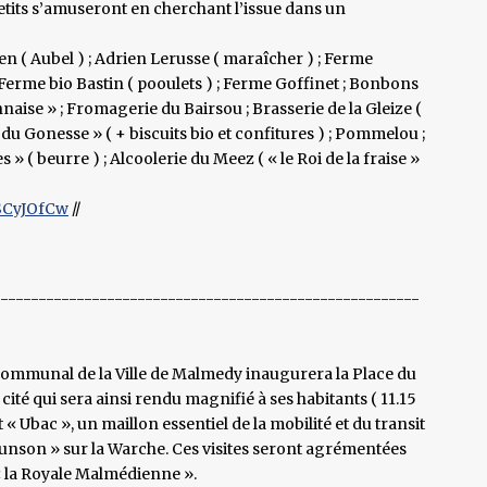
petits s’amuseront en cherchant l’issue dans un
en ( Aubel ) ; Adrien Lerusse ( maraîcher ) ; Ferme
; Ferme bio Bastin ( pooulets ) ; Ferme Goffinet ; Bonbons
aise » ; Fromagerie du Bairsou ; Brasserie de la Gleize (
 du Gonesse » ( + biscuits bio et confitures ) ; Pommelou ;
( beurre ) ; Alcoolerie du Meez ( « le Roi de la fraise »
SCyJOfCw
//
--------------------------------------------------------
communal de la Ville de Malmedy inaugurera la Place du
a cité qui sera ainsi rendu magnifié à ses habitants ( 11.15
« Ubac », un maillon essentiel de la mobilité et du transit
ounson » sur la Warche. Ces visites seront agrémentées
« la Royale Malmédienne ».