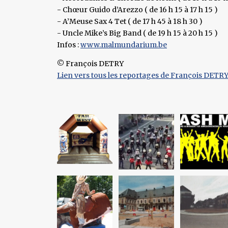
- Chœur Guido d’Arezzo ( de 16 h 15 à 17 h 15 )
- A’Meuse Sax 4 Tet ( de 17 h 45 à 18 h 30 )
- Uncle Mike’s Big Band ( de 19 h 15 à 20 h 15 )
Infos :
www.malmundarium.be
© François DETRY
Lien vers tous les reportages de François DETR