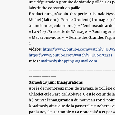
une dégustation gratuite de viande grillée. Les 
labyrinthe construit en paille.
Producteurs présents :
Siroperie artisanale Nyss
Michel ( lait cru ) ; Ferme Grodent ( fromages ) 
à l’ancienne ( cuberdons ) ; « L’embuscade ardenn
« La 44 ») ; Brasserie de Warsage ; « Boulangerie
« Macarons-nous » ; « Ferme des Grandes Fagnes » 
).
Vidéos :
https://www.youtube.com/watch?v=UOy
https://www.youtube.com/watch?v=ilGoc70j2zs
Infos :
malmedyshopping@gmail.com
-----------------------------------------------
---------------
Samedi 19 juin : Inaugurations
Après de nombreux mois de travaux, le Collège 
Châtelet et le Parc de l’Abbaye. C’est le cœur de l
h ). Suivra l’inauguration du nouveau rond-point 
à Malmedy ainsi que de la passerelle « Robert C
par la Royale Harmonie « La Fraternité » et par 