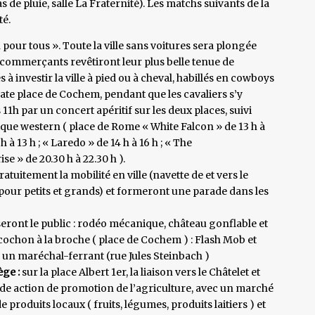
s de pluie, salle La Fraternité). Les matchs suivants de la
té.
pour tous ». Toute la ville sans voitures sera plongée
commerçants revêtiront leur plus belle tenue de
s à investir la ville à pied ou à cheval, habillés en cowboys
ate place de Cochem, pendant que les cavaliers s’y
1h par un concert apéritif sur les deux places, suivi
ique western ( place de Rome « White Falcon » de 13 h à
h à 13 h ; « Laredo » de 14 h à 16 h ; « The
se » de 20.30 h à 22.30 h ).
tuitement la mobilité en ville (navette de et vers le
pour petits et grands) et formeront une parade dans les
seront le public : rodéo mécanique, château gonflable et
cochon à la broche ( place de Cochem ) : Flash Mob et
 un maréchal-ferrant (rue Jules Steinbach )
ge :
sur la place Albert 1er, la liaison vers le Châtelet et
rande action de promotion de l’agriculture, avec un marché
e produits locaux ( fruits, légumes, produits laitiers ) et