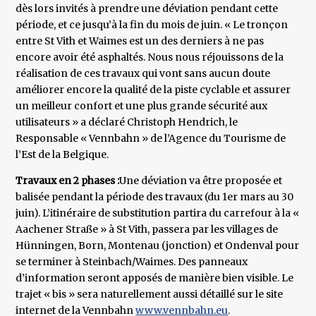
dès lors invités à prendre une déviation pendant cette
période, et ce jusqu’à la fin du mois de juin. « Le tronçon
entre St Vith et Waimes est un des derniers à ne pas
encore avoir été asphaltés. Nous nous réjouissons de la
réalisation de ces travaux qui vont sans aucun doute
améliorer encore la qualité de la piste cyclable et assurer
un meilleur confort et une plus grande sécurité aux
utilisateurs » a déclaré Christoph Hendrich, le
Responsable « Vennbahn » de l’Agence du Tourisme de
l’Est de la Belgique.
Travaux en 2 phases :
Une déviation va être proposée et
balisée pendant la période des travaux (du 1er mars au 30
juin). L’itinéraire de substitution partira du carrefour à la «
Aachener Straße » à St Vith, passera par les villages de
Hünningen, Born, Montenau (jonction) et Ondenval pour
se terminer à Steinbach/Waimes. Des panneaux
d’information seront apposés de manière bien visible. Le
trajet « bis » sera naturellement aussi détaillé sur le site
internet de la Vennbahn
www.vennbahn.eu
.