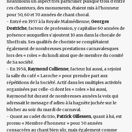
néanmoins un aspect très particulier puisque trois d’entre
ces chanteurs, des monuments, étaient mis à l’honneur
pour 50, 60 et 70 années de chant choral.
- Entré en 1957 à la Royale Malmédienne,
Georges
Dostriche
, facteur de profession, y capitalise 60 années de
présence auxquelles s’ajoutent 10 ans dans la chorale de
Xhoffraix. Ses qualités de choriste se complétaient
également de nombreuses prestations carnavalesques
lors des « roles » du lundi ainsi que de membre du comité
de Sa société.
- En 1958,
Raymond Collienne
, facteur lui aussi, a rejoint
la salle du café « Laroche » pour prendre part aux
répétitions de la Société. Actif dans les multiples activités
organisées par celle-ci dont les « roles » lui aussi,
Raymond fut durant de nombreuses années la voix qui
adressait le message d’adieu à la haguète juchée sur le
bûcher au soir du mardi de carnaval.
- Quant au cadet du trio,
Patrick Gillessen
, quant à lui, est
promu « Membre d’honneur » pour 50 années
consacrées au chant bien sûr, mais également comme