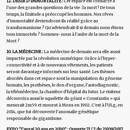
12. DÉSIR D’IMMORTALITÉ :
Cet espace est consacré à
l’une des grandes questions de la vie : la mort ! De tous
temps, la finitude a préoccupé les hommes. Nos rêves
d’immortalité deviendront-ils réalité grâce au
transhumanisme ? Qu’adviendrait-il si demain nous étions
tous immortels ? Sommes–nous à l’aube de la mort de la
Mort ?
10. LA MÉDECINE :
La médecine de demain sera elle aussi
impactée par la révolution numérique. Grâce à l’hyper-
connectivité et à de nouveaux vêtements, les patients
seront davantage informés sur leur santé. Les thèmes
abordés dans cet espace sont la manipulation du génome
humain, les prothèses, le don d’organe, l’autodiagnostic,
la télémédecine, la chambre d’hôpital du futur. Le visiteur
découvrira aussi le squelette du géant « Constantin » qui
mesurait 2m59 et mourut à Mons en 1902. C’est à l’ULg, en
2014, que fut découverte l’anomalie génétique
responsable du gigantisme.
EXPO “J’aurai 20 ans en 2030” : Ouverte 7J / 7 du 23/09/2017