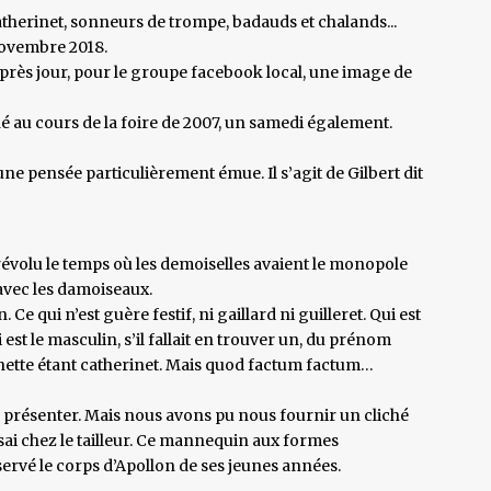
atherinet, sonneurs de trompe, badauds et chalands...
novembre 2018.
près jour, pour le groupe facebook local, une image de
 au cours de la foire de 2007, un samedi également.
ne pensée particulièrement émue. Il s’agit de Gilbert dit
 révolu le temps où les demoiselles avaient le monopole
avec les damoiseaux.
 Ce qui n’est guère festif, ni gaillard ni guilleret. Qui est
est le masculin, s’il fallait en trouver un, du prénom
nette étant catherinet. Mais quod factum factum…
s présenter. Mais nous avons pu nous fournir un cliché
ssai chez le tailleur. Ce mannequin aux formes
ervé le corps d’Apollon de ses jeunes années.