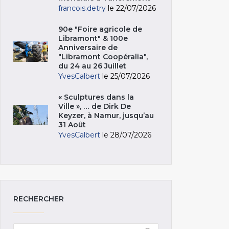
francois.detry
le 22/07/2026
90e "Foire agricole de
Libramont" & 100e
Anniversaire de
"Libramont Coopéralia",
du 24 au 26 Juillet
YvesCalbert
le 25/07/2026
« Sculptures dans la
Ville », … de Dirk De
Keyzer, à Namur, jusqu’au
31 Août
YvesCalbert
le 28/07/2026
RECHERCHER