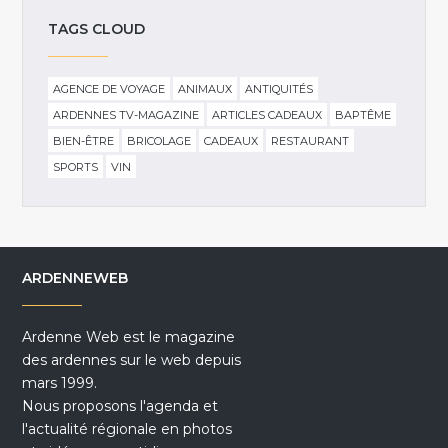
TAGS CLOUD
AGENCE DE VOYAGE
ANIMAUX
ANTIQUITÉS
ARDENNES TV-MAGAZINE
ARTICLES CADEAUX
BAPTÊME
BIEN-ÊTRE
BRICOLAGE
CADEAUX
RESTAURANT
SPORTS
VIN
ARDENNEWEB
Ardenne Web est le magazine
des ardennes sur le web depuis
mars 1999.
Nous proposons l'agenda et
l'actualité régionale en photos