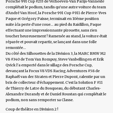
Porsche 991 Cup #233 de Verhoeven-Van Parijs-Vanneste
complétait le podium, tandis qu’une autre voiture du team
d’André Van Hoof, la Porsche 991 Cup #911 de Pierre-Yves
Paque et Grégory Paisse, terminait en 10ème position
suite à la perte d’une roue… au pied du Raidillon, Paque
effectuant une impressionnante pirouette, sans rien
toucher heureusement ! Ramenée au stand, la voiture était
réparée et pouvait repartir, se lançant dans une folle
remontée…
Du côté des Silhouettes de la Division 3, la MARC BMW M2
V8 #340 de Tom Van Rompuy, Steve Vanbellingen et Erik
Qvick l’a emporté dans le sillage des Porsche Cup,
devançant la Focus V8 VDS Racing Adventures #58 de
Raphaël van der Straten et Pierre Dupont, ralentie par un
bris de collecteur d’échappement. C’est la Solution F #11
de Thierry de Latre du Bosqueau, du débutant Charles-
Alexandre Durandy et de Daniel Roustan qui complétait le
podium, non sans remporter sa Classe.
Coup de théâtre en Division 2 !