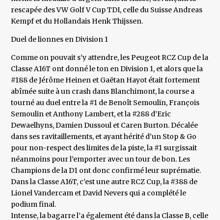
rescapée des VW Golf V Cup TDI, celle du Suisse Andreas
Kempf et du Hollandais Henk Thijssen.
Duel de lionnes en Division 1
Comme on pouvait s’y attendre, les Peugeot RCZ Cup de la
Classe A16T ont donné le ton en Division 1, et alors que la
#188 de Jérôme Heinen et Gaëtan Hayot était fortement
abîmée suite à un crash dans Blanchimont, la course a
tourné au duel entre la #1 de Benoît Semoulin, François
Semoulin et Anthony Lambert, et la #288 d’Eric
Dewaelhyns, Damien Dussoul et Caren Burton. Décalée
dans ses ravitaillements, et ayant hérité d’un Stop & Go
pour non-respect des limites de la piste, la #1 surgissait
néanmoins pour l’emporter avec un tour de bon. Les
Champions de la D1 ont donc confirmé leur suprématie.
Dans la Classe A16T, c’est une autre RCZ Cup, la #388 de
Lionel Vandercam et David Nevers qui a complété le
podium final.
Intense, la bagarre l’a également été dans la Classe B, celle