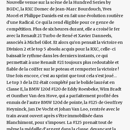
Nouvelle venue sur la scène de la Hundred Series by
BGDC, la RXC Domec de Jean-Marc Bourdouch, Yves
Morel et Philippe Daniels est en fait une évolution routière
d’une Radical. Ce qui la rend éligible pour ce genre de
compétition. Plus de six heures durant, elle a croisé le fer
avec la Renault 21 Turbo de René et Xavier Danneels,
associés à Michel Gilot. Et alors qu’on pensait la victoire en
Division 2 et le top 5 absolu acquis pour la RXC, celle-ci
baissait le rythme dans les derniers instants, ce qui
permettait à une Renault #21 toujours plus redoutable et
fiable de la coiffer sur le poteau et remporter la victoire !
Une fois encore, c’est au sprint que tout cela s’est joué…
Le top 3 de la D2 était complété par le bolide lauréat en
Classe E, la BMW 120d #120 de Eddy Roesbeke, Wim Bradt
et Gunther Van den Hove, qui a parfaitement profité des
ennuis de l’autre BMW 120d de pointe, la #125 de Geoffrey
Heyninck, Jan De Vocht et Johan Van Loo, rentrée avec le
train avant ouvert après s’être immobilisée dans
Blanchimont, pour s’imposer. La #125 prenait tout de
même la médaille d’argent dans la classe, devançant la