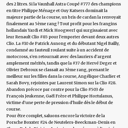
des 2 litres. Si la Vauxhall Astra Coupé #777 des champions
en titre Philippe Ménage et Guy Katsers dominait la
majeure partie de la course, un bris de cardan la renvoyait
finalement au 5ème rang ! Tout profit pour les frangins
hollandais Yardi et Mick Hoogwerf qui surgissaient avec
leur Renault Clio #85 pour l’emporter devant deux autres
Clio. La #10 de Patrick Asnong et du débutant Nigel Bailly,
condamné au fauteuil roulant suite à un accident de
motocross, s’en retournait avec des lauriers d’argent
amplement mérités, tandis que la #37 de Hervé Deger et
Olivier Debroux se classait au 3ème rang, prenant le
meilleur sur les filles dans la course, Angélique Charlier et
Sarah Bovy, rejointes par Laurent Simon sur la Clio #28.
Abandon précoce par contre pour la Clio #503 de
François Jeukenne, Gaël Frère et Philippe Hortulanus,
victime d’une perte de pression d’huile dès le début de
course.
Pour être complet, saluons encore la victoire de la
Porsche Boxster #24 de Neutelers-Beeckman-Denis en