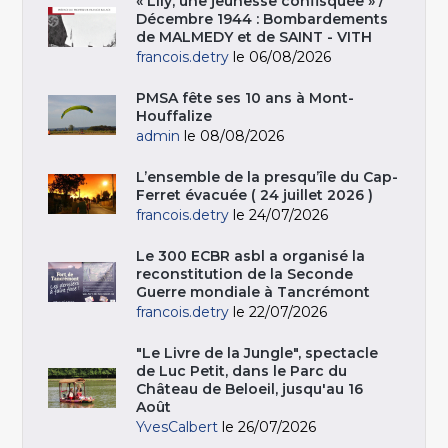
« Lily, une jeunesse confisquée » /
Décembre 1944 : Bombardements
de MALMEDY et de SAINT - VITH
francois.detry
le 06/08/2026
PMSA fête ses 10 ans à Mont-
Houffalize
admin
le 08/08/2026
L’ensemble de la presqu’île du Cap-
Ferret évacuée ( 24 juillet 2026 )
francois.detry
le 24/07/2026
Le 300 ECBR asbl a organisé la
reconstitution de la Seconde
Guerre mondiale à Tancrémont
francois.detry
le 22/07/2026
"Le Livre de la Jungle", spectacle
de Luc Petit, dans le Parc du
Château de Beloeil, jusqu'au 16
Août
YvesCalbert
le 26/07/2026