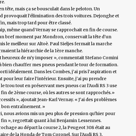
re.
 tête, mais ça se bousculait dans le peloton. Un
provoquait l’élimination des trois voitures. Dejonghe et
in, mais trop tard pour être classé.
hip, même quand Vernay se rapprochait en fin de course.
un bref moment par Mondron, conservait la tête d’un
s le meilleur sur Altoè. Paul Sieljes fermait la marche
rmaient la hiérarchie de la 1ère manche.
ment heureux de m’y imposer », commentait Stefano Comini
ssi à bien chauffer mes pneus pendant le tour de formation.
rti idéalement. Dans les Combes, j’ai pris l’aspiration et
 pour leur faire l’intérieur. Ensuite, j’ai pu prendre
e le trou tout en préservant mes pneus car l’Audi RS 3 use
 fin de 2ème course, où les autres se sont rapprochés.»
cessifs », ajoutait Jean-Karl Vernay. « J’ai des problèmes
un bon entraînement. »
 ici, nous avions mis un peu plus de pression qu’hier pour
 fin », regrettait quant à lui Benjamin Lessennes.
hage au départ la course 2, la Peugeot 308 était au
aire de la Honda de Tom Coronel. Sur l’Audi RS 3,