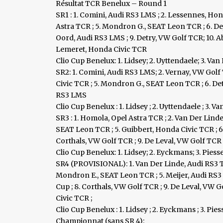
Résultat TCR Benelux – Round 1
SR1 : 1. Comini, Audi RS3 LMS ; 2. Lessennes, Hon
Astra TCR ; 5. Mondron G., SEAT Leon TCR ; 6. De
Oord, Audi RS3 LMS ; 9. Detry, VW Golf TCR; 10. A
Lemeret, Honda Civic TCR
Clio Cup Benelux: 1. Lidsey; 2. Uyttendaele; 3. Van
SR2: 1. Comini, Audi RS3 LMS; 2. Vernay, VW Golf
Civic TCR ; 5. Mondron G., SEAT Leon TCR ; 6. Detr
RS3 LMS
Clio Cup Benelux : 1. Lidsey ; 2. Uyttendaele ; 3. V
SR3 : 1. Homola, Opel Astra TCR ; 2. Van Der Lind
SEAT Leon TCR ; 5. Guibbert, Honda Civic TCR ; 6.
Corthals, VW Golf TCR ; 9. De Leval, VW Golf TCR 
Clio Cup Benelux: 1. Lidsey; 2. Eyckmans; 3. Piess
SR4 (PROVISIONAL): 1. Van Der Linde, Audi RS3 TCR
Mondron E., SEAT Leon TCR ; 5. Meijer, Audi RS3
Cup ; 8. Corthals, VW Golf TCR ; 9. De Leval, VW G
Civic TCR ;
Clio Cup Benelux : 1. Lidsey ; 2. Eyckmans ; 3. Pie
Championnat (sans SR 4):