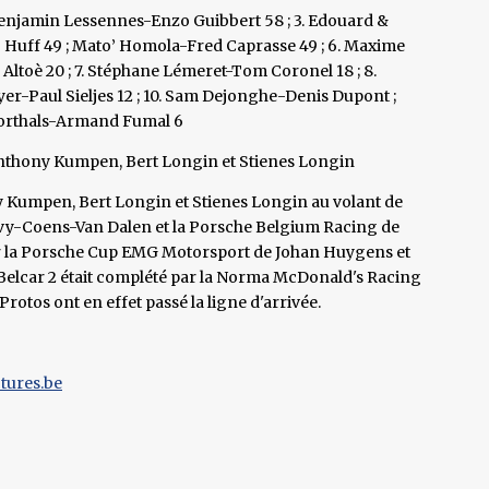
Benjamin Lessennes-Enzo Guibbert 58 ; 3. Edouard &
 Huff 49 ; Mato’ Homola-Fred Caprasse 49 ; 6. Maxime
ltoè 20 ; 7. Stéphane Lémeret-Tom Coronel 18 ; 8.
er-Paul Sieljes 12 ; 10. Sam Dejonghe-Denis Dupont ;
Corthals-Armand Fumal 6
nthony Kumpen, Bert Longin et Stienes Longin
y Kumpen, Bert Longin et Stienes Longin au volant de
uvy-Coens-Van Dalen et la Porsche Belgium Racing de
r la Porsche Cup EMG Motorsport de Johan Huygens et
e Belcar 2 était complété par la Norma McDonald's Racing
Protos ont en effet passé la ligne d'arrivée.
tures.be