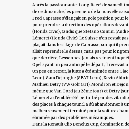
Après la passionnante ’Long Race’ de samedi, tou
de ce dimanche, les premiers de la nouvelle sais
Fred Caprasse s’élançait en pole position pour le p
pour prendre la direction des opérations devan
(Honda Civic), tandis que Stefano Comini (Audi 
Lémeret (Honda Civic). Le Suisse n’en restait pas
plaçait dans le sillage de Caprasse, sur qui il pr
allait reprendre le dessus, mais pas pour longtemp
que derrière, Lessennes, jamais vraiment inquiété 
Opel ayant un peu anticipé le départ, il recevait un
Un peu en retrait, la lutte a été animée entre 
Leon), Sam Dejonghe (SEAT Leon), Kevin Abbrin
Mathieu Detry (VW Golf GTI). Mondron et Dejong
même que Van Oord (au 2ème tour) et Detry (sur l
Lémeret a d’emblée été perturbé par des vibratio
des places à chaque tour, il a dû abandonner à un
malheureusement terminé pour la voiture champ
éliminée par des problèmes mécaniques.
Dans la Renault Clio Benelux Cup, domination de 