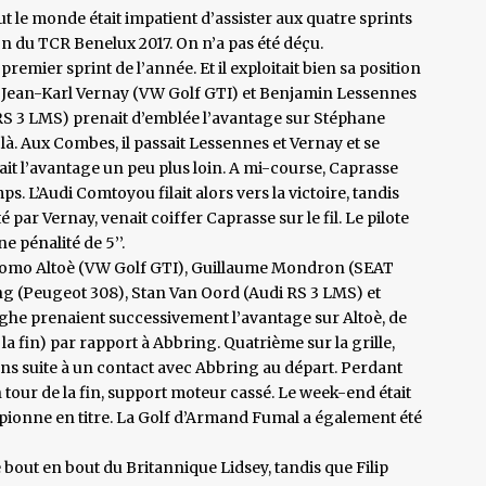
t le monde était impatient d’assister aux quatre sprints
on du TCR Benelux 2017. On n’a pas été déçu.
remier sprint de l’année. Et il exploitait bien sa position
t Jean-Karl Vernay (VW Golf GTI) et Benjamin Lessennes
RS 3 LMS) prenait d’emblée l’avantage sur Stéphane
 là. Aux Combes, il passait Lessennes et Vernay et se
enait l’avantage un peu plus loin. A mi-course, Caprasse
s. L’Audi Comtoyou filait alors vers la victoire, tandis
par Vernay, venait coiffer Caprasse sur le fil. Le pilote
e pénalité de 5’’.
Giacomo Altoè (VW Golf GTI), Guillaume Mondron (SEAT
g (Peugeot 308), Stan Van Oord (Audi RS 3 LMS) et
he prenaient successivement l’avantage sur Altoè, de
a fin) par rapport à Abbring. Quatrième sur la grille,
ns suite à un contact avec Abbring au départ. Perdant
 tour de la fin, support moteur cassé. Le week-end était
ionne en titre. La Golf d’Armand Fumal a également été
bout en bout du Britannique Lidsey, tandis que Filip