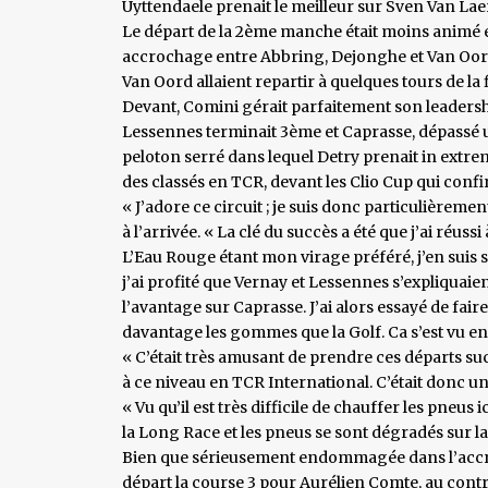
Uyttendaele prenait le meilleur sur Sven Van Lae
Le départ de la 2ème manche était moins animé en
accrochage entre Abbring, Dejonghe et Van Oord 
Van Oord allaient repartir à quelques tours de la f
Devant, Comini gérait parfaitement son leaders
Lessennes terminait 3ème et Caprasse, dépassé 
peloton serré dans lequel Detry prenait in extremi
des classés en TCR, devant les Clio Cup qui confi
« J’adore ce circuit ; je suis donc particulière
à l’arrivée. « La clé du succès a été que j’ai réu
L’Eau Rouge étant mon virage préféré, j’en suis so
j’ai profité que Vernay et Lessennes s’expliquaient
l’avantage sur Caprasse. J’ai alors essayé de fair
davantage les gommes que la Golf. Ca s’est vu en
« C’était très amusant de prendre ces départs suc
à ce niveau en TCR International. C’était donc 
« Vu qu’il est très difficile de chauffer les pneus
la Long Race et les pneus se sont dégradés sur la
Bien que sérieusement endommagée dans l’accroc
départ la course 3 pour Aurélien Comte, au contr