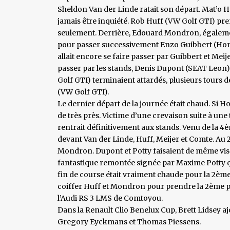
Sheldon Van der Linde ratait son départ. Mat’o Hom
jamais être inquiété. Rob Huff (VW Golf GTI) pre
seulement. Derrière, Edouard Mondron, également
pour passer successivement Enzo Guibbert (Hond
allait encore se faire passer par Guibbert et Mei
passer par les stands, Denis Dupont (SEAT Leon
Golf GTI) terminaient attardés, plusieurs tours 
(VW Golf GTI).
Le dernier départ de la journée était chaud. Si Ho
de très près. Victime d’une crevaison suite à une
rentrait définitivement aux stands. Venu de l
devant Van der Linde, Huff, Meijer et Comte. Au 
Mondron. Dupont et Potty faisaient de même vis-à-
fantastique remontée signée par Maxime Potty qui
fin de course était vraiment chaude pour la 2ème
coiffer Huff et Mondron pour prendre la 2ème pl
l’Audi RS 3 LMS de Comtoyou.
Dans la Renault Clio Benelux Cup, Brett Lidsey a
Gregory Eyckmans et Thomas Piessens.