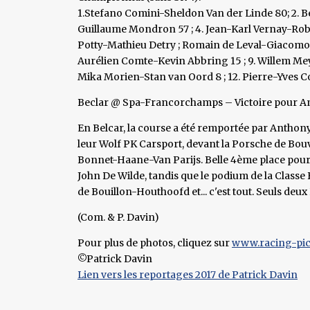
1.Stefano Comini-Sheldon Van der Linde 80; 2. 
Guillaume Mondron 57 ; 4. Jean-Karl Vernay-Rob
Potty-Mathieu Detry ; Romain de Leval-Giacomo A
Aurélien Comte-Kevin Abbring 15 ; 9. Willem Mey
Mika Morien-Stan van Oord 8 ; 12. Pierre-Yves 
Beclar @ Spa-Francorchamps – Victoire pour A
En Belcar, la course a été remportée par Anthon
leur Wolf PK Carsport, devant la Porsche de Bo
Bonnet-Haane-Van Parijs. Belle 4ème place pou
John De Wilde, tandis que le podium de la Class
de Bouillon-Houthoofd et... c'est tout. Seuls deux 
(Com. & P. Davin)
Pour plus de photos, cliquez sur
www.racing-pic
©Patrick Davin
Lien vers les reportages 2017 de Patrick Davin