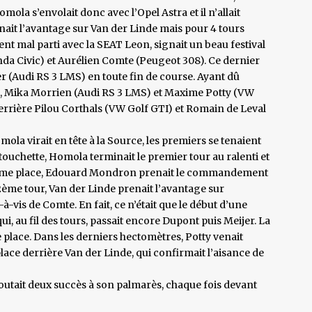
ola s’envolait donc avec l’Opel Astra et il n’allait
nait l’avantage sur Van der Linde mais pour 4 tours
 mal parti avec la SEAT Leon, signait un beau festival
a Civic) et Aurélien Comte (Peugeot 308). Ce dernier
jer (Audi RS 3 LMS) en toute fin de course. Ayant dû
), Mika Morrien (Audi RS 3 LMS) et Maxime Potty (VW
derrière Pilou Corthals (VW Golf GTI) et Romain de Leval
mola virait en tête à la Source, les premiers se tenaient
 touchette, Homola terminait le premier tour au ralenti et
a 4ème place, Edouard Mondron prenait le commandement
2ème tour, Van der Linde prenait l’avantage sur
vis de Comte. En fait, ce n’était que le début d’une
, au fil des tours, passait encore Dupont puis Meijer. La
 place. Dans les derniers hectomètres, Potty venait
ace derrière Van der Linde, qui confirmait l’aisance de
joutait deux succès à son palmarès, chaque fois devant