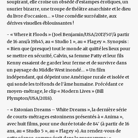
soupirant, elle croise un obsédé d’estampes érotiques, un
usurier bizarre, une troupe de théâtre anarchiste et le dieu
du livre d’occasion… » Une comédie surréaliste, aux
dérives visuelles éblouissantes !
- « Where it Floods » (Joel Benjamin/USA/2017/50’/à partir
de 16 ans/à 19h45, au « Studio 1 », au « Flagey ». Synopsis :
« Bien que (presque) tout le monde ait quitté les lieux pour
se mettre en sécurité, Calvin, sa femme Patty et leur fils
Kenny essaient de garder leur ferme et de survivre dans
un paysage du Middle West inondé… » Un film
indépendant, qui dépeint une Amérique rurale et isolée et
qui sonde les tréfonds de l’âme humaine. Précédant ce
moyen-métrage, le clip « Modern Lives » (Bill
Plympton/USA/2018).
- « Estonian Dreams – White Dreams », la dernière série
de courts-métrages estoninens présentés à « Anima »,
avec huit films, pour une durée totale de 84′ (à partir de 16
ans, au « Studio 5 », au « Flagey »). Au rendez-vous de