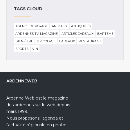
TAGS CLOUD
AGENCE DE VOYAGE
ANIMAUX
ANTIQUITÉS
ARDENNES TV-MAGAZINE
ARTICLES CADEAUX
BAPTÊME
BIEN-ÊTRE
BRICOLAGE
CADEAUX
RESTAURANT
SPORTS
VIN
ARDENNEWEB
Ardenne Web est le magazine
des ardennes sur le web depuis
mars 1999.
Nous proposons l'agenda et
l'actualité régionale en photos