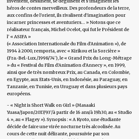
inventent, dessinent, se déguisent et s’imaginent les
héros de contes merveilleux. Des profondeurs de la terre,
aux confins de l’orient, ils rivalisent d’imagination pour
incarner princesses et aventuriers… » Notons que ce
réalisateur français, Michel Ocelot, qui fut le Président de
l’ « ASIFA »
(« Association Internationale du Film d’Animation »), de
1994 à 2000, remporta, avec « Kirikou et la Sorcière »
(Fra.-Bel.-Lux./1998/74′), le « Grand Prix du Long-Métrage
» du « Festival du Film d’Animation d’Annecy », en 1999,
ainsi que de très nombreux Prix, au Canada, en Colombie,
en Egypte, aux Etats-Unis, en Indonésie, au Paraguay, en
Tanzanie, en Tunisie, en Uruguay et dans plusieurs pays
européens.
- « Night is Short Walk on Girl » (Masaaki
Yuasa/Japon/2017/93’/à partir de 16 ans/à 19h30, au « Studio
4 », au « Flagey »). Synopsis : « A Kyoto, une étudiante
décide de faire une virée nocturne très alcoolisée. Au
cours de cette nuit délirante, poursuivie par son