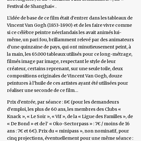
Festival de Shanghai« .
L’idée de base de ce film était d’entrer dans les tableaux de
Vincent Van Gogh (1853-1890) et de les faire vivre comme
si ce célèbre peintre néerlandais les avait animés lui-
même, un pari fou, brillamment relevé par des animateurs
d’une quinzaine de pays, qui ont minutieusement peint, à
la main, les 65.000 tableaux utilisés pour ce long-métrage,
filmés image par image, respectant le style de leur
créateur, certains reprenant, sur une seule toile, deux
compositions originales de Vincent Van Gogh, douze
peintures à l’huile de ces artistes ayant été utilisées pour
réaliser une seconde de ce film…
Prix d’entrée, par séance : 8€ (pour les demandeurs
d’emploi, les plus de 60 ans, les membres des Clubs «
Knack », « Le Soir », « Vif », de la « Ligue des Familles », de
« De Bond » et de l’ « Oko-Sectorpass » : 7€ / moins de 16
ans : 7€ et 6€). Prix du « minipass », non nominatif, pour
cinq projections, éventuellement pour une même séance :