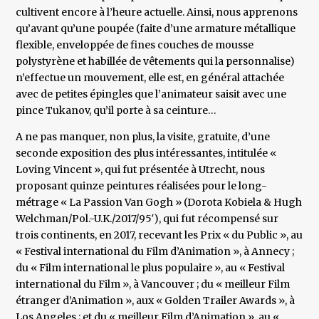
cultivent encore à l’heure actuelle. Ainsi, nous apprenons
qu’avant qu’une poupée (faite d’une armature métallique
flexible, enveloppée de fines couches de mousse
polystyrène et habillée de vêtements qui la personnalise)
n’effectue un mouvement, elle est, en général attachée
avec de petites épingles que l’animateur saisit avec une
pince Tukanov, qu’il porte à sa ceinture…
A ne pas manquer, non plus, la visite, gratuite, d’une
seconde exposition des plus intéressantes, intitulée «
Loving Vincent », qui fut présentée à Utrecht, nous
proposant quinze peintures réalisées pour le long-
métrage « La Passion Van Gogh » (Dorota Kobiela & Hugh
Welchman/Pol.-U.K./2017/95′), qui fut récompensé sur
trois continents, en 2017, recevant les Prix « du Public », au
« Festival international du Film d’Animation », à Annecy ;
du « Film international le plus populaire », au « Festival
international du Film », à Vancouver ; du « meilleur Film
étranger d’Animation », aux « Golden Trailer Awards », à
Los Angeles ; et du « meilleur Film d’Animation », au «