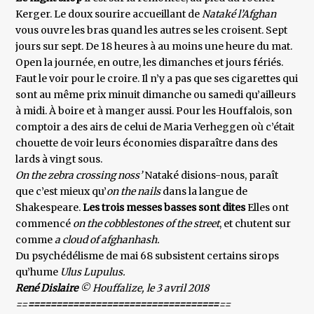
Kerger. Le doux sourire accueillant de
Nataké l’Afghan
vous ouvre les bras quand les autres se les croisent. Sept
jours sur sept. De 18 heures à au moins une heure du mat.
Open la journée, en outre, les dimanches et jours fériés.
Faut le voir pour le croire. Il n’y a pas que ses cigarettes qui
sont au même prix minuit dimanche ou samedi qu’ailleurs
à midi. À boire et à manger aussi. Pour les Houffalois, son
comptoir a des airs de celui de Maria Verheggen où c’était
chouette de voir leurs économies disparaître dans des
lards à vingt sous.
On the zebra crossing noss’
Nataké disions-nous, paraît
que c’est mieux qu’
on the nails
dans la langue de
Shakespeare.
Les trois messes basses sont dites
Elles ont
commencé
on the cobblestones of the street
, et chutent sur
comme
a cloud of afghanhash.
Du psychédélisme de mai 68 subsistent certains sirops
qu’hume
Ulus Lupulus.
René Dislaire
© Houffalize, le 3 avril 2018
==
==================================
==