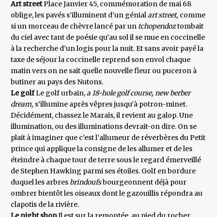
Art street
Place Janvier 45, commémoration de mai 68
oblige, les pavés s’illuminent d’un génial
art street,
comme
si un morceau de chèvre lancé par un
tchopendoz
tombait
du ciel avec tant de poésie qu’au sol il se mue en coccinelle
à la recherche d’un logis pour la nuit. Et sans avoir payé la
taxe de séjour la coccinelle reprend son envol chaque
matin vers on ne sait quelle nouvelle fleur ou puceron à
butiner au pays des Nutons.
Le golf
Le golf urbain,
a 18-hole golf course, new berber
dream,
s’illumine après vêpres jusqu’à potron-minet.
Décidément, chassez le Marais, il revient au galop. Une
illumination, ou des illuminations devrait-on dire. On se
plait à imaginer que c’est l’allumeur de réverbères du Petit
prince qui applique la consigne de les allumer et de les
éteindre à chaque tour de terre sous le regard émerveillé
de Stephen Hawking parmi ses étoiles. Golf en bordure
duquel les arbres
brindoufs
bourgeonnent déjà pour
ombrer bientôt les oiseaux dont le gazouillis répondra au
clapotis de la rivière.
Le night shop
Il est sur la remontée, au pied du rocher