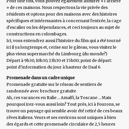
Pour une fois, vous pouvez également admirer « l’arrière
» de ces maisons. Nous respectons la vie privée des
résidents et optons pour des maisons avec des histoires
spécifiques et intéressantes à concernant l'entrée, la cage
d'escalier ou les dépendances, et ceci toujours au sujet de
constructions en colombages.
Ici, vous entendrez aussi l’histoire du film qui a été tourné
ici il ya longtemps et, cerise sur le gâteau, vous visitez le
plus vieux supermarché du Limbourg (du monde?)
Départ à 9h30, 10h30, 13h30 et 15h00; point de départ:
point d'information du jour à hauteur de Daal 6
Promenade dans un cadre unique
Promenade gratuite sur le réseau de sentiers de
randonnée avec brochure gratuite
Ah, ces vacances en Italie ... Amalfi, la Toscane ... Mais
pourquoi irez-vous aussi loin? Tout près, ici à Fourons, se
trouve un paysage qui semble avoir été retiré de ces beaux
rêves italiens. Veurs et ses environs sont uniques à bien
des égards et cette promenade circulaire de 2,5 heures