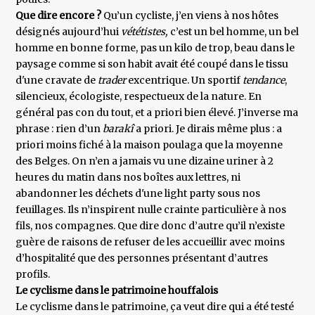
Que dire encore ?
Qu’un cycliste, j’en viens à nos hôtes
désignés aujourd’hui
vététistes,
c’est un bel homme, un bel
homme en bonne forme, pas un kilo de trop, beau dans le
paysage comme si son habit avait été coupé dans le tissu
d'une cravate de
trader
excentrique. Un sportif
tendance
,
silencieux, écologiste, respectueux de la nature. En
général pas con du tout, et a priori bien élevé. J’inverse ma
phrase : rien d’un
barakî
a priori. Je dirais même plus : a
priori moins fiché à la maison poulaga que la moyenne
des Belges. On n’en a jamais vu une dizaine uriner à 2
heures du matin dans nos boîtes aux lettres, ni
abandonner les déchets d'une light party sous nos
feuillages. Ils n’inspirent nulle crainte particulière à nos
fils, nos compagnes. Que dire donc d’autre qu’il n’existe
guère de raisons de refuser de les accueillir avec moins
d’hospitalité que des personnes présentant d’autres
profils.
Le cyclisme dans le patrimoine houffalois
Le cyclisme dans le patrimoine, ça veut dire qui a été testé