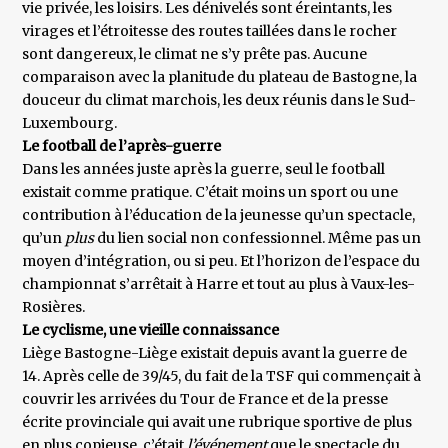
vie privée, les loisirs. Les dénivelés sont éreintants, les
virages et l’étroitesse des routes taillées dans le rocher
sont dangereux, le climat ne s’y prête pas. Aucune
comparaison avec la planitude du plateau de Bastogne, la
douceur du climat marchois, les deux réunis dans le Sud-
Luxembourg.
Le football de l’après-guerre
Dans les années juste après la guerre, seul le football
existait comme pratique. C’était moins un sport ou une
contribution à l’éducation de la jeunesse qu’un spectacle,
qu’un
plus
du lien social non confessionnel. Même pas un
moyen d’intégration, ou si peu. Et l’horizon de l’espace du
championnat s’arrêtait à Harre et tout au plus à Vaux-les-
Rosières.
Le cyclisme, une vieille connaissance
Liège Bastogne-Liège existait depuis avant la guerre de
14. Après celle de 39/45, du fait de la TSF qui commençait à
couvrir les arrivées du Tour de France et de la presse
écrite provinciale qui avait une rubrique sportive de plus
en plus copieuse, c’était
l’événement
que le spectacle du