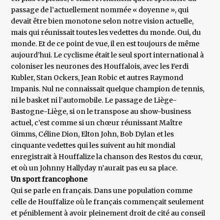
passage de l’actuellement nommée « doyenne », qui
devait être bien monotone selon notre vision actuelle,
mais qui réunissait toutes les vedettes du monde. Oui, du
monde. Et de ce point de vue, il en est toujours de même
aujourd’hui. Le cyclisme était le seul sport international à
coloniser les neurones des Houffalois, avec les Ferdi
Kubler, Stan Ockers, Jean Robic et autres Raymond
Impanis. Nul ne connaissait quelque champion de tennis,
ni le basket ni l’automobile. Le passage de Liège-
Bastogne-Liège, si on le transpose au show-business
actuel, c’est comme si un chœur réunissant Maître
Gimms, Céline Dion, Elton John, Bob Dylan et les
cinquante vedettes qui les suivent au hit mondial
enregistrait à Houffalize la chanson des Restos du cœur,
et où un Johnny Hallyday n’aurait pas eu sa place.
Un sport francophone
Qui se parle en français. Dans une population comme
celle de Houffalize où le français commençait seulement
et péniblement à avoir pleinement droit de cité au conseil