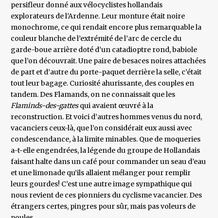
persifleur donné aux vélocyclistes hollandais
explorateurs de l’Ardenne. Leur monture était noire
monochrome, ce qui rendait encore plus remarquable la
couleur blanche de l’extrémité de l’arc de cercle du
garde-boue arrière doté d’un catadioptre rond, babiole
que l’on découvrait. Une paire de besaces noires attachées
de part et d’autre du porte-paquet derrière la selle, c’était
tout leur bagage. Curiosité ahurissante, des couples en
tandem. Des Flamands, on ne connaissait que les
Flaminds-des-gattes
qui avaient œuvré à la
reconstruction. Et voici d’autres hommes venus du nord,
vacanciers ceux-là, que l’on considérait eux aussi avec
condescendance, à la limite minables. Que de moqueries
a-t-elle engendrées, la légende du groupe de Hollandais
faisant halte dans un café pour commander un seau d’eau
et une limonade qu’ils allaient mélanger pour remplir
leurs gourdes! C’est une autre image sympathique qui
nous revient de ces pionniers du cyclisme vacancier. Des
étrangers certes, pingres pour sûr, mais pas voleurs de
poules.