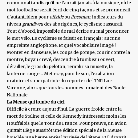
communal tandis qu’il ne l’aurait jamais à la musique, où le
mot football se serait écrit de cinq façons et se prononçait
d’autant, idem pour
offside
ou
linesman
, indicateurs du
niveau
grandiveu
des aborigènes, le cyclisme rassurait.
Tout d’abord, impossible de mal écrire ou mal prononcer
le mot vélo. Le cyclisme se faisait en français : aucune
empreinte anglophone. Et quel vocabulaire imagé !
Monter en danseuse, les coups de pompe, courir contre la
montre, boyau crevé, descendre à tombeau ouvert,
dérailler, le gros du peloton, remplir sa musette, la
lanterne rouge… Mettez-y, pour le son, l’exaltation
oratoire et superpatriote du reporter de l’INR Luc
Varenne, alors que tous les hommes fumaient des Boule
Nationale.
La Meuse qui tombe du ciel
Difficile à croire aujourd’hui. La guerre froide entre la
mort de Staline et celle de Kennedy intéressait moins les
Houffalois que le Tour de France. Pour preuve, un avion
quittait Liège aussitôt une édition spéciale de la Meuse
bouclée, une heure après l’arrivée de l’étape. Et il dropait