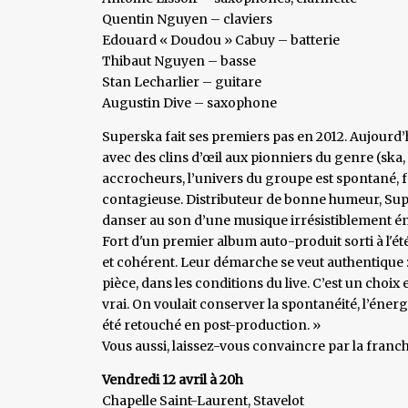
Quentin Nguyen – claviers
Edouard « Doudou » Cabuy – batterie
Thibaut Nguyen – basse
Stan Lecharlier – guitare
Augustin Dive – saxophone
Superska fait ses premiers pas en 2012. Aujourd’h
avec des clins d’œil aux pionniers du genre (ska,
accrocheurs, l’univers du groupe est spontané, fe
contagieuse. Distributeur de bonne humeur, Sup
danser au son d’une musique irrésistiblement é
Fort d'un premier album auto-produit sorti à l'é
et cohérent. Leur démarche se veut authentique
pièce, dans les conditions du live. C’est un choix
vrai. On voulait conserver la spontanéité, l’éner
été retouché en post-production. »
Vous aussi, laissez-vous convaincre par la franch
Vendredi 12 avril à 20h
Chapelle Saint-Laurent, Stavelot