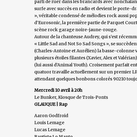
parti de ruer dans les brancards avec nonchala
surfe avec succès en radio et devient le porte
», véritable condensé de mélodies rock aussi pop
d’Eurosonic, la première partie de Parquet Courts)
scène rock garage noire-jaune-rouge.
Autour de la chanteuse Audrey, qui s’est récemm
« Little Sad and Not So Sad Songs », se succède
(Charles-Antoine et Aurélien) la basse-colonne 
plusieurs étoiles filantes (Xavier, Alex et Valéri
(lui aussi d’Animal Youth). Croisement parfait ent
quatuor travaille actuellement sur un premier LP 
attendant quelques bonbons colorés 90210 touj
Mercredi 10 avril à 20h
Le Bunker, Kiosque de Trois-Ponts
GLAUQUE | Rap
Aaron Godfroid
Louis Lemage
Lucas Lemage
Baptiste Lo Manto