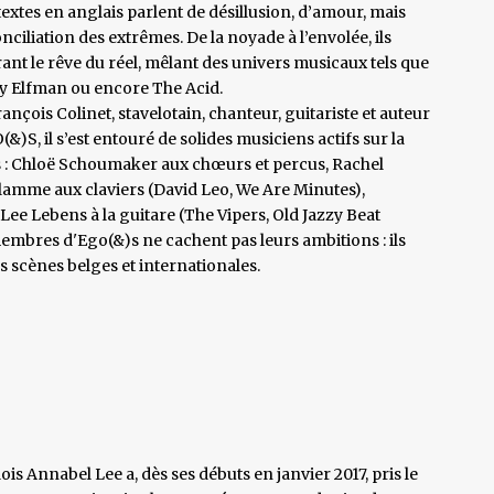
extes en anglais parlent de désillusion, d’amour, mais
ciliation des extrêmes. De la noyade à l’envolée, ils
ant le rêve du réel, mêlant des univers musicaux tels que
ny Elfman ou encore The Acid.
çois Colinet, stavelotain, chanteur, guitariste et auteur
&)S, il s’est entouré de solides musiciens actifs sur la
s : Chloë Schoumaker aux chœurs et percus, Rachel
flamme aux claviers (David Leo, We Are Minutes),
Lee Lebens à la guitare (The Vipers, Old Jazzy Beat
membres d'Ego(&)s ne cachent pas leurs ambitions : ils
s scènes belges et internationales.
is Annabel Lee a, dès ses débuts en janvier 2017, pris le