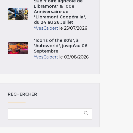
90e "Foire agricole de
Libramont" & 100e
Anniversaire de
"Libramont Coopéralia",
du 24 au 26 Juillet
YvesCalbert
le 25/07/2026
"Icons of the 90’s", à
"Autoworld", jusqu'au 06
Septembre
YvesCalbert
le 03/08/2026
RECHERCHER