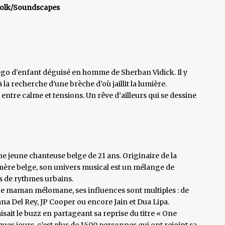
Folk/Soundscapes
r ego d'enfant déguisé en homme de Sherban Vidick. Il y
 la recherche d'une brèche d'où jaillit la lumière.
 entre calme et tensions. Un rêve d’ailleurs qui se dessine
e jeune chanteuse belge de 21 ans. Originaire de la
e mère belge, son univers musical est un mélange de
 de rythmes urbains.
e maman mélomane, ses influences sont multiples : de
ana Del Rey, JP Cooper ou encore Jain et Dua Lipa.
aisait le buzz en partageant sa reprise du titre « One
es jours, c’est plus de 1500 personnes qui ont rejoint sa