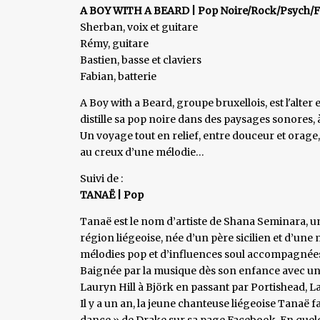
A BOY WITH A BEARD | Pop Noire/Rock/Psych/
Sherban, voix et guitare
Rémy, guitare
Bastien, basse et claviers
Fabian, batterie
A Boy with a Beard, groupe bruxellois, est l'alte
distille sa pop noire dans des paysages sonores, à
Un voyage tout en relief, entre douceur et orage,
au creux d’une mélodie…
Suivi de :
TANAË | Pop
Tanaë est le nom d’artiste de Shana Seminara, un
région liégeoise, née d’un père sicilien et d’un
mélodies pop et d’influences soul accompagnées
Baignée par la musique dès son enfance avec un
Lauryn Hill à Björk en passant par Portishead, L
Il y a un an, la jeune chanteuse liégeoise Tanaë f
dance » de Drake sur sa page Facebook. En quelqu