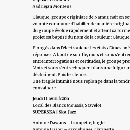
Aadriejan Montens
Glauque, groupe originiare de Namur, nait en s
volonté commune d'habiller de manière originale
du groupe évolue rapidement et atteint sa forme ac
projet est baptisé du nom de la couleur : Glauque
Plongés dans l'électronique, les états d'âmes p
réponses. A bout de souffle, mots et sons s'entre
entre interrogations et certitudes, le groupe prend
Mots et sons s'entrechoquent dans une fulguranc
déchaînent. Puis le silence...
Une fragile intimité nous replonge dans la tend
convaincre.
Jeudi 11 avril à 20h
Local des Blancs Moussis, Stavelot
SUPERSKA | Ska-Jazz
Antoine Dawans – trompette, bugle
Antoine Lissoir – saxophones, clarinette