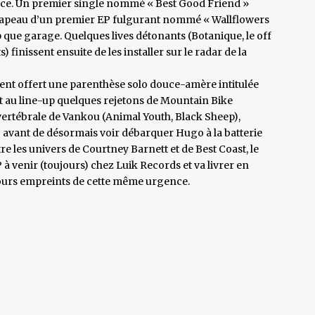
nce. Un premier single nommé « Best Good Friend »
-drapeau d’un premier EP fulgurant nommé « Wallflowers
 que garage. Quelques lives détonants (Botanique, le off
 finissent ensuite de les installer sur le radar de la
ent offert une parenthèse solo douce-amère intitulée
nt au line-up quelques rejetons de Mountain Bike
vertébrale de Vankou (Animal Youth, Black Sheep),
an) avant de désormais voir débarquer Hugo à la batterie
re les univers de Courtney Barnett et de Best Coast, le
à venir (toujours) chez Luik Records et va livrer en
ours empreints de cette même urgence.