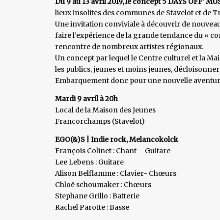
Du 9 au 13 avril 2019, le concept 5 DAYS OFF’ MU
lieux insolites des communes de Stavelot et de T
Une invitation conviviale à découvrir de nouvea
faire l’expérience de la grande tendance du « conc
rencontre de nombreux artistes régionaux.
Un concept par lequel le Centre culturel et la 
les publics, jeunes et moins jeunes, décloisonner
Embarquement donc pour une nouvelle aventure
Mardi 9 avril à 20h
Local de la Maison des Jeunes
Francorchamps (Stavelot)
EGO(&)S | Indie rock, Melancokolck
François Colinet : Chant – Guitare
Lee Lebens : Guitare
Alison Belflamme : Clavier- Chœurs
Chloë schoumaker : Chœurs
Stephane Grillo : Batterie
Rachel Parotte : Basse