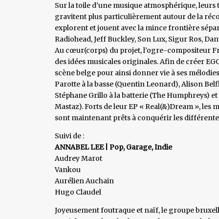
Sur la toile d’une musique atmosphérique, leurs t
gravitent plus particulièrement autour de la récon
explorent et jouent avec la mince frontière sépar
Radiohead, Jeff Buckley, Son Lux, Sigur Ros, Da
Au cœur(corps) du projet, l’ogre-compositeur Fran
des idées musicales originales. Afin de créer EGO(
scène belge pour ainsi donner vie à ses mélodie
Parotte à la basse (Quentin Leonard), Alison Bel
Stéphane Grillo à la batterie (The Humphreys) et 
Mastaz). Forts de leur EP « Real(&)Dream », les 
sont maintenant prêts à conquérir les différente
Suivi de :
ANNABEL LEE | Pop, Garage, Indie
Audrey Marot
Vankou
Aurélien Auchain
Hugo Claudel
Joyeusement foutraque et naïf, le groupe bruxello