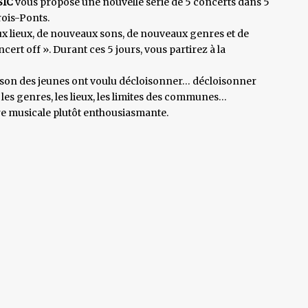
SIC
vous propose une nouvelle série de 5 concerts dans 5
rois-Ponts.
ux lieux, de nouveaux sons, de nouveaux genres et de
ert off ». Durant ces 5 jours, vous partirez à la
Maison des jeunes ont voulu décloisonner… décloisonner
 les genres, les lieux, les limites des communes…
 musicale plutôt enthousiasmante.