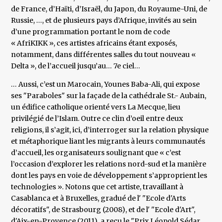
de France, d’Haïti, d’Israël, du Japon, du Royaume-Uni, de
Russie, …, et de plusieurs pays d’Afrique, invités au sein
d’une programmation portant le nom de code
« AfriKIKK », ces artistes africains étant exposés,
notamment, dans différentes salles du tout nouveau «
Delta », de l’accueil jusqu’au… 7e ciel…
… Aussi, c’est un Marocain, Younes Baba-Ali, qui expose
ses "Paraboles" sur la façade de la cathédrale St.- Aubain,
un édifice catholique orienté vers La Mecque, lieu
privilégié de l’Islam. Outre ce clin d’oeil entre deux
religions, il s’agit, ici, d’interroger sur la relation physique
et métaphorique liant les migrants à leurs communautés
d’accueil, les organisateurs soulignant que « c’est
l’occasion d’explorer les relations nord-sud et la manière
dont les pays en voie de développement s’approprient les
technologies ». Notons que cet artiste, travaillant à
Casablanca et à Bruxelles, gradué de l' "Ecole d'Arts
décoratifs", de Strasbourg (2008), et de l' "Ecole d'Art",
d'Aix-en-Provence (2011), a reçu le "Prix Léopold Sédar