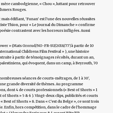
 mère cambodgienne, « Chou », luttant pour retrouver
s Khmers Rouges.
t mais édifiant, ‘Funan’ est l’une des nouvelles réussites
tiste Thion, pour « Le Journal du Dimanche » confirme
la poésie contrastent avec les horreurs infligées. Aussi
ower » (Mats Grorud/NO-FR-SU/2018/77’/à partir de 10
ternational Childrens Film Festival » ), une histoire
struite à partir de témoignages récoltés, durant un an,
 palestiniens, qui évoquent, dans un camp, à Beyrouth, 70
s nombreuses séances de courts-métrages, de 1 à 30′,
t une grande diversité de thèmes. Au programme
ns, dont 4 de courts professionnels (« Best of Shorts » 1
st of Shorts » 5 & 6 ). Vingt-deux clips, publicités et courts
Best of Shorts » 8. Dans « C’est du Belge », ce sont trois
le. Enfin, hors compétition, dans le cadre de l’hommage
ublot » (Alexandre Espigares & Laurent Witz/FR-