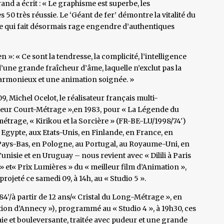
d a écrit : « Le graphisme est superbe, les
50 très réussie. Le ‘Géant de fer’ démontre la vitalité du
 qui fait désormais rage engendre d’authentiques
n »: « Ce sont la tendresse, la complicité, l’intelligence
d’une grande fraîcheur d’âme, laquelle n’exclut pas la
 harmonieux et une animation soignée. »
9, Michel Ocelot, le réalisateur français multi-
ur Court-Métrage »,en 1983, pour « La Légende du
étrage, « Kirikou et la Sorcière » (FR-BE-LU/1998/74′)
Egypte, aux Etats-Unis, en Finlande, en France, en
x Pays-Bas, en Pologne, au Portugal, au Royaume-Uni, en
unisie et en Uruguay – nous revient avec « Dilili à Paris
» et« Prix Lumières » du « meilleur film d’Animation »,
projeté ce samedi 09, à 14h, au « Studio 5 ».
/à partir de 12 ans/« Cristal du Long-Métrage », en
ation d’Annecy »), programmé au « Studio 4 », à 19h30, ces
raie et bouleversante, traitée avec pudeur et une grande