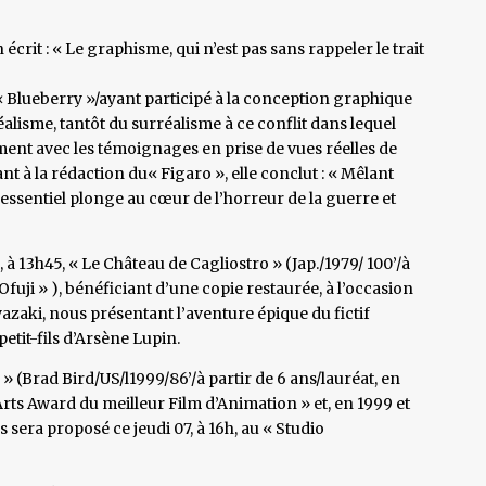
rit : « Le graphisme, qui n’est pas sans rappeler le trait
« Blueberry »/ayant participé à la conception graphique
réalisme, tantôt du surréalisme à ce conflit dans lequel
ement avec les témoignages en prise de vues réelles de
nt à la rédaction du« Figaro », elle conclut : « Mêlant
m essentiel plonge au cœur de l’horreur de la guerre et
à 13h45, « Le Château de Cagliostro » (Jap./1979/ 100’/à
Ofuji » ), bénéficiant d’une copie restaurée, à l’occasion
azaki, nous présentant l’aventure épique du fictif
tit-fils d’Arsène Lupin.
 (Brad Bird/US/l1999/86’/à partir de 6 ans/lauréat, en
rts Award du meilleur Film d’Animation » et, en 1999 et
 sera proposé ce jeudi 07, à 16h, au « Studio