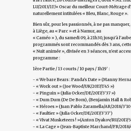
LU/2013/11’/« Oscar du meilleur Court-Métrage d’A
naturellement intitulées « Bleu, Blanc, Rouge ».
Bien sûr, pour les passionnés, à ne pas manquer,
à Liège, au « Parc » et à Namur, au
« Caméo » ), du samedi 09, à 21h30, jusqu’à l’aub
programmés sont recommandés dès 3 ans, cett
« Nuit animée », divisée en 3 séances, n’est accessi
programme :
1ère Partie / 13 courts / 10 pays / 1h19′ :
- « We bare Bears : Panda’s Date » (Manny Herna
- « Work out » (Joe Wood/UK/2017/1’45 »)
- « Pinguin » (Julia Ocker/DE/2017/3’37 »)
- « Dum Dum (De De Bom), (Benjamin Hall & Rob
- « Héroes » (Juan Pablo Zaramella/AR/2018/3’10
- « Faultier » (Julia Ocker/DE/2017/3’37’)
- « Vivat Musketeers ! »(Anton Dyakov/RU/2017/5
- « La Cage » (Jean-Baptiste Marchand/FR/2018/