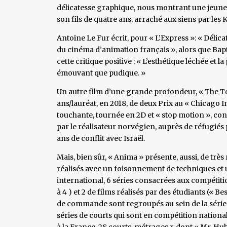
délicatesse graphique, nous montrant une jeune
son fils de quatre ans, arraché aux siens par le
Antoine Le Fur écrit, pour « L’Express »: « Délica
du cinéma d’animation français », alors que Bap
cette critique positive : « L’esthétique léchée et 
émouvant que pudique. »
Un autre film d’une grande profondeur, « The T
ans/lauréat, en 2018, de deux Prix au « Chicago In
touchante, tournée en 2D et « stop motion », con
par le réalisateur norvégien, auprès de réfugiés
ans de conflit avec Israël.
Mais, bien sûr, « Anima » présente, aussi, de trè
réalisés avec un foisonnement de techniques e
international, 6 séries consacrées aux compétitio
à 4 ) et 2 de films réalisés par des étudiants (« Be
de commande sont regroupés au sein de la série « 
séries de courts qui sont en compétition nationa
à la France, 28 courts-métrages r, dont « Mr. H