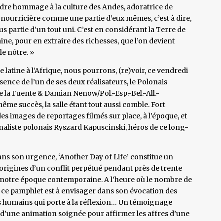
endre hommage à la culture des Andes, adoratrice de
 nourricière comme une partie d’eux mêmes, c’est à dire,
ous partie d’un tout uni. C’est en considérant la Terre de
ne, pour en extraire des richesses, que l’on devient
le nôtre. »
latine à l’Afrique, nous pourrons, (re)voir, ce vendredi
sence de l’un de ses deux réalisateurs, le Polonais
e la Fuente & Damian Nenow/Pol.-Esp.-Bel.-All.-
même succès, la salle étant tout aussi comble. Fort
s images de reportages filmés sur place, à l’époque, et
aliste polonais Ryszard Kapuscinski, héros de ce long-
ans son urgence, ‘Another Day of Life’ constitue un
rigines d’un conflit perpétué pendant près de trente
à notre époque contemporaine. A l’heure où le nombre de
 ce pamphlet est à envisager dans son évocation des
s humains qui porte à la réflexion… Un témoignage
e d’une animation soignée pour affirmer les affres d’une