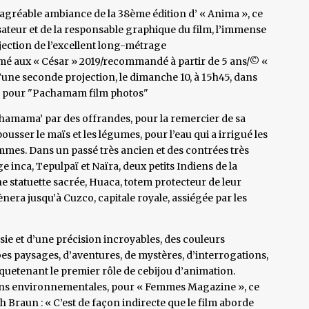
 l’agréable ambiance de la 38ème édition d’ « Anima », ce
ateur et de la responsable graphique du film, l’immense
rojection de l’excellent long-métrage
 aux « César » 2019/recommandé à partir de 5 ans/© «
e d’une seconde projection, le dimanche 10, à 15h45, dans
es pour "Pachamam film photos"
chamama’ par des offrandes, pour la remercier de sa
pousser le maïs et les légumes, pour l’eau qui a irrigué les
hommes. Dans un passé très ancien et des contrées très
e inca, Tepulpaï et Naïra, deux petits Indiens de la
ne statuette sacrée, Huaca, totem protecteur de leur
ènera jusqu’à Cuzco, capitale royale, assiégée par les
ie et d’une précision incroyables, des couleurs
bes paysages, d’aventures, de mystères, d’interrogations,
quetenant le premier rôle de cebijou d’animation.
ons environnementales, pour « Femmes Magazine », ce
 Braun : « C’est de façon indirecte que le film aborde