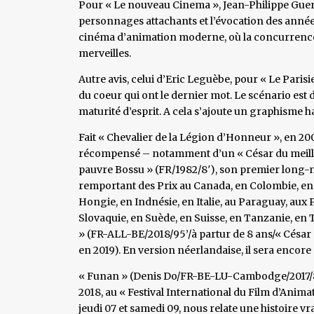
Pour « Le nouveau Cinema », Jean-Philippe Gueran
personnages attachants et l’évocation des années 
cinéma d’animation moderne, où la concurrence
merveilles.
Autre avis, celui d’Eric Leguèbe, pour « Le Parisie
du coeur qui ont le dernier mot. Le scénario est 
maturité d’esprit. A cela s’ajoute un graphisme
Fait « Chevalier de la Légion d’Honneur », en 200
récompensé – notamment d’un « César du meille
pauvre Bossu » (FR/1982/8′), son premier long-m
remportant des Prix au Canada, en Colombie, en 
Hongie, en Indnésie, en Italie, au Paraguay, au
Slovaquie, en Suède, en Suisse, en Tanzanie, en T
» (FR-ALL-BE/2018/95’/à partur de 8 ans/« César 
en 2019). En version néerlandaise, il sera encore 
« Funan » (Denis Do/FR-BE-LU-Cambodge/2017/84’
2018, au « Festival International du Film d’Anim
jeudi 07 et samedi 09, nous relate une histoire v