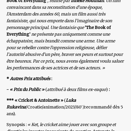
Book of Everything’
, réalisé par
Inneke Houtman
. Un film
convaincant dans sa reconstitution d’une époque,
l’Amsterdam des années 60, mais un film aussi très
fantaisiste, qui nous emporte dans l’imaginaire de son
personnage principal. Une fantaisie que
‘The Book of
Everything’
ne présente pas uniquement comme une
échappatoire, mais brandit comme une arme. Une arme
pour se rebeller contre l’oppression religieuse, défier
l’autorité abusive d’un père, braver ses peurs et surtout pour
être heureux. Par ce prix, nous avons également voulu saluer
les performances de ses actrices et de ses acteurs. »
*
Autres Prix attribués
:
-
« Prix du Public »
(
attribué à deux films ex-eaquo
)
:
*** « Cricket & Antoinette »
(
Luka
Rukavina
/Croatie/animation/2023/80′/recommandé dès 5
ans).
Synopsis :
« Ket, le cricket aime jouer avec son groupe et