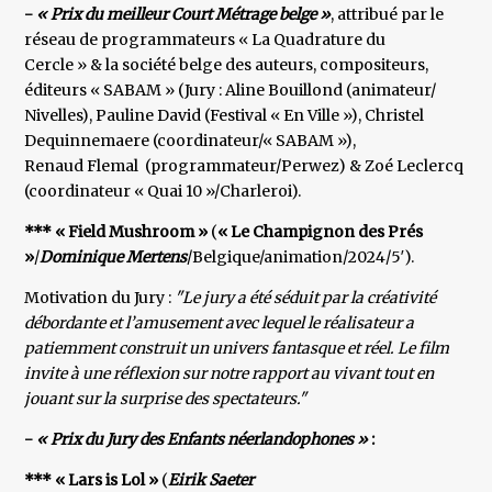
-
« Prix du meilleur Court Métrage belge »
, attribué par le
réseau de programmateurs « La Quadrature du
Cercle » & la société belge des auteurs, compositeurs,
éditeurs « SABAM » (Jury : Aline Bouillond (animateur/
Nivelles), Pauline David (Festival « En Ville »), Christel
Dequinnemaere (coordinateur/« SABAM »),
Renaud Flemal (programmateur/Perwez) & Zoé Leclercq
(coordinateur « Quai 10 »/Charleroi).
*** « Field Mushroom »
(
« Le Champignon des Prés
»
/
Dominique Mertens
/Belgique/animation/2024/5′).
Motivation du Jury :
"Le jury a été séduit par la créativité
débordante et l’amusement avec lequel le réalisateur a
patiemment construit un univers fantasque et réel. Le film
invite à une réflexion sur notre rapport au vivant tout en
jouant sur la surprise des spectateurs."
-
« Prix du Jury des Enfants néerlandophones »
:
*** « Lars is Lol »
(
Eirik Saeter