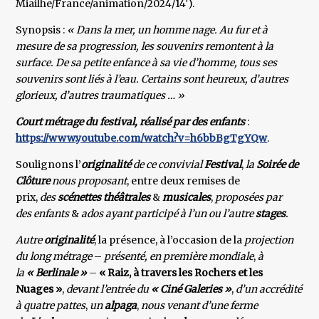
Miailhe/France/animation/2024/14′).
Synopsis :
« Dans la mer, un homme nage. Au fur et à
mesure de sa progression, les souvenirs remontent à la
surface. De sa petite enfance à sa vie d’homme, tous ses
souvenirs sont liés à l’eau. Certains sont heureux, d’autres
glorieux, d’autres traumatiques … »
Court métrage du festival, réalisé par des enfants
:
https://www.youtube.com/watch?v=h6bbBgTgYQw
.
Soulignons l’
originalité
de ce convivial
Festival
,
la
Soirée de
Clôture
nous proposant
, entre deux remises de
prix,
des
scénettes théâtrales
&
musicales
,
proposées par
des enfants
&
ados ayant participé à l’un ou l’autre
stages
.
Autre
originalité
, la présence, à l’occasion de la
projection
du long métrage
–
présenté, en première mondiale
,
à
la
« Berlinale »
–
« Raiz, à travers les Rochers et les
Nuages »
,
devant l’entrée du
« Ciné Galeries »
,
d’un accrédité
à quatre pattes
,
un
alpaga
,
nous venant d’une ferme