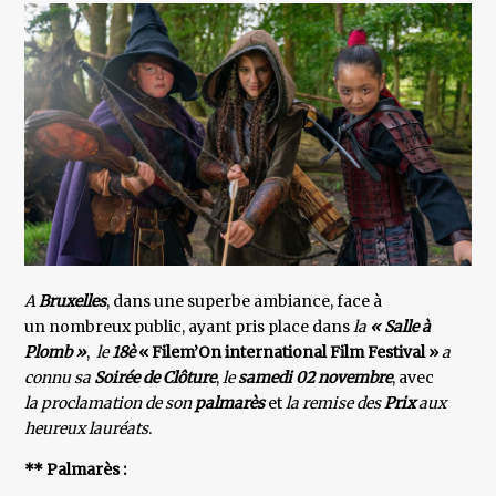
A
Bruxelles
, dans une superbe ambiance, face à
un nombreux public, ayant pris place dans
la
« Salle à
Plomb »
,
le
18è
« Filem’On international Film Festival »
a
connu sa
Soirée de Clôture
,
le
samedi 02 novembre
, avec
la proclamation de son
palmarès
et
la remise des
Prix
aux
heureux lauréats
.
** Palmarès
: