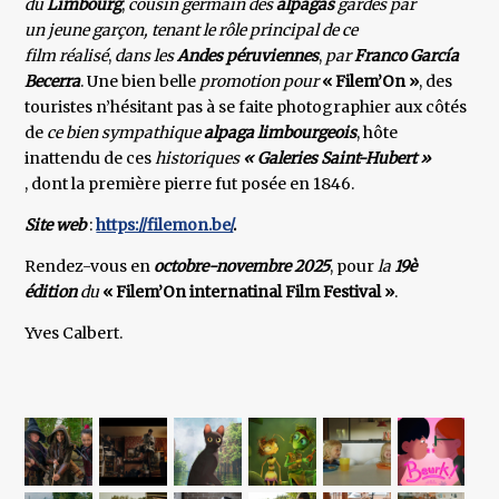
du
Limbourg
,
cousin germain des
alpagas
gardés par
un jeune garçon, tenant le rôle principal de ce
film réalisé
,
dans les
Andes péruviennes
,
par
Franco García
Becerra
. Une bien belle
promotion pour
« Filem’On »
, des
touristes n’hésitant pas à se faite photographier aux côtés
de
ce bien sympathique
alpaga limbourgeois
, hôte
inattendu de ces
historiques
« Galeries Saint-Hubert »
, dont la première pierre fut posée en 1846.
Site web
:
https://filemon.be/
.
Rendez-vous en
octobre-novembre 2025
, pour
la
19è
édition
du
« Filem’On internatinal Film Festival »
.
Yves Calbert.