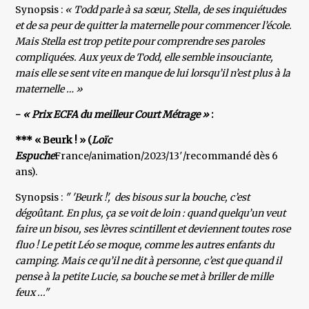
Synopsis :
« Todd parle à sa sœur, Stella, de ses inquiétudes
et de sa peur de quitter la maternelle pour commencer l’école.
Mais Stella est trop petite pour comprendre ses paroles
compliquées. Aux yeux de Todd, elle semble insouciante,
mais elle se sent vite en manque de lui lorsqu’il n’est plus à la
maternelle … »
-
« Prix ECFA du meilleur Court Métrage »
:
*** « Beurk ! » (
L
oïc
Espuche
France/animation/2023/13′/recommandé dès 6
ans).
Synopsis :
" 'Beurk !', des bisous sur la bouche, c’est
dégoûtant. En plus, ça se voit de loin : quand quelqu’un veut
faire un bisou, ses lèvres scintillent et deviennent toutes rose
fluo ! Le petit Léo se moque, comme les autres enfants du
camping. Mais ce qu’il ne dit à personne, c’est que quand il
pense à la petite Lucie, sa bouche se met à briller de mille
feux ..."