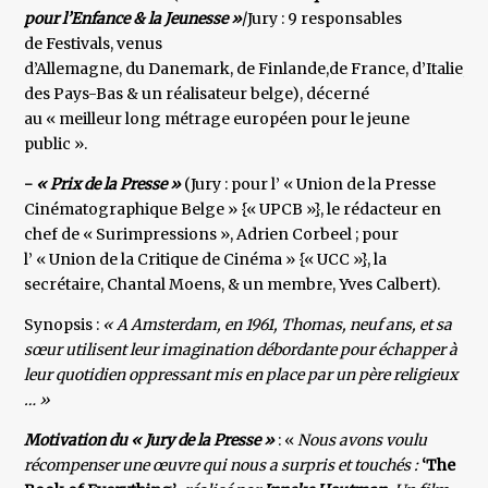
pour l’Enfance & la Jeunesse »
/Jury : 9 responsables
de Festivals, venus
d’Allemagne, du Danemark, de Finlande,de France, d’Italie,
des Pays-Bas & un réalisateur belge), décerné
au « meilleur long métrage européen pour le jeune
public ».
-
« Prix de la Presse »
(Jury : pour l’ « Union de la Presse
Cinématographique Belge » {« UPCB »}, le rédacteur en
chef de « Surimpressions », Adrien Corbeel ; pour
l’ « Union de la Critique de Cinéma » {« UCC »}, la
secrétaire, Chantal Moens, & un membre, Yves Calbert).
Synopsis :
« A Amsterdam, en 1961, Thomas, neuf ans, et sa
sœur utilisent leur imagination débordante pour échapper à
leur quotidien oppressant mis en place par un père religieux
… »
Motivation du « Jury de la Presse »
: «
Nous avons voulu
récompenser une œuvre qui nous a surpris et touchés :
‘The