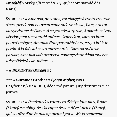
Stordahl
/Norvège/fiction/2023/89′/recommandé dès
8 ans).
Synopsis :
« Amanda, onze ans, est chargée à contrecœur de
s’occuper de son nouveau camarade de classe, Lars, atteint
du syndrome de Down. À sa grande surprise, Amanda et Lars
développent une amitié unique. Cependant, dans sa lutte
pour s’intégrer, Amanda finit par trahir Lars, ce qui lui fait
perdre à la fois lui et ses autres amis. Dans sa quête de
pardon, Amanda doit trouver le courage de se démarquer et
d’être fidèle à elle-même … »
-
« Prix de Teen Screen »
:
*** « Summer Brother »
(
Joren Molter
/Pays-
Bas/fiction/2023/100′), décerné par un Jury d’enfants & de
jeunes.
Synopsis :
« Pendant des vacances d’été palpitantes, Brian
(13 ans) est obligé de s’occuper de son frère Lucien (17 ans),
qui souffre d’un handicap mental grave. Mais comment