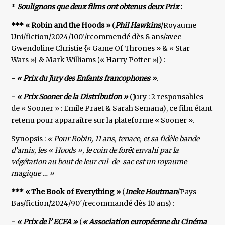
*
Soulignons que deux films ont obtenus deux Prix
:
*** « Robin and the Hoods »
(
Phil Hawkins
/Royaume
Uni/fiction/2024/100’/rcommendé dès 8 ans/avec
Gwendoline Christie {« Game Of Thrones » & « Star
Wars »} & Mark Williams {« Harry Potter »}) :
-
« Prix du Jury des Enfants francophones »
.
-
« Prix Sooner de la Distribution »
(Jury : 2 responsables
de « Sooner » : Emile Praet & Sarah Semana), ce film étant
retenu pour apparaître sur la plateforme « Sooner ».
Synopsis :
« Pour Robin, 11 ans, tenace, et sa fidèle bande
d’amis, les « Hoods », le coin de forêt envahi par la
végétation au bout de leur cul-de-sac est un royaume
magique … »
*** « The Book of Everything »
(
Ineke Houtman
/Pays-
Bas/fiction/2024/90′/recommandé dès 10 ans) :
-
« Prix de l’ ECFA »
(
« Association européenne du Cinéma