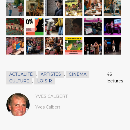
ACTUALITÉ
,
ARTISTES
,
CINÉMA
,
46
CULTURE
,
LOISIR
lectures
YVES CALBERT
Yves Calbert