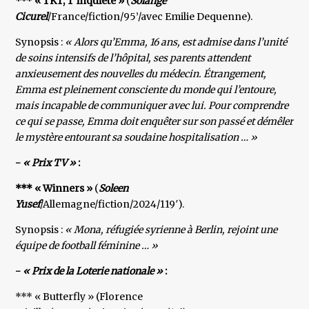
*** « TKT, T’inquiète »
(
Solange
Cicurel
/France/fiction/95’/avec Emilie Dequenne).
Synopsis :
« Alors qu’Emma, 16 ans, est admise dans l’unité
de soins intensifs de l’hôpital, ses parents attendent
anxieusement des nouvelles du médecin. Étrangement,
Emma est pleinement consciente du monde qui l’entoure,
mais incapable de communiquer avec lui. Pour comprendre
ce qui se passe, Emma doit enquêter sur son passé et démêler
le mystère entourant sa soudaine hospitalisation … »
-
« Prix TV »
:
*** « Winners »
(
Soleen
Yusef
/Allemagne/fiction/2024/119′).
Synopsis :
« Mona, réfugiée syrienne à Berlin, rejoint une
équipe de football féminine … »
-
« Prix de la Loterie nationale »
:
*** « Butterfly » (Florence