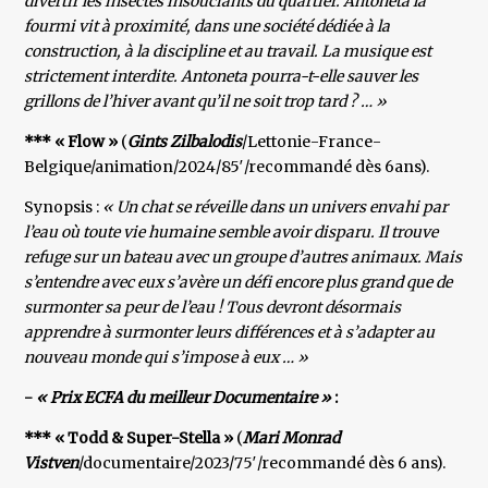
divertir les insectes insouciants du quartier. Antoneta la
fourmi vit à proximité, dans une société dédiée à la
construction, à la discipline et au travail. La musique est
strictement interdite. Antoneta pourra-t-elle sauver les
grillons de l’hiver avant qu’il ne soit trop tard ? … »
*** « Flow »
(
Gints Zilbalodis
/Lettonie-France-
Belgique/animation/2024/85′/recommandé dès 6ans).
Synopsis :
« Un chat se réveille dans un univers envahi par
l’eau où toute vie humaine semble avoir disparu. Il trouve
refuge sur un bateau avec un groupe d’autres animaux. Mais
s’entendre avec eux s’avère un défi encore plus grand que de
surmonter sa peur de l’eau ! Tous devront désormais
apprendre à surmonter leurs différences et à s’adapter au
nouveau monde qui s’impose à eux … »
-
« Prix ECFA du meilleur Documentaire »
:
*** « Todd & Super-Stella »
(
Mari Monrad
Vistven
/documentaire/2023/75′/recommandé dès 6 ans).