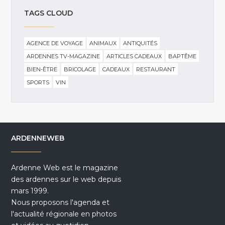
TAGS CLOUD
AGENCE DE VOYAGE
ANIMAUX
ANTIQUITÉS
ARDENNES TV-MAGAZINE
ARTICLES CADEAUX
BAPTÊME
BIEN-ÊTRE
BRICOLAGE
CADEAUX
RESTAURANT
SPORTS
VIN
ARDENNEWEB
Ardenne Web est le magazine
des ardennes sur le web depuis
mars 1999.
Nous proposons l'agenda et
l'actualité régionale en photos