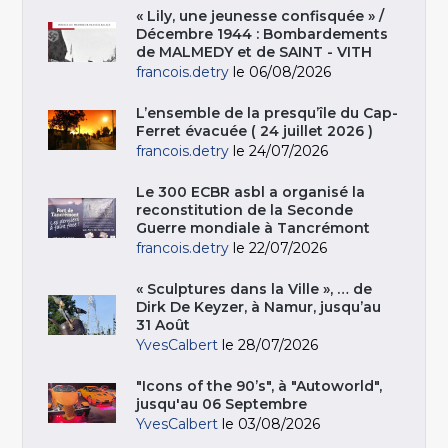
« Lily, une jeunesse confisquée » /
Décembre 1944 : Bombardements
de MALMEDY et de SAINT - VITH
francois.detry
le 06/08/2026
L’ensemble de la presqu’île du Cap-
Ferret évacuée ( 24 juillet 2026 )
francois.detry
le 24/07/2026
Le 300 ECBR asbl a organisé la
reconstitution de la Seconde
Guerre mondiale à Tancrémont
francois.detry
le 22/07/2026
« Sculptures dans la Ville », … de
Dirk De Keyzer, à Namur, jusqu’au
31 Août
YvesCalbert
le 28/07/2026
"Icons of the 90’s", à "Autoworld",
jusqu'au 06 Septembre
YvesCalbert
le 03/08/2026