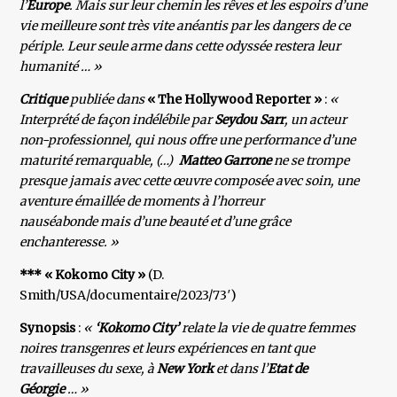
l’
Europe
. Mais sur leur chemin les rêves et les espoirs d’une
vie meilleure sont très vite anéantis par les dangers de ce
périple. Leur seule arme dans cette odyssée restera leur
humanité … »
Critique
publiée dans
« The Hollywood Reporter »
:
«
Interprété de façon indélébile par
Seydou Sarr
, un acteur
non-professionnel, qui nous offre une performance d’une
maturité remarquable, (…)
Matteo Garrone
ne se trompe
presque jamais avec cette œuvre composée avec soin, une
aventure émaillée de moments à l’horreur
nauséabonde mais d’une beauté et d’une grâce
enchanteresse. »
*** « Kokomo City »
(D.
Smith/USA/documentaire/2023/73′)
Synopsis
:
«
‘Kokomo City’
relate la vie de quatre femmes
noires transgenres et leurs expériences en tant que
travailleuses du sexe, à
New York
et dans l’
Etat de
Géorgie
… »