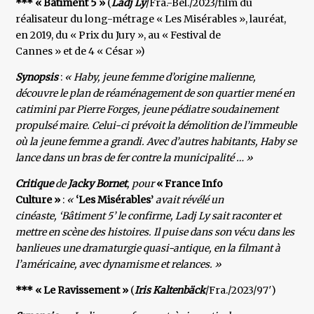
*** « Bâtiment 5 »
(
Ladj Ly
/Fra.-Bel./2023/film du
réalisateur du long-métrage « Les Misérables », lauréat,
en 2019, du « Prix du Jury », au « Festival de
Cannes » et de 4 « César »)
Synopsis
:
« Haby, jeune femme d’origine malienne,
découvre le plan de réaménagement de son quartier mené en
catimini par Pierre Forges, jeune pédiatre soudainement
propulsé maire. Celui-ci prévoit la démolition de l’immeuble
où la jeune femme a grandi. Avec d’autres habitants, Haby se
lance dans un bras de fer contre la municipalité … »
Critique
de
Jacky Bornet
, pour
« France Info
Culture »
:
«
‘Les Misérables’
avait révélé un
cinéaste, ‘Bâtiment 5’ le confirme, Ladj Ly sait raconter et
mettre en scène des histoires. Il puise dans son vécu dans les
banlieues une dramaturgie quasi-antique, en la filmant à
l’américaine, avec dynamisme et relances. »
*** « Le Ravissement »
(
Iris Kaltenbäck
/Fra./2023/97′)