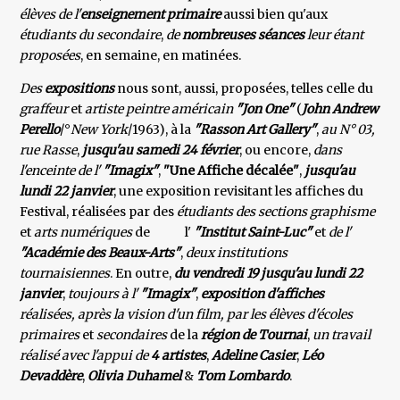
élèves de l'
enseignement primaire
aussi bien qu'aux
étudiants du secondaire
,
de
nombreuses séances
leur étant
proposées
, en semaine, en matinées.
Des
expositions
nous sont, aussi, proposées, telles celle du
graffeur
et
artiste peintre américain
"Jon One"
(
John
Andrew
Perello
/°
New York
/1963), à la
"Rasson Art Gallery"
,
au N° 03,
rue Rasse
,
jusqu'au samedi 24 février
, ou encore,
dans
l'enceinte de l'
"Imagix"
,
"Une Affiche décalée"
,
jusqu'au
lundi 22 janvier
, une exposition revisitant les affiches du
Festival, réalisées par des
étudiants des sections graphisme
et
arts numériques
de l'
"Institut Saint-Luc"
et
de l'
"Académie des Beaux-Arts"
,
deux institutions
tournaisiennes
. En outre,
du vendredi
19 jusqu'au lundi 22
janvier
,
toujours à l'
"Imagix"
,
exposition d'affiches
réalisées, après la vision d'un film,
par
les élèves d'écoles
primaires
et
secondaires
de la
région de Tournai
,
un travail
réalisé avec l'appui de
4 artistes
,
Adeline Casier
,
Léo
Devaddère
,
Olivia Duhamel
&
Tom Lombardo
.