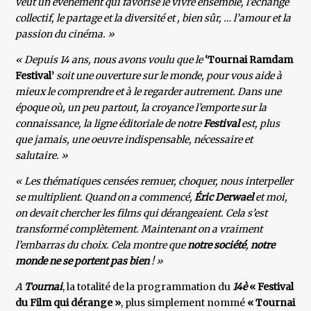
veut un événement qui favorise le vivre ensemble, l’échange
collectif, le partage et la diversité et , bien sûr, … l’amour et la
passion du cinéma. »
« Depuis 14 ans, nous avons voulu que le
‘Tournai Ramdam
Festival’
soit une ouverture sur le monde, pour vous aide à
mieux le comprendre et à le regarder autrement. Dans une
époque où, un peu partout, la croyance l’emporte sur la
connaissance, la ligne éditoriale de notre
Festival
est, plus
que jamais, une oeuvre indispensable, nécessaire et
salutaire. »
« Les thématiques censées remuer, choquer, nous interpeller
se multiplient. Quand on a commencé,
Éric
Derwael
et moi,
on devait chercher les films qui dérangeaient. Cela s’est
transformé complètement. Maintenant on a vraiment
l’embarras du choix. Cela montre que
notre société
,
notre
monde ne se portent pas bien
! »
A
Tournai
, la totalité de la programmation du
14è
« Festival
du Film qui dérange »
, plus simplement nommé
« Tournai