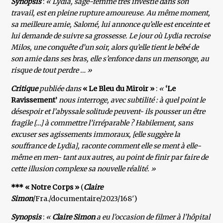
Synopsis
:
« Lydia, sage-femme très investie dans son
travail, est en pleine rupture amoureuse. Au même moment,
sa meilleure amie, Salomé, lui annonce qu’elle est enceinte et
lui demande de suivre sa grossesse. Le jour où Lydia recroise
Milos, une conquête d’un soir, alors qu’elle tient le bébé de
son amie dans ses bras, elle s’enfonce dans un mensonge, au
risque de tout perdre … »
Critique
publiée dans
« Le Bleu du Miroir »
:
«
‘Le
Ravissement’
nous interroge, avec subtilité : à quel point le
désespoir et l’abyssale solitude peuvent- ils pousser un être
fragile […] à commettre l’irréparable ? Habilement, sans
excuser ses agissements immoraux, [elle suggère la
souffrance de Lydia], raconte comment elle se ment à elle-
même en men- tant aux autres, au point de finir par faire de
cette illusion complexe sa nouvelle réalité. »
*** « Notre Corps »
(
Claire
Simon
/Fra./documentaire/2023/168′)
Synopsis
:
«
Claire Simon
a eu l’occasion de filmer à l’hôpital