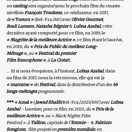
un
casting
sera organisé
pour le prochain film du cinaste
nivellois
François Troukens
,
co-réalisateur
, en 2017,
de
« Tueurs »
(Bel.-Fra./86’/
avec
Olivier Gourmet
,
Bouli Lanners
,
Natasha Régnier
&
Lubna Azabal
, cette
dernière ayant remporté,pour ce film, en 2019, le
« Magritte de la meilleure Actrice »
, ce film étant le lauréat,
en 2018, du
« Prix du Public du meilleur Long-
Métrage »
, au
« Festival du premier
Film francophone »
,
à
La Ciotat
).
… Et si nous évoquions, à l’instant,
Lubna Azabal
, dans
un film de 2017, nous la retrouvons, elle qui est
la
« marraine »
du
Festival
,
dans la distribution d’un des
66
longs-métrages
programmés
:
*** « Amal »
(
Jawad Rhalib
/Bel.-Fra./2023/100’/
avec
Lubna
Azabal
– l
auréate, pour ce film
, en 2023,
du
« Prix de
la
meilleure Actrice »
,
au « Black Nights Film
Festival »
,
à
Tallinn
,
capitale de l’
Estonie
– &
Fabrizio
Rongione
,
film projeté en
première mondiale
, en