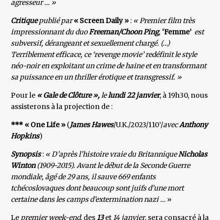
agresseur … »
Critique
publié par
« Screen Daily »
:
« Premier film très
impressionnant du duo
Freeman/Choon
Ping
,
‘Femme’
est
subversif, dérangeant et sexuellement chargé. (…)
Terriblement efficace, ce ‘revenge movie’ redéfinit le style
néo-noir en exploitant un crime de haine et en transformant
sa puissance en un thriller érotique et transgressif. »
Pour le
« Gale de Clôture »,
le
lundi 22 janvier
, à 19h30, nous
assisterons à la projection de :
*** « One Life »
(
James Hawes
/U.K./2023/110’/
avec
Anthony
Hopkins
)
Synopsis
:
« D’après l’histoire vraie du Britannique
Nicholas
Winton
(1909-2015). Avant le début de la Seconde Guerre
mondiale, âgé de 29 ans, il sauve 669 enfants
tchécoslovaques dont beaucoup sont juifs d’une mort
certaine dans les camps d’extermination nazi …
»
Le
premier week-end
, des
13
et
14 janvier
, sera consacré à la