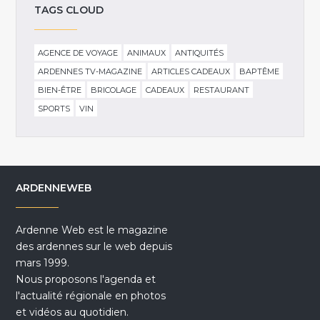
TAGS CLOUD
AGENCE DE VOYAGE
ANIMAUX
ANTIQUITÉS
ARDENNES TV-MAGAZINE
ARTICLES CADEAUX
BAPTÊME
BIEN-ÊTRE
BRICOLAGE
CADEAUX
RESTAURANT
SPORTS
VIN
ARDENNEWEB
Ardenne Web est le magazine
des ardennes sur le web depuis
mars 1999.
Nous proposons l'agenda et
l'actualité régionale en photos
et vidéos au quotidien.