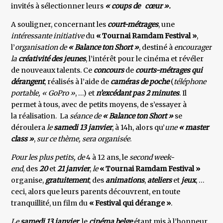
invités à sélectionner leurs
« coups de cœur ».
A souligner, concernant les
court-métrages
, une
intéressante initiative
du
« Tournai Ramdam Festival »
,
l’
organisation de
« Balance ton Short »
, destiné à
encourager
la
créativité des jeunes
, l’intérêt pour le cinéma et révéler
de nouveaux talents. Ce
concours
de
courts-métrages qui
dérangent
, réalisés à l’aide de
caméras de poche
(
téléphone
portable, « GoPro »
, …) et
n’excédant pas 2 minutes
. Il
permet à tous, avec de petits moyens, de s’essayer à
la réalisation. La
séance de
« Balance ton Short »
se
déroulera
le
samedi
13 janvier
, à 14h, alors qu’
une
« master
class »
,
sur ce thème, sera organisée
.
Pour les plus petits, de
4 à 12 ans, le
second week-
end
, des
20
et
21 janvier
,
le
« Tournai Ramdam Festival »
organise,
gratuitement
, des
animations
,
ateliers
et
jeux
, …
ceci, alors que leurs parents découvrent, en toute
tranquillité, un film du
« Festival qui dérange »
.
Le
samedi 13 janvier
, le
cinéma belge
étant mis à l’honneur,