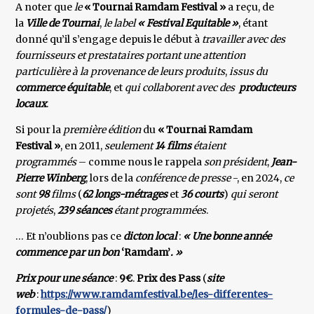
A noter que
le
« Tournai Ramdam Festival »
a reçu, de
la
Ville de Tournai
,
le label
« Festival Equitable »
, étant
donné qu’il s’engage depuis le début à
travailler avec des
fournisseurs et prestataires portant une attention
particulière à la provenance de leurs produits
,
issus du
commerce équitable
, et
qui collaborent avec des
producteurs
locaux
.
Si pour la
première édition
du
« Tournai Ramdam
Festival »
, en 2011,
seulement
14 films
étaient
programmés
– comme nous le rappela
son président
,
Jean-
Pierre Winberg
, lors de la
conférence de presse
-, en 2024,
ce
sont
98
films
(
62 longs-métrages
et
36 courts
)
qui seront
projetés
,
239 séances
étant programmées
.
… Et n’oublions pas ce
dicton local
:
« Une bonne année
commence par un bon
‘Ramdam’
. »
Prix pour une séance
:
9€
.
Prix des Pass
(
site
web
:
https://www.ramdamfestival.be/les-differentes-
formules-de-pass/
)