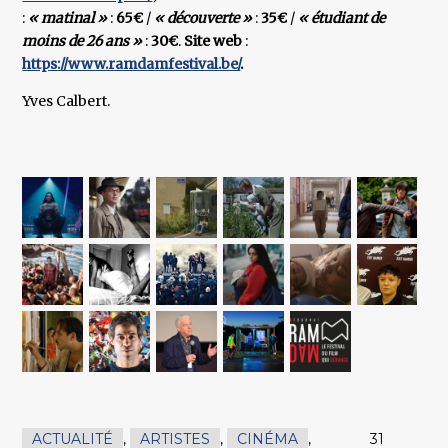
:
« matinal »
:
65€
/
« découverte »
:
35€
/
« étudiant de
moins de 26 ans »
:
30€
.
Site web
:
https://www.ramdamfestival.be/
.
Yves Calbert.
ACTUALITÉ
,
ARTISTES
,
CINÉMA
,
31