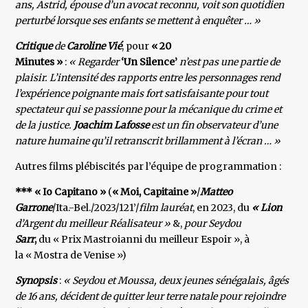
ans, Astrid, épouse d’un avocat reconnu, voit son quotidien
perturbé lorsque ses enfants se mettent à enquêter … »
Critique
de
Caroline Vié
, pour
« 20
Minutes »
:
« Regarder
‘Un Silence’
n’est pas une partie de
plaisir. L’intensité des rapports entre les personnages rend
l’expérience poignante mais fort satisfaisante pour tout
spectateur qui se passionne pour la mécanique du crime et
de la justice.
Joachim Lafosse
est un fin observateur d’une
nature humaine qu’il retranscrit brillamment à l’écran … »
Autres films plébiscités par l’équipe de programmation :
*** « Io Capitano »
(
« Moi, Capitaine »
/
Matteo
Garrone
/Ita.-Bel./2023/121’/
film lauréat
, en 2023, du
« Lion
d’Argent du meilleur Réalisateur »
&,
pour Seydou
Sarr
,
du « Prix Mastroianni du meilleur Espoir », à
la « Mostra de Venise »)
Synopsis
:
« Seydou et Moussa, deux jeunes sénégalais, âgés
de 16 ans, décident de quitter leur terre natale pour rejoindre