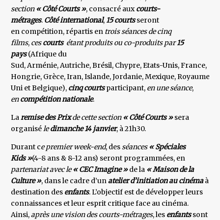
section
« Côté Courts »
, consacré aux
courts-
métrages
.
Côté international
,
15 courts
seront
en compétition, répartis en
trois séances de cinq
films
,
ces
courts
étant produits ou co-produits par
15
pays
(Afrique du
Sud, Arménie, Autriche, Brésil, Chypre, Etats-Unis, France,
Hongrie, Grèce, Iran, Islande, Jordanie, Mexique, Royaume-
Uni et Belgique),
cinq courts
participant,
en une
séance
,
en
compétition nationale
.
La
remise des Prix
de cette section
« Côté Courts »
sera
organisé
le
dimanche 14 janvier
, à 21h30.
Durant c
e premier week-end
, des
séances
« Spéciales
Kids »
(4-8 ans & 8-12 ans) seront programmées, en
partenariat
avec le
« CEC Imagine »
de la
« Maison de la
Culture »
, dans le cadre d’un
atelier d’initiation au
cinéma
à
destination des
enfants
. L’objectif est de développer leurs
connaissances et leur esprit critique face au cinéma.
Ainsi,
après une vision des courts-métrages
, les
enfants
sont