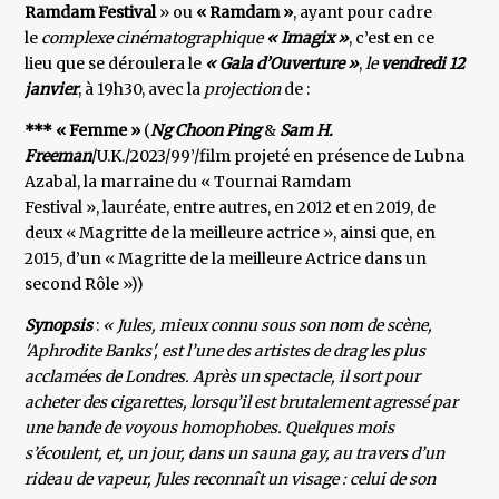
Ramdam Festival
» ou
« Ramdam »
, ayant pour cadre
le
complexe cinématographique
« Imagix »
, c’est en ce
lieu que se déroulera le
« Gala d’Ouverture »
,
le
vendredi 12
janvier
, à 19h30, avec la
projection
de :
*** « Femme »
(
Ng Choon Ping
&
Sam H.
Freeman
/U.K./2023/99’/film projeté en présence de Lubna
Azabal, la marraine du « Tournai Ramdam
Festival », lauréate, entre autres, en 2012 et en 2019, de
deux « Magritte de la meilleure actrice », ainsi que, en
2015, d’un « Magritte de la meilleure Actrice dans un
second Rôle »))
Synopsis
:
« Jules, mieux connu sous son nom de scène,
'Aphrodite Banks', est l’une des artistes de drag les plus
acclamées de Londres. Après un spectacle, il sort pour
acheter des cigarettes, lorsqu’il est brutalement agressé par
une bande de voyous homophobes. Quelques mois
s’écoulent, et, un jour, dans un sauna gay, au travers d’un
rideau de vapeur, Jules reconnaît un visage : celui de son