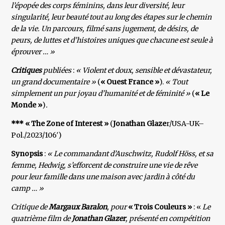
l’épopée des corps féminins, dans leur diversité, leur
singularité, leur beauté tout au long des étapes sur le chemin
de la vie. Un parcours, filmé sans jugement, de désirs, de
peurs, de luttes et d’histoires uniques que chacune est seule à
éprouver … »
Critiques
publiées
:
« Violent et doux, sensible et dévastateur,
un grand documentaire »
(
« Ouest France »
).
« Tout
simplement un pur joyau d’humanité et de féminité »
(
« Le
Monde »
)
.
*** « The Zone of Interest »
(
Jonathan Glaze
r/USA-UK–
Pol./2023/106′)
Synopsis
:
« Le commandant d’Auschwitz, Rudolf Höss, et sa
femme, Hedwig, s’efforcent de construire une vie de rêve
pour leur famille dans une maison avec jardin à côté du
camp … »
Critique de
Margaux Baralon
, pour
« Trois Couleurs »
: «
Le
quatrième film de
Jonathan Glazer
, présenté en compétition