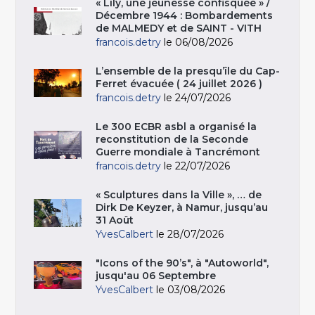
« Lily, une jeunesse confisquée » /
Décembre 1944 : Bombardements
de MALMEDY et de SAINT - VITH
francois.detry
le 06/08/2026
L’ensemble de la presqu’île du Cap-
Ferret évacuée ( 24 juillet 2026 )
francois.detry
le 24/07/2026
Le 300 ECBR asbl a organisé la
reconstitution de la Seconde
Guerre mondiale à Tancrémont
francois.detry
le 22/07/2026
« Sculptures dans la Ville », … de
Dirk De Keyzer, à Namur, jusqu’au
31 Août
YvesCalbert
le 28/07/2026
"Icons of the 90’s", à "Autoworld",
jusqu'au 06 Septembre
YvesCalbert
le 03/08/2026