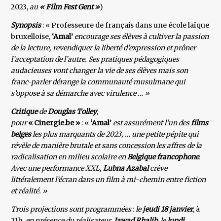
2023,
au
« Film Fest Gent »
)
Synopsis
: « Professeure de français dans une école laïque
bruxelloise,
‘Amal’
encourage ses élèves à cultiver la passion
de la lecture, revendiquer la liberté d’expression et prôner
l’acceptation de l’autre. Ses pratiques pédagogiques
audacieuses vont changer la vie de ses élèves mais son
franc-parler dérange la communauté musulmane qui
s’oppose à sa démarche avec virulence … »
Critique
de
Douglas Tolley
,
pour
« Cinergie.be »
: «
‘Amal’
est assurément l’un des
films
belges
les plus marquants de 2023, … une petite pépite qui
révèle de manière brutale et sans concession les affres de la
radicalisation en milieu scolaire en
Belgique francophone
.
Avec une performance XXL,
Lubna Azabal
crève
littéralement l’écran dans un film à mi-chemin entre fiction
et réalité. »
Trois projections sont programmées
:
le
jeudi 18 janvier
, à
21h,
en présence du réalisateur
,
Jawad Rhalib
,
le
lundi