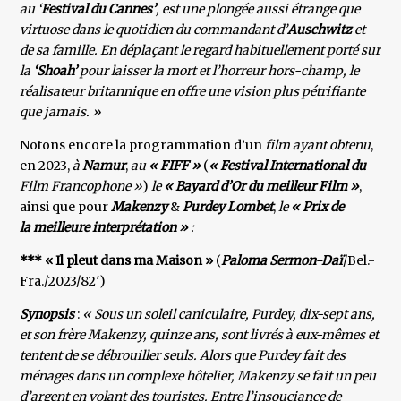
au ‘
Festival du Cannes’
, est une plongée aussi étrange que
virtuose dans le quotidien du commandant d’
Auschwitz
et
de sa famille. En déplaçant le regard habituellement porté sur
la
‘Shoah’
pour laisser la mort et l’horreur hors-champ, le
réalisateur britannique en offre une vision plus pétrifiante
que jamais. »
Notons encore la programmation d’un
film ayant obtenu
,
en 2023,
à
Namur
,
au
« FIFF »
(
« Festival International du
Film Francophone »
)
le
« Bayard d’Or du meilleur Film »
,
ainsi que pour
Makenzy
&
Purdey Lombet
,
le
« Prix de
la meilleure interprétation »
:
*** « Il pleut dans ma Maison »
(
Paloma Sermon-Daï
/Bel.-
Fra./2023/82′)
Synopsis
:
« Sous un soleil caniculaire, Purdey, dix-sept ans,
et son frère Makenzy, quinze ans, sont livrés à eux-mêmes et
tentent de se débrouiller seuls. Alors que Purdey fait des
ménages dans un complexe hôtelier, Makenzy se fait un peu
d’argent en volant des touristes. Entre l’insouciance de