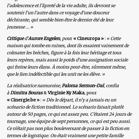
l’adolescence et l’âpreté de la vie adulte, ils devront se
soutenir l’un l’autre dans ce voyage d’une douceur
déchirante, qui semble bien être le dernier été de leur
jeunesse … »
Critique
d’
Aurore Engelen
, pou
r
« Cineuropa »
:
« Cette
maison qui tombe en ruines, dont ils essaient vainement de
colmater les brèches, figure à la fois leur héritage et tous
leurs repères, mais aussi le poids d’une assignation sociale
qui freine leurs élans. À moins peut-être, sûrement même,
que le lien indéfectible qui les unit ne les élève. »
La réalisatrice namuroise
,
Paloma Sermon-Daï
,
confia
à
Dimitra Bouras
&
Virginie Ky Maka
, pour
« Cinergie.be »
:
« Dès le départ, il n’y a jamais eu un
scénario de fiction traditionnel. Le scénario faisait plutôt
autour de 50 pages, ce qui est assez peu. C’étaient 24 jours de
tournage, une équipe de sept personnes, ce qui est peu aussi.
Ce n’était pas non plus bouleversant de passer à la fiction en
termes de logistique. On était vraiment une petite famille