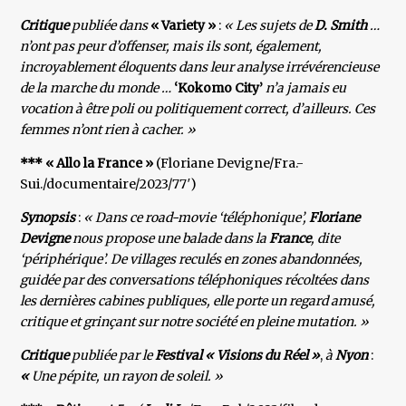
Critique
publiée dans
« Variety »
:
« Les sujets de
D. Smith
…
n’ont pas peur d’offenser, mais ils sont, également,
incroyablement éloquents dans leur analyse irrévérencieuse
de la marche du monde …
‘Kokomo City’
n’a jamais eu
vocation à être poli ou politiquement correct, d’ailleurs. Ces
femmes n’ont rien à cacher. »
*** « Allo la France »
(Floriane Devigne/Fra.-
Sui./documentaire/2023/77′)
Synopsis
:
« Dans ce road-movie ‘téléphonique’,
Floriane
Devigne
nous propose une balade dans la
France
, dite
‘périphérique’. De villages reculés en zones abandonnées,
guidée par des conversations téléphoniques récoltées dans
les dernières cabines publiques, elle porte un regard amusé,
critique et grinçant sur notre société en pleine mutation. »
Critique
publiée par le
Festival « Visions du Réel »
,
à
Nyon
:
«
Une pépite, un rayon de soleil. »