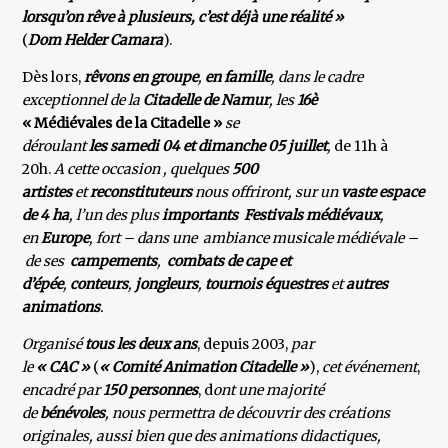
lorsqu’on rêve à plusieurs, c’est déjà une réalité »
(
Dom Helder Camara
).
Dès lors,
rêvons en groupe
,
en famille
, dans le cadre
exceptionnel de la
Citadelle de Namur
, les
16è
« Médiévales de la Citadelle »
se
déroulant
les samedi 04 et dimanche 05 juillet
,
de 11h à
20h.
A cette occasion , quelques
500
artistes
et
reconstituteurs
nous offriront, sur un
vaste espace
de 4 ha
, l’un des plus
importants
Festivals médiévaux
,
en
Europe
, fort – dans une ambiance musicale médiévale –
de ses
campements
,
combats de cape et
d’épée
,
conteurs
,
jongleurs
,
tournois équestres
et
autres
animations
.
Organisé
tous les deux ans
, depuis 2003,
par
le
« CAC »
(
« Comité Animation Citadelle »
),
cet événement
,
encadré par
150 personnes
, d
ont une majorité
de
bénévoles
, nous permettra de découvrir des créations
originales, aussi bien que des animations didactiques,