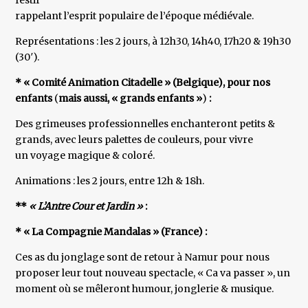
festif
rappelant l’esprit populaire de l’époque médiévale.
Représentations : les 2 jours, à 12h30, 14h40, 17h20 & 19h30
(30′).
* « Comité Animation Citadelle » (Belgique), pour nos
enfants
(
mais aussi, « grands enfants »
)
:
Des grimeuses professionnelles enchanteront petits &
grands, avec leurs palettes de couleurs, pour vivre
un voyage magique & coloré.
Animations : les 2 jours, entre 12h & 18h.
**
« L’Antre Cour et Jardin »
:
* « La Compagnie Mandalas » (France) :
Ces as du jonglage sont de retour à Namur pour nous
proposer leur tout nouveau spectacle, « Ca va passer », un
moment où se mêleront humour, jonglerie & musique.