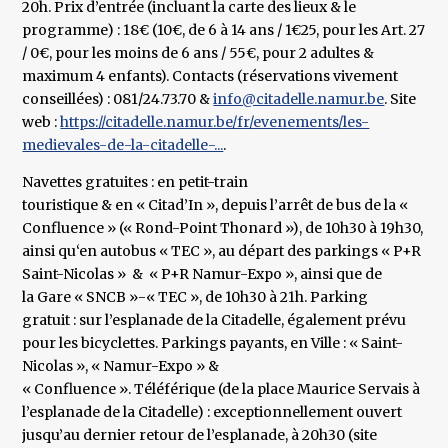
20h. Prix d’entrée (incluant la carte des lieux & le
programme) : 18€ (10€, de 6 à 14 ans / 1€25, pour les Art. 27
/ 0€, pour les moins de 6 ans / 55€, pour 2 adultes &
maximum 4 enfants). Contacts (réservations vivement
conseillées) : 081/24.73.70 &
info@citadelle.namur.be
. Site
web :
https://citadelle.namur.be/fr/evenements/les-
medievales-de-la-citadelle-...
.
Navettes gratuites : en petit-train
touristique & en « Citad’In », depuis l’arrêt de bus de la «
Confluence » (« Rond-Point Thonard »), de 10h30 à 19h30,
ainsi qu‘en autobus « TEC », au départ des parkings « P+R
Saint-Nicolas » & « P+R Namur-Expo », ainsi que de
la Gare « SNCB »-« TEC », de 10h30 à 21h. Parking
gratuit : sur l’esplanade de la Citadelle, également prévu
pour les bicyclettes. Parkings payants, en Ville : « Saint-
Nicolas », « Namur-Expo » &
« Confluence ». Téléférique (de la place Maurice Servais à
l’esplanade de la Citadelle) : exceptionnellement ouvert
jusqu’au dernier retour de l’esplanade, à 20h30 (site