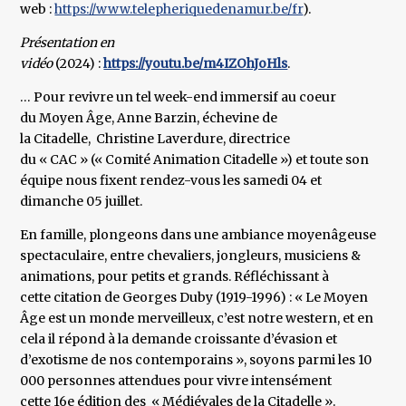
web :
https://www.telepheriquedenamur.be/fr
).
Présentation en
vidéo
(2024) :
https://youtu.be/m4IZOhJoHls
.
… Pour revivre un tel week-end immersif au coeur
du Moyen Âge, Anne Barzin, échevine de
la Citadelle, Christine Laverdure, directrice
du « CAC » (« Comité Animation Citadelle ») et toute son
équipe nous fixent rendez-vous les samedi 04 et
dimanche 05 juillet.
En famille, plongeons dans une ambiance moyenâgeuse
spectaculaire, entre chevaliers, jongleurs, musiciens &
animations, pour petits et grands. Réfléchissant à
cette citation de Georges Duby (1919-1996) : « Le Moyen
Âge est un monde merveilleux, c’est notre western, et en
cela il répond à la demande croissante d’évasion et
d’exotisme de nos contemporains », soyons parmi les 10
000 personnes attendues pour vivre intensément
cette 16e édition des « Médiévales de la Citadelle ».