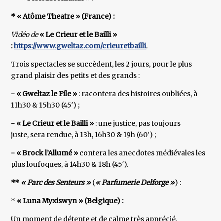
* « Atôme Theatre » (France) :
Vidéo de
« Le Crieur et le Bailli »
:
https://www.gweltaz.com/crieuretbailli
.
Trois spectacles se succèdent, les 2 jours, pour le plus
grand plaisir des petits et des grands :
- « Gweltaz le File »
: racontera des histoires oubliées, à
11h30 & 15h30 (45′) ;
- « Le Crieur et le Bailli »
: une justice, pas toujours
juste, sera rendue, à 13h, 16h30 & 19h (60′) ;
- « Brock l’Allumé »
contera les anecdotes médiévales les
plus loufoques, à 14h30 & 18h (45′).
**
« Parc des Senteurs »
(
« Parfumerie Delforge »
) :
*
« Luna Myxiswyn » (Belgique) :
Un moment de détente et de calme très apprécié,