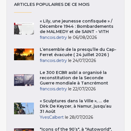
ARTICLES POPULAIRES DE CE MOIS
« Lily, une jeunesse confisquée » /
Décembre 1944 : Bombardements
de MALMEDY et de SAINT - VITH
francois.detry
le 06/08/2026
L’ensemble de la presqu’île du Cap-
Ferret évacuée ( 24 juillet 2026 )
francois.detry
le 24/07/2026
Le 300 ECBR asbl a organisé la
reconstitution de la Seconde
Guerre mondiale à Tancrémont
francois.detry
le 22/07/2026
« Sculptures dans la Ville », … de
Dirk De Keyzer, à Namur, jusqu’au
31 Août
YvesCalbert
le 28/07/2026
"Icons of the 90’s", à "Autoworld",