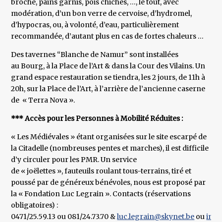
broche, pains garnis, pois chiches, …, le tout, avec
modération, d’un bon verre de cervoise, d’hydromel,
d’hypocras, ou, à volonté, d’eau, particulièrement
recommandée, d’autant plus en cas de fortes chaleurs …
Des tavernes “Blanche de Namur” sont installées
au Bourg, à la Place de l’Art & dans la Cour des Vilains. Un
grand espace restauration se tiendra, les 2 jours, de 11h à
20h, sur la Place de l’Art, à l’arrière de l’ancienne caserne
de « Terra Nova ».
*** Accès pour les Personnes à Mobilité Réduites :
« Les Médiévales » étant organisées sur le site escarpé de
la Citadelle (nombreuses pentes et marches), il est difficile
d’y circuler pour les PMR. Un service
de « joëlettes », fauteuils roulant tous-terrains, tiré et
poussé par de généreux bénévoles, nous est proposé par
la « Fondation Luc Legrain ». Contacts (réservations
obligatoires) :
0471/25.59.13 ou 081/24.73.70 &
luc.legrain@skynet.be
ou
info