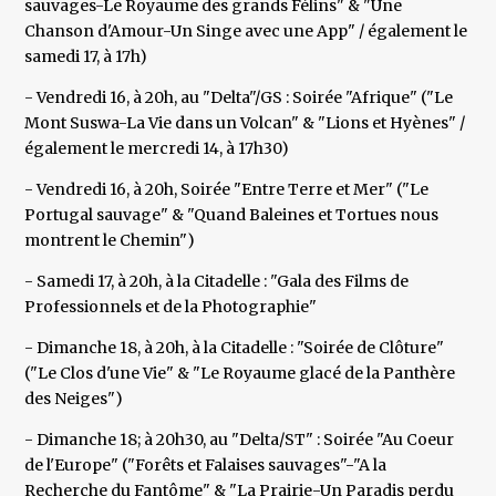
sauvages-Le Royaume des grands Félins" & "Une
Chanson d'Amour-Un Singe avec une App" / également le
samedi 17, à 17h)
- Vendredi 16, à 20h, au "Delta"/GS : Soirée "Afrique" ("Le
Mont Suswa-La Vie dans un Volcan" & "Lions et Hyènes" /
également le mercredi 14, à 17h30)
- Vendredi 16, à 20h, Soirée "Entre Terre et Mer" ("Le
Portugal sauvage" & "Quand Baleines et Tortues nous
montrent le Chemin")
- Samedi 17, à 20h, à la Citadelle : "Gala des Films de
Professionnels et de la Photographie"
- Dimanche 18, à 20h, à la Citadelle : "Soirée de Clôture"
("Le Clos d'une Vie" & "Le Royaume glacé de la Panthère
des Neiges")
- Dimanche 18; à 20h30, au "Delta/ST" : Soirée "Au Coeur
de l'Europe" ("Forêts et Falaises sauvages"-"A la
Recherche du Fantôme" & "La Prairie-Un Paradis perdu