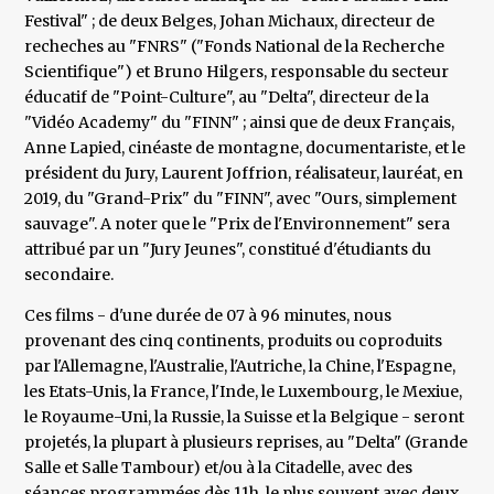
Festival" ; de deux Belges, Johan Michaux, directeur de
recheches au "FNRS" ("Fonds National de la Recherche
Scientifique") et Bruno Hilgers, responsable du secteur
éducatif de "Point-Culture", au "Delta", directeur de la
"Vidéo Academy" du "FINN" ; ainsi que de deux Français,
Anne Lapied, cinéaste de montagne, documentariste, et le
président du Jury, Laurent Joffrion, réalisateur, lauréat, en
2019, du "Grand-Prix" du "FINN", avec "Ours, simplement
sauvage". A noter que le "Prix de l'Environnement" sera
attribué par un "Jury Jeunes", constitué d'étudiants du
secondaire.
Ces films - d'une durée de 07 à 96 minutes, nous
provenant des cinq continents, produits ou coproduits
par l'Allemagne, l'Australie, l'Autriche, la Chine, l'Espagne,
les Etats-Unis, la France, l'Inde, le Luxembourg, le Mexiue,
le Royaume-Uni, la Russie, la Suisse et la Belgique - seront
projetés, la plupart à plusieurs reprises, au "Delta" (Grande
Salle et Salle Tambour) et/ou à la Citadelle, avec des
séances programmées dès 11h, le plus souvent avec deux,