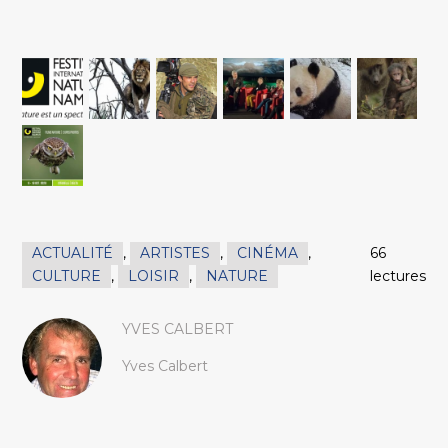
ACTUALITÉ
,
ARTISTES
,
CINÉMA
,
66
CULTURE
,
LOISIR
,
NATURE
lectures
YVES CALBERT
Yves Calbert