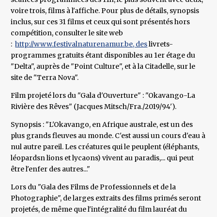
voire trois, films à l'affiche. Pour plus de détails, synopsis
inclus, sur ces 31 films et ceux qui sont présentés hors
compétition, consulter le site web
:
http://www.festivalnaturenamur.be, des
livrets-
programmes gratuits étant disponibles au 1er étage du
"Delta", auprès de "Point Culture", et à la Citadelle, sur le
site de "Terra Nova".
Film projeté lors du "Gala d'Ouverture" : "Okavango-La
Rivière des Rêves" (Jacques Mitsch/Fra./2019/94').
Synopsis : "L'Okavango, en Afrique australe, est un des
plus grands fleuves au monde. C'est aussi un cours d'eau à
nul autre pareil. Les créatures qui le peuplent (éléphants,
léopardsn lions et lycaons) vivent au paradis,... qui peut
être l'enfer des autres..."
Lors du "Gala des Films de Professionnels et de la
Photographie", de larges extraits des films primés seront
projetés, de même que l'intégralité du film lauréat du