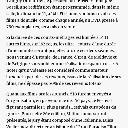
Tanguy Dumortier, le président du "FINN", et Philippe
Soreil, une rediffusion étant programmée, dans la même
salle, le dimanche 11, à 14h. Et si nous voulons revoir ces
films à domicile, comme chaque année, un DVD, pressé à
750 exemplaires, sera mis en vente.
Si la durée de ces courts-métrages est limitée à 5', 11
autres films, sur 162 reçus, les ultra- courts, d'une durée
d'une minute, seront projetés lors de ces deux séances,
nous venant d'Estonie, de France, d'Iran, de Moldavie et
de Belgique sans oublier une réalisation espano-russe. A
noter qu'un vidéaste est considéré comme amateur
lorsque la part de ses revenus, issus de la réalisation de ses
films, ne dépasse pas 50% de ses revenus totaux.
Quant aux films professionnels, 518 furent envoyés à
l'organisation, en provenance de... 76 pays, ce Festival
figurant parmi les 5 plus grands Festivals européens du
genre ! Pour cette 26è édition, 31 films nous seront
présentés, le Jury étant composé d'une Italienne, Luisa
Vuillermoz, directrice artistique du "Gran Paradiso Film