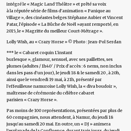
intégré le « Magic Land Théâtre » et prêté sa voix
à la réputée série de films d’animation « Panique au
Village », des cinéastes belges Stéphane Aubier et Vincent
Patar, l’épisode « La Bûche de Noël »ayant remporté, en
2015, le « Magritte du meilleur Court-Métrage ».
Lolly Wish, au « Crazy Horse » © Photo : Jean-Pol Serdan
*** le « Cabaret coquin L’instant
burlesque », glamour, sensuel, avec ses paillettes, ses
plumes (adultes / 1h40′ / Prix d’accès : 6 nems, non inclus
dans les pass d’un jour), le jeudi 18 & le samedi 20 , à 20h,
ainsi que le vendredi 19 mai, à 21h, présenté par
l’effeuilleuse namuroise Lolly Wish, la « diva boudoir »,
maîtresse de cérémonie du célèbre cabaret
parisien « Crazy Horse ».
Pas moins de 100 représentations, présentées par plus de
60 compagnies, nous attendent, à Namur, du jeudi 18
jusqu’au samedi 20 mai. En outre, un « DJ » animera
l’esplanade de la Confluence, durant trois jours, du jeudi