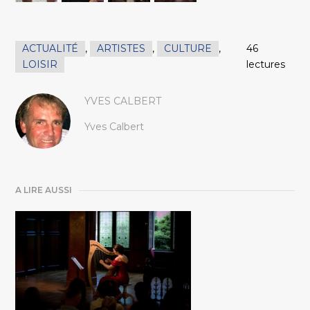
ACTUALITÉ
,
ARTISTES
,
CULTURE
,
46
LOISIR
lectures
YVES CALBERT
Yves Calbert
A LIRE AUSSI