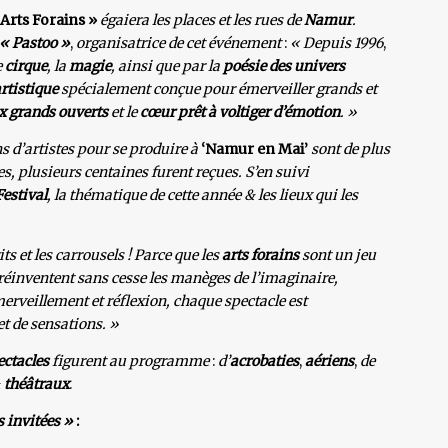
 Arts Forains »
égaiera les places et les rues de
Namur
.
« Pastoo »
,
organisatrice de cet événement
:
« Depuis
1996
,
e
cirque
, la
magie
, ainsi que par
la
poésie des univers
tistique
spécialement conçue pour émerveiller grands et
 grands ouverts
et le
cœur prêt à voltiger d’émotion
. »
ns d’artistes pour se produire à
‘Namur en Mai’
sont de plus
, plusieurs centaines furent reçues. S’en suivi
Festival
, la thématique de cette année & les lieux qui les
its et les carrousels ! Parce que les
arts forains
sont un jeu
es réinventent sans cesse les manèges de l’imaginaire,
erveillement et réflexion, chaque spectacle est
 et de sensations. »
ectacles
figurent au programme
:
d’
acrobaties
,
aériens
,
de
&
théâtraux
.
 invitées »
: