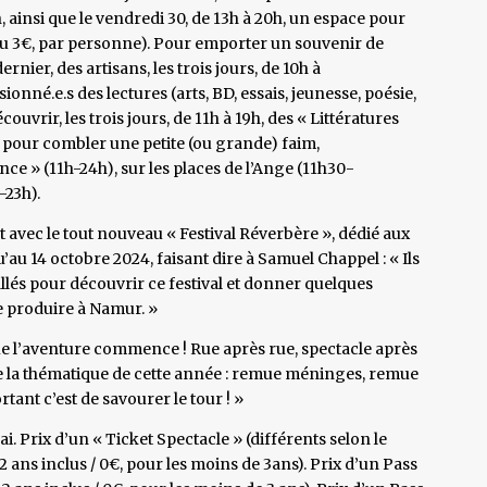
h, ainsi que le vendredi 30, de 13h à 20h, un espace pour
, ou 3€, par personne). Pour emporter un souvenir de
ier, des artisans, les trois jours, de 10h à
onné.e.s des lectures (arts, BD, essais, jeunesse, poésie,
ouvrir, les trois jours, de 11h à 19h, des « Littératures
t pour combler une petite (ou grande) faim,
nce » (11h-24h), sur les places de l’Ange (11h30-
-23h).
avec le tout nouveau « Festival Réverbère », dédié aux
u’au 14 octobre 2024, faisant dire à Samuel Chappel : « Ils
allés pour découvrir ce festival et donner quelques
se produire à Namur. »
e l’aventure commence ! Rue après rue, spectacle après
e la thématique de cette année : remue méninges, remue
tant c’est de savourer le tour ! »
i. Prix d’un « Ticket Spectacle » (différents selon le
 12 ans inclus / 0€, pour les moins de 3ans). Prix d’un Pass