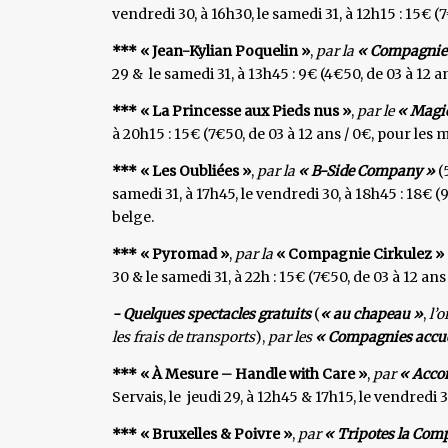
vendredi 30, à 16h30, le samedi 31, à 12h15 : 15€ (7
*** « Jean-Kylian Poquelin »
,
par la
« Compagnie 
29 & le samedi 31, à 13h45 : 9€ (4€50, de 03 à 12 a
*** « La Princesse aux Pieds nus »
,
par le
« Magic
à 20h15 : 15€ (7€50, de 03 à 12 ans / 0€, pour les 
*** « Les Oubliées »
,
par la
« B-Side Company »
(
samedi 31, à 17h45, le vendredi 30, à 18h45 : 18€ (
belge.
*** « Pyromad »
,
par la
« Compagnie Cirkulez »
30 & le samedi 31, à 22h : 15€ (7€50, de 03 à 12 an
- Quelques spectacles gratuits
(
« au chapeau »
,
l’o
les frais de transports
),
par les
« Compagnies accuei
*** « À Mesure – Handle with Care »
,
par
« Acco
Servais, le jeudi 29, à 12h45 & 17h15, le vendredi 
*** « Bruxelles & Poivre »
,
par
« Tripotes la Com