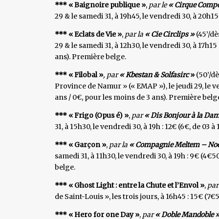
*** « Baignoire publique »
,
par le
« Cirque Compo
29 & le samedi 31, à 19h45, le vendredi 30, à 20h15 
*** « Eclats de Vie »
,
par la
« Cie Circlips »
(45’/dè
29 & le samedi 31, à 12h30, le vendredi 30, à 17h15 
ans). Première belge.
*** « Filobal »
, par
« Kbestan & Solfasirc
»
(50’/dè
Province de Namur » (« EMAP »), le jeudi 29, le ve
ans / 0€, pour les moins de 3 ans). Première belg
*** « Frigo (Opus é) »
,
par
« Dis Bonjour à la Da
31, à 15h30, le vendredi 30, à 19h : 12€ (6€, de 03 à
*** « Garçon »
,
par la
« Compagnie Meltem – Noël
samedi 31, à 11h30, le vendredi 30, à 19h : 9€ (4€5
belge.
*** « Ghost Light : entre la Chute et l’Envol »
,
pa
de Saint-Louis », les trois jours, à 16h45 : 15€ (7€
*** « Hero for one Day »
,
par
« Doble Mandoble 