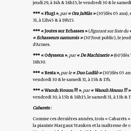
jeudi 29, à 14h & 18h15, le vendredi 30 & le samedi
*** « Flugi »
,
par
« Ora JaMàs »
(30’/dès 05 ans), 
31, à 12h45 & à 19h15.
*** « Joutes sur Echasses »
(
figurant sur liste du
« Echasseurs namurois »
(30’/tout public), le jeud
d’Armes.
*** « Odysseus »
,
par
« De Machinerie »
(60’/dès 
18h30.
*** « Resta »,
par le
« Duo Ludilò »
(30’/dès 05 ans
vendredi 30 & le samedi 31, à 15h & 17h.
*** « Waouh Houuu !!! »
,
par
« Waouh Houuu !!!
»
vendredi 30, à 15h & 18h15, le samedi 31, à 13h & 1
Cabarets
:
Comme ces dernières années, trois « Cabarets » 
la pianiste Margaux Vranken et la maîtresse de c