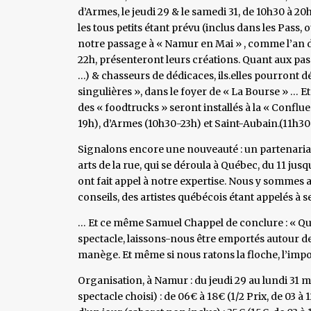
d’Armes, le jeudi 29 & le samedi 31, de 10h30 à 20
les tous petits étant prévu (inclus dans les Pass
notre passage à « Namur en Mai » , comme l’an dern
22h, présenteront leurs créations. Quant aux passi
…) & chasseurs de dédicaces, ils.elles pourront déc
singulières », dans le foyer de « La Bourse » … E
des « foodtrucks » seront installés à la « Conflue
19h), d’Armes (10h30-23h) et Saint-Aubain.(11h30
Signalons encore une nouveauté : un partenariat 
arts de la rue, qui se déroula à Québec, du 11 jusq
ont fait appel à notre expertise. Nous y sommes 
conseils, des artistes québécois étant appelés à 
… Et ce même Samuel Chappel de conclure : « Qu
spectacle, laissons-nous être emportés autour d
manège. Et même si nous ratons la floche, l’impor
Organisation, à Namur : du jeudi 29 au lundi 31 ma
spectacle choisi) : de 06€ à 18€ (1/2 Prix, de 03 à