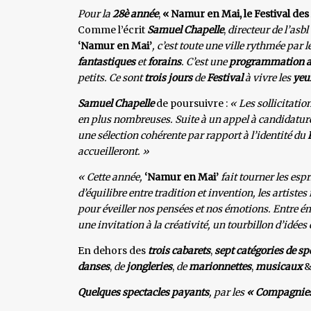
Pour la
28è année
,
« Namur en Mai, le Festival des
Comme l’écrit
Samuel Chapelle
,
directeur de l’asbl
‘Namur en Mai’
, c’est toute une ville rythmée par l
fantastiques
et
forains
. C’est une
programmation ar
petits. Ce sont
trois jours
de
Festival
à vivre les
yeux
Samuel Chapelle
de poursuivre :
« Les sollicitatio
en plus nombreuses. Suite à un appel à candidatures
une sélection cohérente par rapport à l’identité du
accueilleront. »
« Cette année,
‘Namur en Mai’
fait tourner les espr
d’équilibre entre tradition et invention, les artist
pour éveiller nos pensées et nos émotions. Entre ém
une invitation à la créativité, un tourbillon d’idées
En dehors des
trois cabarets
,
sept catégories de sp
danses
,
de
jongleries
,
de
marionnettes
,
musicaux
Quelques spectacles payants
, par les
« Compagnies