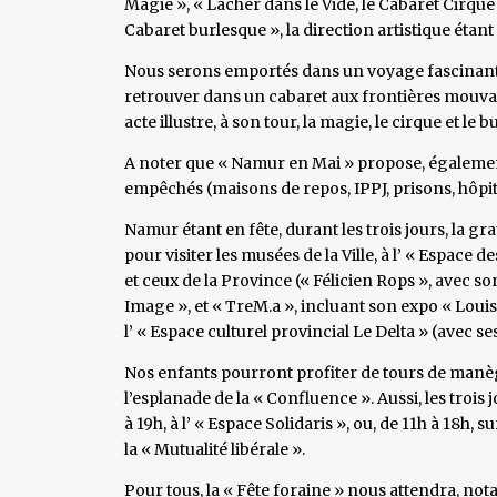
Magie », « Lâcher dans le Vide, le Cabaret Cirque 
Cabaret burlesque », la direction artistique étan
Nous serons emportés dans un voyage fascinant,
retrouver dans un cabaret aux frontières mouvan
acte illustre, à son tour, la magie, le cirque et le 
A noter que « Namur en Mai » propose, également
empêchés (maisons de repos, IPPJ, prisons, hôpita
Namur étant en fête, durant les trois jours, la gr
pour visiter les musées de la Ville, à l’ « Espace 
et ceux de la Province (« Félicien Rops », avec 
Image », et « TreM.a », incluant son expo « Loui
l’ « Espace culturel provincial Le Delta » (avec s
Nos enfants pourront profiter de tours de manège
l’esplanade de la « Confluence ». Aussi, les trois 
à 19h, à l’ « Espace Solidaris », ou, de 11h à 18h, s
la « Mutualité libérale ».
Pour tous, la « Fête foraine » nous attendra, not