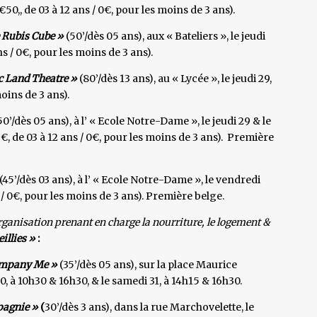
€50,, de 03 à 12 ans / 0€, pour les moins de 3 ans).
Rubis Cube »
(50’/dès 05 ans), aux « Bateliers », le jeudi
ns / 0€, pour les moins de 3 ans).
 Land Theatre »
(80’/dès 13 ans), au « Lycée », le jeudi 29,
moins de 3 ans).
50’/dès 05 ans), à l’ « Ecole Notre-Dame », le jeudi 29 & le
9€, de 03 à 12 ans / 0€, pour les moins de 3 ans). Première
(45’/dès 03 ans), à l’ « Ecole Notre-Dame », le vendredi
s / 0€, pour les moins de 3 ans). Première belge.
rganisation prenant en charge la nourriture, le logement &
llies »
:
mpany Me »
(35’/dès 05 ans), sur la place Maurice
30, à 10h30 & 16h30, & le samedi 31, à 14h15 & 16h30.
pagnie »
(
30’/dès 3 ans), dans la rue Marchovelette, le