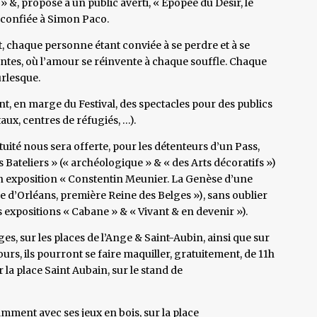
» &, proposé à un public averti, « Epopée du Désir, le
t confiée à Simon Paco.
 chaque personne étant conviée à se perdre et à se
tes, où l’amour se réinvente à chaque souffle. Chaque
burlesque.
, en marge du Festival, des spectacles pour des publics
ux, centres de réfugiés, …).
atuité nous sera offerte, pour les détenteurs d’un Pass,
des Bateliers » (« archéologique » & « des Arts décoratifs »)
son exposition « Constentin Meunier. La Genèse d’une
se d’Orléans, première Reine des Belges »), sans oublier
es expositions « Cabane » & « Vivant & en devenir »).
s, sur les places de l’Ange & Saint-Aubin, ainsi que sur
jours, ils pourront se faire maquiller, gratuitement, de 11h
ur la place Saint Aubain, sur le stand de
amment avec ses jeux en bois, sur la place