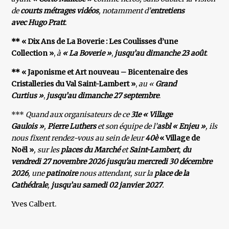
de
courts métrages vidéos
, notamment d’
entretiens
avec Hugo Pratt
.
** « Dix Ans de La Boverie : Les Coulisses d’une
Collection »
,
à
« La Boverie »
,
jusqu’au dimanche 23 août
.
** « Japonisme et Art nouveau – Bicentenaire des
Cristalleries du Val Saint-Lambert »
,
au «
Grand
Curtius »
,
jusqu’au dimanche 27 septembre
.
***
Quand aux organisateurs de ce
31e « Village
Gaulois »
,
Pierre Luthers
et son équipe de l’
asbl « Enjeu »
, ils
nous fixent rendez-vous au sein de leur
40è
« Village de
Noël »
, sur les
places du Marché
et
Saint-Lambert
,
du
vendredi 27 novembre 2026 jusqu'au mercredi 30 décembre
2026
, une
patinoire
nous attendant, sur la
place de la
Cathédrale
,
jusqu’au samedi 02 janvier 2027
.
Yves Calbert.