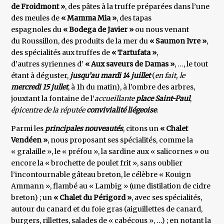
de Froidmont »
, des pâtes à la truffe préparées dans l’une
des meules de
« Mamma Mia »
, des tapas
espagnoles du
« Bodega de Javier »
ou nous venant
du Roussillon, des produits de la mer du
« Saumon Ivre »
,
des spécialités aux truffes de
« Tartufata »
,
d’autres syriennes d’
« Aux saveurs de Damas »
, …, le tout
étant à déguster,
jusqu’au mardi 14 juillet
(
en fait, le
mercredi 15 jullet
, à 1h du matin), à l’ombre des arbres,
jouxtant la fontaine de l’
accueillante
place Saint-Paul
,
épicentre de la réputée
convivialité liégeoise
.
Parmi les
principales nouveautés
, citons un
« Chalet
Vendéen »
, nous proposant ses spécialités, comme la
« gralaille », le « préfou », la sardine aux « salicornes » ou
encore la « brochette de poulet frit », sans oublier
l’incontournable gâteau breton, le célèbre « Kouign
Ammann », flambé au « Lambig » (une distilation de cidre
breton) ; un
« Chalet du Périgord »
, avec ses spécialités,
autour du canard et du foie gras (aiguillettes de canard,
burgers, rillettes, salades de « cabécous », …) ; en notant la