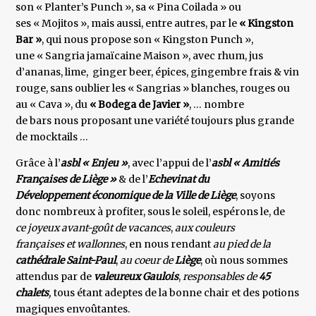
son « Planter’s Punch », sa « Pina Coilada » ou
ses « Mojitos », mais aussi, entre autres, par le
« Kingston
Bar »
, qui nous propose son « Kingston Punch »,
une « Sangria jamaïcaine Maison », avec rhum, jus
d’ananas, lime, ginger beer, épices, gingembre frais & vin
rouge, sans oublier les « Sangrias » blanches, rouges ou
au « Cava », du
« Bodega de Javier »
, … nombre
de bars nous proposant une variété toujours plus grande
de mocktails …
Grâce à l’
asbl « Enjeu »
, avec l’appui de l’
asbl « Amitiés
Françaises de Liège »
& de l’
Echevinat du
Développement économique de la Ville de Liège
, soyons
donc nombreux à profiter, sous le soleil, espérons le, de
ce joyeux avant-goût de vacances
,
aux couleurs
françaises et wallonnes
, en nous rendant
au pied de la
cathédrale
Saint-Paul
,
au coeur de
Liège
, où nous sommes
attendus par de
valeureux Gaulois
,
responsables de
45
chalets
,
tous étant adeptes de la bonne chair et des potions
magiques envoûtantes.