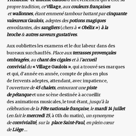
propre tradition, ce
Village
,
aux
couleurs françaises
et
wallonnes
,
étant emmené tambour battant par
cinquante
valeureux Gaulois
, adeptes des
potions magiques
envoûtantes
,
des
sangliers
(
chers à
« Obélix »
)
à la
broche
&
autres saveurs gustatives
.
Aux oubliettes les examens et le dur labeur dans des
bureaux surchauffés.
Place aux
terrasses provençales
ombragées
,
au
chant des cigales
et à l’
accueil
convivial
du
« Village Gaulois »
, qui a trouvé ses marques
et qui, d’année en année, compte de plus en plus
de fervents adeptes, attendant, avec impatience,
l’
ouverture de
45
chalets
,
entourant une
piste
de pétanque
et une scène destinée à accueillir
des animations musicales, le tout étant,
jusqu’à la
célébration de la
Fête nationale française
,
le
mardi 14 juillet
(
en fait le
mercredi 15
, à 01h du
matin)
, un synonyme
de
convivialité
, sur la
place Saint-Paul
, en plein cœur
de
Liège
…