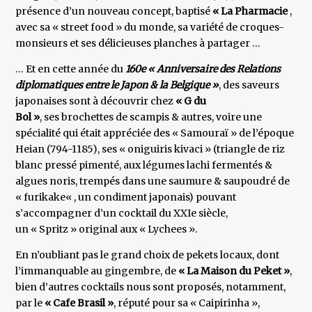
présence d’un nouveau concept, baptisé
« La
Pharmacie
,
avec sa « street food » du monde, sa variété de croques-
monsieurs et ses délicieuses planches à partager …
… Et en cette année du
160e « Anniversaire des Relations
diplomatiques entre le Japon & la Belgique »
, des saveurs
japonaises sont à découvrir chez
« G du
Bol »
, ses brochettes de scampis & autres, voire une
spécialité qui était appréciée des « Samouraï » de l’époque
Heian (794-1185), ses « oniguiris kivaci » (triangle de riz
blanc pressé pimenté, aux légumes lachi fermentés &
algues noris, trempés dans une saumure & saupoudré de
« furikake« , un condiment japonais) pouvant
s’accompagner d’un cocktail du XXIe siècle,
un « Spritz » original aux « Lychees ».
En n’oubliant pas le grand choix de pekets locaux, dont
l’immanquable au gingembre, de
« La Maison du Peket »
,
bien d’autres cocktails nous sont proposés, notamment,
par le
« Cafe Brasil »
, réputé pour sa « Caipirinha »,