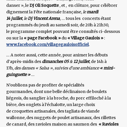
danser », le
DJ Oli Soquette
, et , en clôture, pour célébrer
dignement la Fête nationale française,
le
mardi
14 juillet
,
le
Dj Vincent Arena
, … tous les concerts étant
programmés du jeudi au samedi soir, de 20h à 21h30,
le programme complet pouvant être consultés ci-dessous
ou sur la
« page Facebook »
du
« Village Gaulois »
:
www.facebook.com/villagegauloisofficiel
.
… A noter aussi, cette année, pour animer les débuts
d’après-midis des
dimanches 05
&
12 juillet
, de 14h à
17h,
des danses « Salsa »
,
suivies d’une ambiance
« mini-
guinguette »
…
N’oublions pas de profiter de spécialités
gourmandes, dont une belle déclinaison de boulets
liégeois, du sanglier à la broche, du porc effiloché à la
bière, des onglets à l’échalotte, un large choix
de croquettes artisanales, des tagliata de viande
wallonne, des nuggets de poulet artisanaux, des rillettes
de canard, des ravioles maison au saumon des
« Ravioles