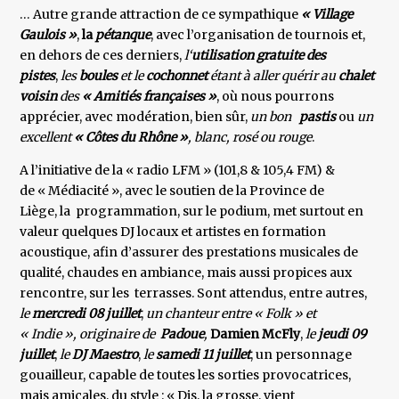
… Autre grande attraction de ce sympathique
« Village
Gaulois »
,
la
pétanque
, avec l’organisation de tournois et,
en dehors de ces derniers,
l‘
utilisation gratuite des
pistes
,
les
boules
et le
cochonnet
étant à aller quérir
au
chalet
voisin
des
« Amitiés françaises »
, où nous pourrons
apprécier, avec modération, bien sûr,
un
bon
pastis
ou
un
excellent
« Côtes du Rhône »
,
blanc, rosé ou rouge
.
A l’initiative de la « radio LFM » (101,8 & 105,4 FM) &
de « Médiacité », avec le soutien de la Province de
Liège, la programmation, sur le podium, met surtout en
valeur quelques DJ locaux et artistes en formation
acoustique, afin d’assurer des prestations musicales de
qualité, chaudes en ambiance, mais aussi propices aux
rencontre, sur les terrasses. Sont attendus, entre autres,
le
mercredi 08 juillet
,
un chanteur entre « Folk » et
« Indie », originaire de
Padoue
,
Damien McFly
,
le
jeudi 09
juillet
,
le
DJ Maestro
,
le
samedi 11 juillet
, un personnage
gouailleur, capable de toutes les sorties provocatrices,
mais amicales, du style : « Dis, la grosse, vient