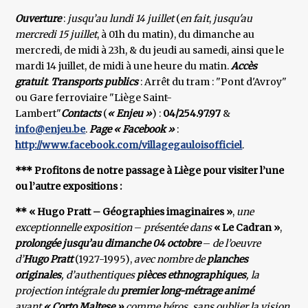
Ouverture
:
jusqu’au lundi 14 juillet
(
en fait
,
jusqu'au
mercredi 15 juillet
, à 01h du matin), du dimanche au
mercredi, de midi à 23h, & du jeudi au samedi, ainsi que le
mardi 14 juillet, de midi à une heure du matin.
Accès
gratuit
.
Transports publics
: Arrêt du tram : "Pont d'Avroy"
ou Gare ferroviaire "Liège Saint-
Lambert"
Contacts
(
« Enjeu »
) :
04/254.97.97
&
info@enjeu.be
.
Page « Facebook »
:
http://www.facebook.com/villagegauloisofficiel
.
*** Profitons de notre passage à Liège pour visiter l’une
ou l’autre expositions :
** « Hugo Pratt – Géographies imaginaires »
,
une
exceptionnelle exposition
–
présentée dans
« Le Cadran »
,
prolongée jusqu’au dimanche 04 octobre
–
de l’oeuvre
d’
Hugo Pratt
(1927-1995),
avec nombre de
planches
originales
, d’authentiques
pièces ethnographiques
, la
projection intégrale du
premier long-métrage
animé
ayant
« Corto Maltese »
comme héros, sans oublier la vision