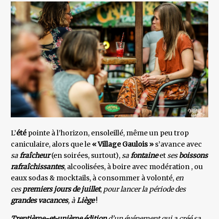
L’
été
pointe à l’horizon, ensoleillé, même un peu trop
caniculaire, alors que le
« Village Gaulois »
s’avance avec
sa
fraîcheur
(en soirées, surtout),
sa
fontaine
et
ses
boissons
rafraîchissantes
, alcoolisées, à boire avec modération , ou
eaux sodas & mocktails, à consommer à volonté,
en
ces
premiers jours de juillet
,
pour lancer la période des
grandes vacances
, à
Liège
!
Trentième-et-unième édition
d’un événement qui a créé sa