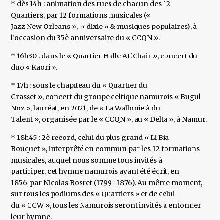
* dès 14h : animation des rues de chacun des 12
Quartiers, par 12 formations musicales («
Jazz New Orleans », « dixie » & musiques populaires), à
l’occasion du 35è anniversaire du « CCQN ».
* 16h30 : dans le « Quartier Halle AL’Chair », concert du
duo « Kaori ».
* 17h : sous le chapiteau du « Quartier du
Crasset », concert du groupe celtique namurois « Bugul
Noz », lauréat, en 2021, de « La Wallonie à du
Talent », organisée par le « CCQN », au « Delta », à Namur.
* 18h45 : 2è record, celui du plus grand « Li Bia
Bouquet », interprêté en commun par les 12 formations
musicales, auquel nous somme tous invités à
participer, cet hymne namurois ayant été écrit, en
1856, par Nicolas Bosret (1799 -1876). Au même moment,
sur tous les podiums des « Quartiers » et de celui
du « CCW », tous les Namurois seront invités à entonner
leur hymne.