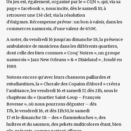
Un jeu est, également, organisé par le « CQN », qui, via sa
page « facebook », nous incite, dès le samedi 10, à
retrouver une 13è clef, via la résolution
d’énigmes. Récompense prévue : un bon à valoir, dans les
commerces namurois, d’une valeur de 650€.
A noter, du vendredi 16 jusqu’au dimanche 18, la présence
ambulatoire de musiciens dans les différents quartiers,
dont celle des bien connues « Croq’ Noires », un groupe
namurois « Jazz New Orleans » & « Dixieland » , fondé en
1989.
Notons encore qu’avec leurs chansons paillardes et
estudiantines, la « Chorale des Copains d’Abord » créera
l’ambiance, les vendredi 16 et samedi 17, dès 21h, sous le
chapiteau du « Quartier Saint-Loup – François
Bovesse », où nous pourrons déguster – dès
17h, le vendredi 16, et dès 11h30, le samedi
17 et le dimanche 18 – des « flammekuches », des
huîtres et du saumon, des pekets multicolores étant, bien