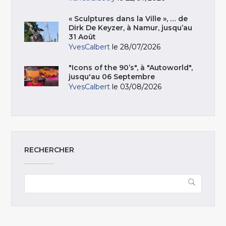
« Sculptures dans la Ville », … de
Dirk De Keyzer, à Namur, jusqu’au
31 Août
YvesCalbert
le 28/07/2026
"Icons of the 90’s", à "Autoworld",
jusqu'au 06 Septembre
YvesCalbert
le 03/08/2026
RECHERCHER