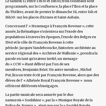
Le samedi 17, entre 13h30 et 18h30, trois rondeaux sont
programmés, sur la Confluence, la place l’Ilon et la place
du Théâtre, avant de prester le dimanche 18, entre 14h et
16h30 : sur les places d’Armes et Saint-Aubain.
Concernant l’ « Hommage à François Bovesse », cette
année, la thématique s’orientera sur l’exode des
populations à travers les époques, l’exode des Belges en
1940 et le rôle de François Bovesse à cette
période. Jacques Vandebroucke, historien-archiviste au
service régional des « Archives de Wallonie », prendra la
parole en tant qu’orateur invité, un message
du « CCW » étant délivré par l’un de ses
membres, Benjamin Briot. Un autre membre , Michel
Put, lira un texte écrit par François Bovesse, alors que des
élèves de l’ « Athénée Royal François Bovesse » nous
offriront différents témoigages.
La partie musicale sera assurée par le duo
namurois « Soulshine », par la « Musique Royale de la
Police de Namur », ainsi que par la « Société Royale