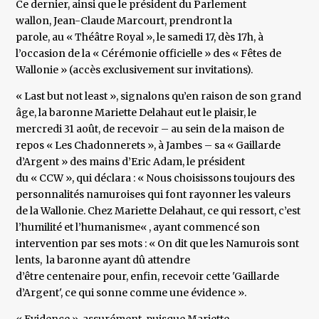
Ce dernier, ainsi que le président du Parlement
wallon, Jean-Claude Marcourt, prendront la
parole, au « Théâtre Royal », le samedi 17, dès 17h, à
l’occasion de la « Cérémonie officielle » des « Fêtes de
Wallonie » (accès exclusivement sur invitations).
« Last but not least », signalons qu’en raison de son grand
âge, la baronne Mariette Delahaut eut le plaisir, le
mercredi 31 août, de recevoir – au sein de la maison de
repos « Les Chadonnerets », à Jambes – sa « Gaillarde
d’Argent » des mains d’Eric Adam, le président
du « CCW », qui déclara : « Nous choisissons toujours des
personnalités namuroises qui font rayonner les valeurs
de la Wallonie. Chez Mariette Delahaut, ce qui ressort, c’est
l’humilité et l’humanisme« , ayant commencé son
intervention par ses mots : « On dit que les Namurois sont
lents, la baronne ayant dû attendre
d’être centenaire pour, enfin, recevoir cette 'Gaillarde
d’Argent', ce qui sonne comme une évidence ».