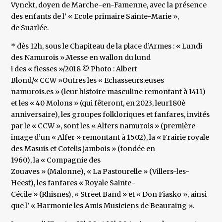
Vynckt, doyen de Marche-en-Famenne, avec la présence
des enfants de l’ « Ecole primaire Sainte-Marie »,
de Suarlée.
* dès 12h, sous le Chapiteau de la place d’Armes : « Lundi
des Namurois ».Messe en wallon du lund
i des « fiesses »/2018 © Photo : Albert
Blond/« CCW »Outres les « Echasseurs.euses
namurois.es » (leur histoire masculine remontant à 1411)
et les « 40 Molons » (qui fêteront, en 2023, leur180è
anniversaire), les groupes folkloriques et fanfares, invités
par le « CCW », sont les « Alfers namurois » (première
image d’un « Alfer » remontant à 1502), la « Frairie royale
des Masuis et Cotelis jambois » (fondée en
1960), la « Compagnie des
Zouaves » (Malonne), « La Pastourelle » (Villers-les-
Heest), les fanfares « Royale Sainte-
Cécile » (Rhisnes), « Street Band » et « Don Fiasko », ainsi
que l’ « Harmonie les Amis Musiciens de Beauraing ».