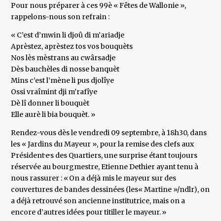
Pour nous préparer à ces 99è « Fêtes de Wallonie »,
rappelons-nous son refrain :
« C’est d’mwin li djoû di m’ariadje
Aprèstez, aprèstez tos vos bouquèts
Nos lès mèstrans au cwârsadje
Dès bauchèles di nosse banquèt
Mins c’est l’mène li pus djolîye
Ossi vraîmint dji m’rafîye
Dè lî donner li bouquèt
Elle aurè li bia bouquèt. »
Rendez-vous dès le vendredi 09 septembre, à 18h30, dans
les « Jardins du Mayeur », pour la remise des clefs aux
Président·e·s des Quartiers, une surprise étant toujours
réservée au bourgmestre, Etienne Dethier ayant tenu à
nous rassurer : « On a déjà mis le mayeur sur des
couvertures de bandes dessinées (les« Martine »/ndlr), on
a déjà retrouvé son ancienne institutrice, mais on a
encore d’autres idées pour titiller le mayeur. »