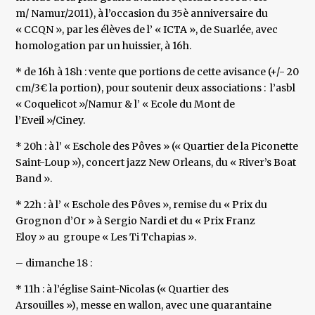
m/ Namur/2011), à l’occasion du 35è anniversaire du
« CCQN », par les élèves de l’ « ICTA », de Suarlée, avec
homologation par un huissier, à 16h.
* de 16h à 18h : vente que portions de cette avisance (+/- 20
cm/3€ la portion), pour soutenir deux associations : l’asbl
« Coquelicot »/Namur & l’ « Ecole du Mont de
l’Eveil »/Ciney.
* 20h : à l’ « Eschole des Pôves » (« Quartier de la Piconette
Saint-Loup »), concert jazz New Orleans, du « River’s Boat
Band ».
* 22h : à l’ « Eschole des Pôves », remise du « Prix du
Grognon d’Or » à Sergio Nardi et du « Prix Franz
Eloy » au groupe « Les Ti Tchapias ».
– dimanche 18 :
* 11h : à l’église Saint-Nicolas (« Quartier des
Arsouilles »), messe en wallon, avec une quarantaine