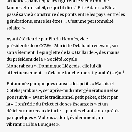
armoiries, dans lequelles figurent le Vieux Pont de
Jambes et un soleil, ce qui fit dire à Eric Adam : « Elle a
passé sa vie à construire des ponts entre les pays, entre les
générations, entre les êtres … C’est une personnalité
solaire. »
Ayant été fleurie par Floria Hennès, vice-
présidente du « CCW« , Mariette Delahaut recevant, sur
son vêtement, l’épinglette de la « Gaillarde », des mains
du président de la « Société Royale
Moncrabeau », Dominique Liégeois, elle lui dit,
affectueusement : « Cela me touche. merci ‘gamin’ (sic)« !
Entammée par queques danses des petits « Masuis et
Cotelis jambois », cet après-midi intergénérationnel se
poursuivit – avant le traditionnel petit peket, offert par
la « Confrérie du Peket et de ses Escargots » et un
délicieux morceau de tarte – par des chants interprétés
par quelques « Molons », dont, évidemment, un
vibrant « Li bia Bouquet ».