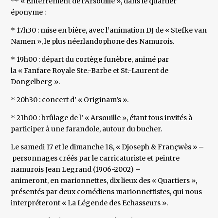
** « Enterrement de l’Arsouille », dans le quartier
éponyme :
* 17h30 : mise en bière, avec l’animation DJ de « Stefke van
Namen », le plus néerlandophone des Namurois.
* 19h00 : départ du cortège funèbre, animé par
la « Fanfare Royale Ste.-Barbe et St.-Laurent de
Dongelberg ».
* 20h30 : concert d’ « Originam’s ».
* 21h00 : brûlage de l’ « Arsouille », étant tous invités à
participer à une farandole, autour du bucher.
Le samedi 17 et le dimanche 18, « Djoseph & Françwès » –
personnages créés par le carricaturiste et peintre
namurois Jean Legrand (1906-2002) –
animeront, en marionnettes, dix lieux des « Quartiers »,
présentés par deux comédiens marionnettistes, qui nous
interpréteront « La Légende des Echasseurs ».