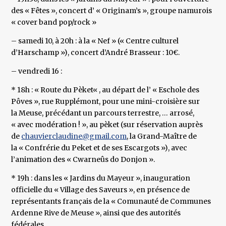
des « Fêtes », concert d’ « Originam’s », groupe namurois
« cover band pop/rock »
– samedi 10, à 20h : à la « Nef » (« Centre culturel
d’Harschamp »), concert d’André Brasseur : 10€.
– vendredi 16 :
* 18h : « Route du Pèket« , au départ de l’ « Eschole des
Pôves », rue Rupplémont, pour une mini-croisière sur
la Meuse, précédant un parcours terrestre, … arrosé,
« avec modération ! », au pèket (sur réservation auprès
de
chauvierclaudine@gmail.com
, la Grand-Maître de
la « Confrérie du Peket et de ses Escargots »), avec
l’animation des « Cwarneûs do Donjon ».
* 19h : dans les « Jardins du Mayeur », inauguration
officielle du « Village des Saveurs », en présence de
représentants français de la « Comunauté de Communes
Ardenne Rive de Meuse », ainsi que des autorités
fédérales