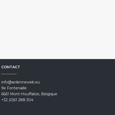
CONTACT
info@ardenneweb.eu
9e Fontenaille
6661 Mont-Houffalize, Belgique
+32 (0)61 288 304