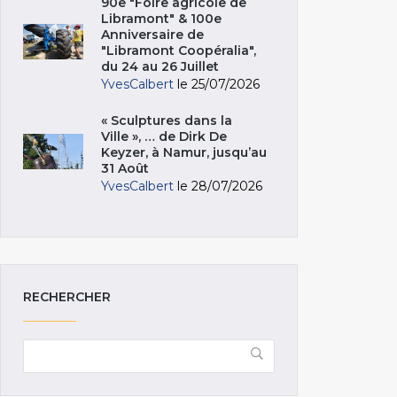
90e "Foire agricole de
Libramont" & 100e
Anniversaire de
"Libramont Coopéralia",
du 24 au 26 Juillet
YvesCalbert
le 25/07/2026
« Sculptures dans la
Ville », … de Dirk De
Keyzer, à Namur, jusqu’au
31 Août
YvesCalbert
le 28/07/2026
RECHERCHER