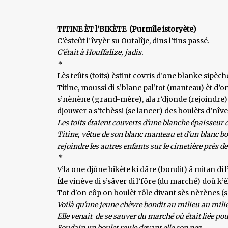
TITINE ÈT l’BIKÈTE (Purmîle istoryète)
C’èsteût l’îvyèr su Oufalîje, dins l’tins passé.
C'était à Houffalize, jadis.
*
Lès teûts (toits) èstint covris d’one blanke sipèch
Titine, moussi di s’blanc pal’tot (manteau) èt d’o
s’nènène (grand-mère), ala r’djonde (rejoindre) lè
djouwer a s’tchèssi (se lancer) des boulèts d’nîve
Les toits étaient couverts d'une blanche épaisseur 
Titine, vêtue de son blanc manteau et d'un blanc b
rejoindre les autres enfants sur le cimetière près de
*
V’la one djône bikète ki dâre (bondit) â mitan di l
Èle vinève di s’sâver di l’fôre (du marché) doû k’è
Tot d'on côp on boulèt rôle divant sès nèrènes (
Voilà qu'une jeune chèvre bondit au milieu au milieu
Elle venait de se sauver du marché où était liée pou
Soudain un boulet roule devant elle son nez.