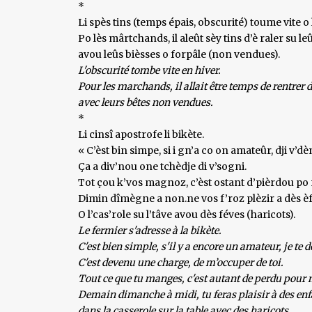
*
Li spès tins (temps épais, obscurité) toume vite o l
Po lès mârtchands, il aleût sèy tins d’è raler su le
avou leûs bièsses o forpâle (non vendues).
L'obscurité tombe vite en hiver.
Pour les marchands, il allait être temps de rentrer d
avec leurs bêtes non vendues.
*
Li cinsî apostrofe li bikète.
« C’èst bin simpe, si i gn’a co on amateûr, dji v’dè
Ça a div’nou one tchèdje di v’sogni.
Tot çou k’vos magnoz, c’èst ostant d’pièrdou po 
Dimin dîmègne a non.ne vos f’roz plèzir a dès èf
O l’cas’role su l’tâve avou dès féves (haricots).
Le fermier s'adresse à la bikète.
C'est bien simple, s'il y a encore un amateur, je te
C'est devenu une charge, de m’occuper de toi.
Tout ce que tu manges, c'est autant de perdu pour
Demain dimanche à midi, tu feras plaisir à des enf
dans la casserole sur la table avec des haricots.