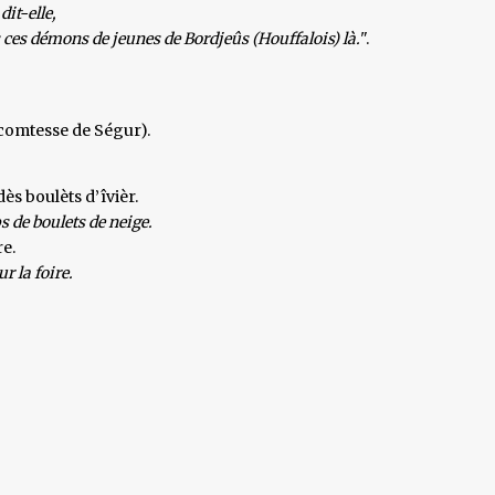
dit-elle,
us ces démons de jeunes de Bordjeûs (Houffalois) là.
".
omtesse de Ségur).
dès boulèts d’îvièr.
s de boulets de neige.
re.
r la foire.