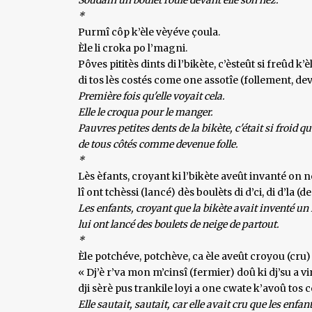
*
Purmî côp k’èle vèyéve çoula.
Èle li croka po l’magni.
Pôves pititès dints di l’bikète, c’èsteût si freûd k’
di tos lès costés come one assotîe (follement, de
Première fois qu'elle voyait cela.
Elle le croqua pour le manger.
Pauvres petites dents de la bikète, c'était si froid qu
de tous côtés comme devenue folle.
*
Lès èfants, croyant ki l’bikète aveût invanté on n
lî ont tchèssi (lancé) dès boulèts di d’ci, di d’la (de 
Les enfants, croyant que la bikète avait inventé un
lui ont lancé des boulets de neige de partout.
*
Èle potchéve, potchève, ca èle aveût croyou (cru) ki
« Dj’è r’va mon m’cinsî (fermier) doû ki dj’su a vin
dji sèrè pus trankile loyi a one cwate k’avoû tos 
Elle sautait, sautait, car elle avait cru que les enfan