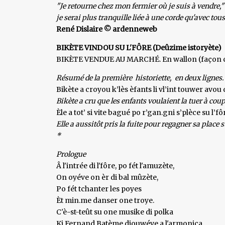
"Je retourne chez mon fermier où je suis à vendre," 
je serai plus tranquille liée à une corde qu'avec to
René Dislaire © ardenneweb
BIKÈTE VINDOU SU L'FÔRE (Deûzime istoryète)
BIKÈTE VENDUE AU MARCHÉ. En wallon (façon c
Résumé de la première historiette, en deux lignes.
Bikète a croyou k’lès èfants li vl’int touwer avou 
Bikète a cru que les enfants voulaient la tuer à coup
Èle a tot’ si vite bagué po r’gan.gni s’plèce su l’fô
Elle a aussitôt pris la fuite pour regagner sa place su
*
Prologue
Â l'intrée di l'fôre, po fét l'amuzète,
On oyéve on èr di bal mûzète,
Po fét tchanter les poyes
Èt min.me danser one troye.
C'è-st-teût su one musike di polka
Ki Fernand Batème djouwéve a l'armonica.