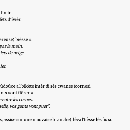
 l’min.
èts d'îvièr.
ereuse) bièsse ».
 par la main.
lets de neige.
ier.
oûdoûce a l'bikète intèr di sès cwanes (cornes).
ants vont flêrer ».
e entre les cornes.
elle, vos gants vont puer".
 assise sur une mauvaise branche), lèva l'tièsse lès ûs su