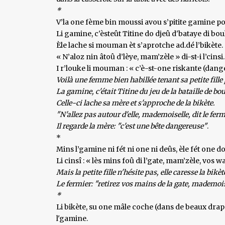
*
V’la one fème bin moussi avou s’pitite gamine po
Li gamine, c'èsteût Titine do djeû d'bataye di boul
Èle lache si mouman èt s’aprotche ad.dé l’bikète.
« N’aloz nin âtoû d’lèye, mam’zèle » di-st-i l’cinsi.
I r’louke li mouman : « c’è-st-one riskante (dang
Voilà une femme bien habillée tenant sa petite fille
La gamine, c'était Titine du jeu de la bataille de bou
Celle-ci lache sa mère et s'approche de la bikète.
"N'allez pas autour d'elle, mademoiselle, dit le ferm
Il regarde la mère: "c'est une bête dangereuse"
.
*
Mins l’gamine ni fét ni one ni deûs, èle fét one d
Li cinsî : « lès mins foû di l’gate, mam’zèle, vos w
Mais la petite fille n'hésite pas, elle caresse la bikèt
Le fermier: "retirez vos mains de la gate, mademois
*
Li bikète, su one mâle coche (dans de beaux draps,
l'gamine.