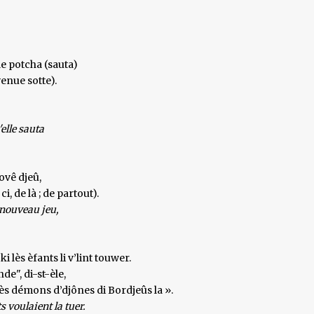
èle potcha (sauta)
venue sotte).
'elle sauta
ovê djeû,
ci, de là ; de partout).
 nouveau jeu,
 lès èfants li v’lint touwer.
de", di-st-èle,
cès démons d’djônes di Bordjeûs la ».
ts voulaient la tuer.