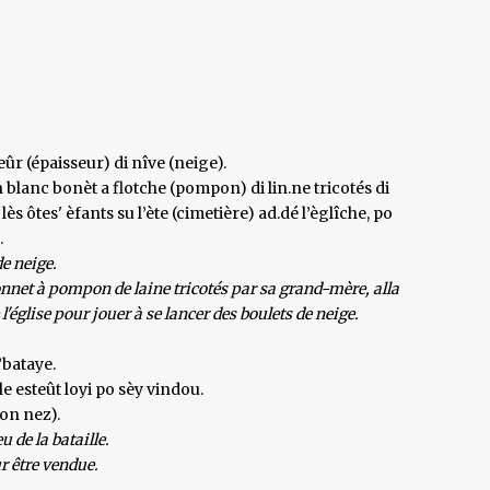
eûr (épaisseur) di nîve (neige).
n blanc bonèt a flotche (pompon) di lin.ne tricotés di
s ôtes' èfants su l’ète (cimetière) ad.dé l’èglîche, po
.
de neige.
onnet à pompon de laine tricotés par sa grand-mère, alla
 l'église pour jouer à se lancer des boulets de neige.
’bataye.
le esteût loyi po sèy vindou.
son nez).
 de la bataille.
r être vendue.