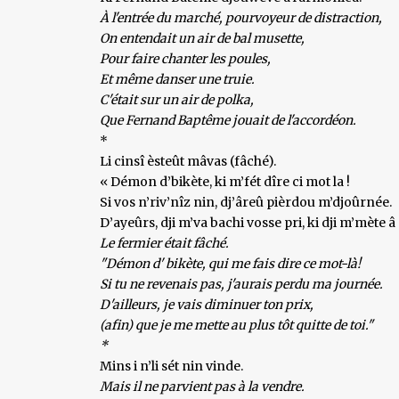
À l'entrée du marché, pourvoyeur de distraction,
On entendait un air de bal musette,
Pour faire chanter les poules,
Et même danser une truie.
C'était sur un air de polka,
Que Fernand Baptême jouait de l'accordéon.
*
Li cinsî èsteût mâvas (fâché).
« Démon d’bikète, ki m’fét dîre ci mot la !
Si vos n’riv’nîz nin, dj’âreû pièrdou m’djoûrnée.
D’ayeûrs, dji m’va bachi vosse pri, ki dji m’mète â 
Le fermier était fâché.
"Démon d' bikète, qui me fais dire ce mot-là!
Si tu ne revenais pas, j'aurais perdu ma journée.
D'ailleurs, je vais diminuer ton prix,
(afin) que je me mette au plus tôt quitte de toi."
*
Mins i n’li sét nin vinde.
Mais il ne parvient pas à la vendre.