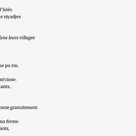
’îvièr.
ûs viyadjes
ans leurs villages
ne po rin.
m’cinse.
ants,
 donne gratuitement.
 ma ferme.
ants,