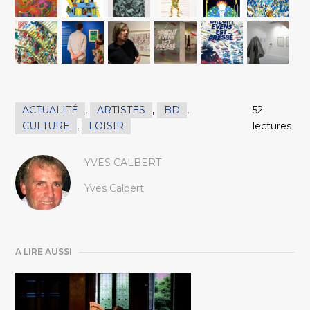
ACTUALITÉ
,
ARTISTES
,
BD
,
52
CULTURE
,
LOISIR
lectures
YVES CALBERT
Yves Calbert
A LIRE AUSSI