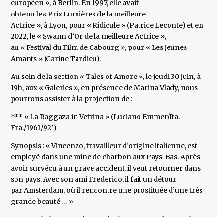
européen », à Berlin. En 1997, elle avait
obtenu le« Prix Lumières de la meilleure
Actrice », à Lyon, pour « Ridicule » (Patrice Leconte) et en
2022, le « Swann d’Or de la meilleure Actrice »,
au « Festival du Film de Cabourg », pour « Les jeunes
Amants » (Carine Tardieu).
Au sein de la section « Tales of Amore », le jeudi 30 juin, à
19h, aux « Galeries », en présence de Marina Vlady, nous
pourrons assister à la projection de :
*** « La Raggaza in Vetrina » (Luciano Emmer/Ita.–
Fra./1961/92′)
Synopsis : « Vincenzo, travailleur d’origine italienne, est
employé dans une mine de charbon aux Pays-Bas. Après
avoir survécu à un grave accident, il veut retourner dans
son pays. Avec son ami Frederico, il fait un détour
par Amsterdam, où il rencontre une prostituée d’une très
grande beauté … »