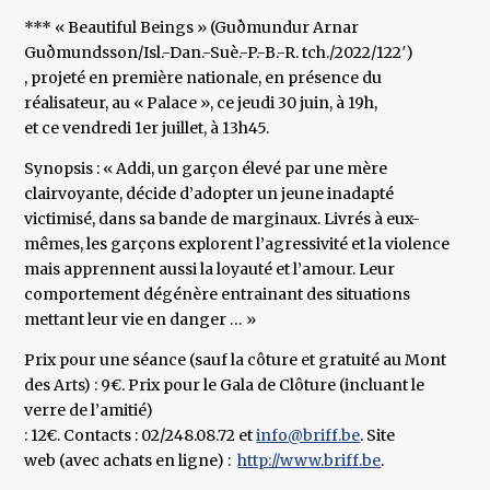
*** « Beautiful Beings » (Guðmundur Arnar
Guðmundsson/Isl.-Dan.-Suè.-P.-B.-R. tch./2022/122′)
, projeté en première nationale, en présence du
réalisateur, au « Palace », ce jeudi 30 juin, à 19h,
et ce vendredi 1er juillet, à 13h45.
Synopsis : « Addi, un garçon élevé par une mère
clairvoyante, décide d’adopter un jeune inadapté
victimisé, dans sa bande de marginaux. Livrés à eux-
mêmes, les garçons explorent l’agressivité et la violence
mais apprennent aussi la loyauté et l’amour. Leur
comportement dégénère entrainant des situations
mettant leur vie en danger … »
Prix pour une séance (sauf la côture et gratuité au Mont
des Arts) : 9€. Prix pour le Gala de Clôture (incluant le
verre de l’amitié)
: 12€. Contacts : 02/248.08.72 et
info@briff.be
. Site
web (avec achats en ligne) :
http://www.briff.be
.