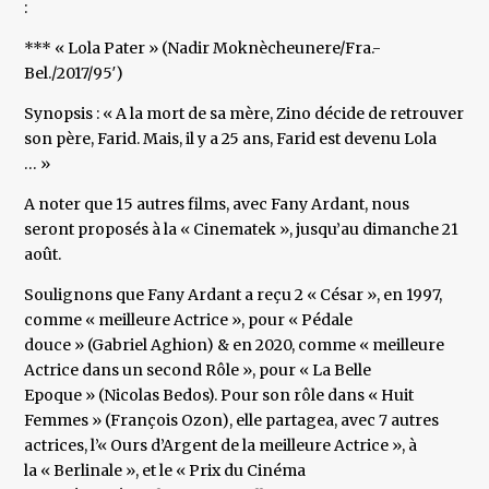
:
*** « Lola Pater » (Nadir Moknècheunere/Fra.-
Bel./2017/95′)
Synopsis : « A la mort de sa mère, Zino décide de retrouver
son père, Farid. Mais, il y a 25 ans, Farid est devenu Lola
… »
A noter que 15 autres films, avec Fany Ardant, nous
seront proposés à la « Cinematek », jusqu’au dimanche 21
août.
Soulignons que Fany Ardant a reçu 2 « César », en 1997,
comme « meilleure Actrice », pour « Pédale
douce » (Gabriel Aghion) & en 2020, comme « meilleure
Actrice dans un second Rôle », pour « La Belle
Epoque » (Nicolas Bedos). Pour son rôle dans « Huit
Femmes » (François Ozon), elle partagea, avec 7 autres
actrices, l’« Ours d’Argent de la meilleure Actrice », à
la « Berlinale », et le « Prix du Cinéma