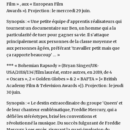
Film » , aux « European Film
Awards »). Projection : le mercredi 29 juin.
Synopsis : « Une petite équipe d’apprentis réalisateurs qui
tournent un documentaire sur Ben, un homme qui a la
particularité de tuer pour gagner sa vie. Il s’attaque
principalement aux personnes de la classe moyenne et
aux personnes âgées, préférant ‘travailler petit mais que
ça rapporte beaucoup’ … »
*** « Bohemian Rapsody » (Bryan Singer/UK-
USA/2018/134’/film lauréat, entre autres, en 2019, de 4
« Oscars », 2 « Golden Globes » & 2 « BAFTA » {« British
Academy Film & Television Awards »}). Projection : le jeudi
30 juin.
Synopsis : « Le destin extraordinaire du groupe ‘Queen’ et
de leur chanteur emblématique, Freddie Mercury, qui a
défié les stéréotypes, brisé les conventions et
révolutionné la musique. Du succès fulgurant de Freddie
Mercury à ses excès, risquant la quasi-implosion du