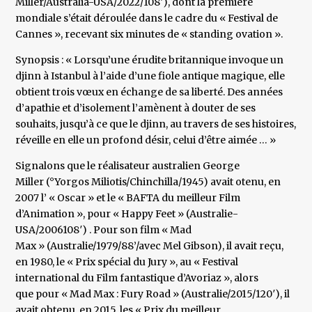
Miller/Australia-USA/2022/108′), dont la première
mondiale s’était déroulée dans le cadre du « Festival de
Cannes », recevant six minutes de « standing ovation ».
Synopsis : « Lorsqu’une érudite britannique invoque un
djinn à Istanbul à l’aide d’une fiole antique magique, elle
obtient trois vœux en échange de sa liberté. Des années
d’apathie et d’isolement l’amènent à douter de ses
souhaits, jusqu’à ce que le djinn, au travers de ses histoires,
réveille en elle un profond désir, celui d’être aimée … »
Signalons que le réalisateur australien George
Miller (°Yorgos Miliotis/Chinchilla/1945) avait otenu, en
2007 l’ « Oscar » et le « BAFTA du meilleur Film
d’Animation », pour « Happy Feet » (Australie-
USA/2006108′) . Pour son film « Mad
Max » (Australie/1979/88’/avec Mel Gibson), il avait reçu,
en 1980, le « Prix spécial du Jury », au « Festival
international du Film fantastique d’Avoriaz », alors
que pour « Mad Max : Fury Road » (Australie/2015/120′), il
avait obtenu, en 2015, les « Prix du meilleur