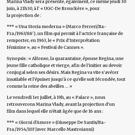
Marina Vlady sera présente, également, ce même jeudi 30
juin, à 21h30, à l’ « UGC-De Brouckère », pour
la projection de :
*** « Una Storia moderna » (Marco Ferreri/Ita.-
Fra./1963/88′), un film qui permit à l’actrice française de
remporter, en 1963, le « Prix d’Interprétation
féminine », au « Festival de Cannes ».
Synopsis : « Alfonso, la quarantaine, épouse Regina, une
jeune fille catholique et vierge, afin de l’initier au devoir
conjugal selon ses désirs. Mais Regina va vite s’avérer
insatiable et l’épuiser jusqu’à ce qu’elle soit fécondée, tout
comme la reine des abeilles … »
Le vendredi 1er juillet, à 19h, au « Palace », nous
retrouverons Marina Vlady, avant la projection d’un
film dans lequel elle n’était âgée que de 16 ans :
*** « Giorni d’Amore » (Giuseppe De Santis/Ita.-
Fra./1954/103’/avec Marcello Mastroianni)