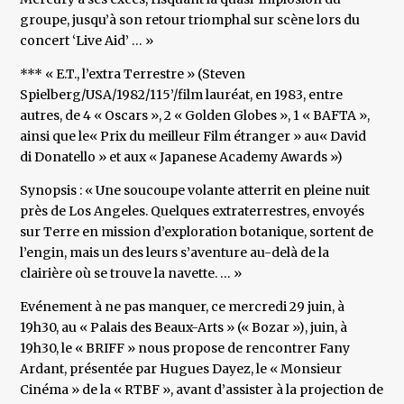
groupe, jusqu’à son retour triomphal sur scène lors du
concert ‘Live Aid’ … »
*** « E.T., l’extra Terrestre » (Steven
Spielberg/USA/1982/115’/film lauréat, en 1983, entre
autres, de 4 « Oscars », 2 « Golden Globes », 1 « BAFTA »,
ainsi que le« Prix du meilleur Film étranger » au« David
di Donatello » et aux « Japanese Academy Awards »)
Synopsis : « Une soucoupe volante atterrit en pleine nuit
près de Los Angeles. Quelques extraterrestres, envoyés
sur Terre en mission d’exploration botanique, sortent de
l’engin, mais un des leurs s’aventure au-delà de la
clairière où se trouve la navette. … »
Evénement à ne pas manquer, ce mercredi 29 juin, à
19h30, au « Palais des Beaux-Arts » (« Bozar »), juin, à
19h30, le « BRIFF » nous propose de rencontrer Fany
Ardant, présentée par Hugues Dayez, le « Monsieur
Cinéma » de la « RTBF », avant d’assister à la projection de