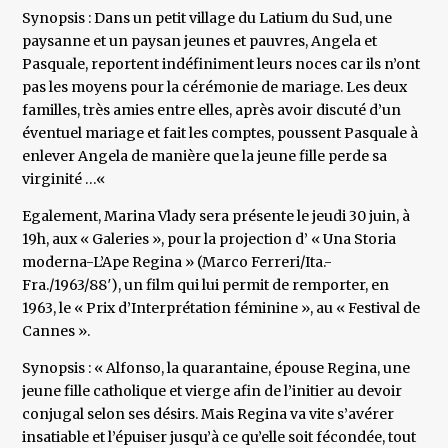
Synopsis : Dans un petit village du Latium du Sud, une
paysanne et un paysan jeunes et pauvres, Angela et
Pasquale, reportent indéfiniment leurs noces car ils n’ont
pas les moyens pour la cérémonie de mariage. Les deux
familles, très amies entre elles, après avoir discuté d’un
éventuel mariage et fait les comptes, poussent Pasquale à
enlever Angela de manière que la jeune fille perde sa
virginité …«
Egalement, Marina Vlady sera présente le jeudi 30 juin, à
19h, aux « Galeries », pour la projection d’ « Una Storia
moderna-L’Ape Regina » (Marco Ferreri/Ita.-
Fra./1963/88′), un film qui lui permit de remporter, en
1963, le « Prix d’Interprétation féminine », au « Festival de
Cannes ».
Synopsis : « Alfonso, la quarantaine, épouse Regina, une
jeune fille catholique et vierge afin de l’initier au devoir
conjugal selon ses désirs. Mais Regina va vite s’avérer
insatiable et l’épuiser jusqu’à ce qu’elle soit fécondée, tout