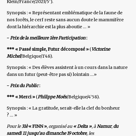
Klein/France/2023/5’).
Synopsis : « Représentant emblématique de la faune de
nos forêts, le cerf reste sans aucun doute le mammifère
dont la hiérarchie est la plus aboutie … »
-
Prix de la meilleure 1ère Participation
:
*** « Passé simple, Futur décomposé »
(
Victorine
Michel
/Belgique/1’48).
Synopsis : « Des élèves assistent à un cours dans la nature
dans un futur (peut-être pas si) lointain …»
-
Prix du Public
:
*** « Merci »
(
Philippe Moës
/Belgique/4’58).
Synopsis : « La gratitude, serait-elle la clef du bonheur
? … »
Pour le
31è
« FINN »
,
organisé au
« Delta »
,
à
Namur
,
du
samedi 11 jusqu’au dimanche 19 octobre
, les