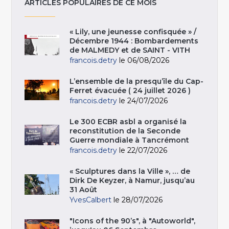
ARTICLES POPULAIRES DE CE MOIS
« Lily, une jeunesse confisquée » /
Décembre 1944 : Bombardements
de MALMEDY et de SAINT - VITH
francois.detry
le 06/08/2026
L’ensemble de la presqu’île du Cap-
Ferret évacuée ( 24 juillet 2026 )
francois.detry
le 24/07/2026
Le 300 ECBR asbl a organisé la
reconstitution de la Seconde
Guerre mondiale à Tancrémont
francois.detry
le 22/07/2026
« Sculptures dans la Ville », … de
Dirk De Keyzer, à Namur, jusqu’au
31 Août
YvesCalbert
le 28/07/2026
"Icons of the 90’s", à "Autoworld",