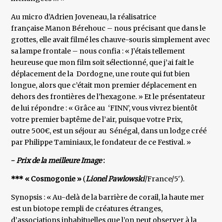
Au micro d’Adrien Joveneau, la réalisatrice
française Manon Bérehouc – nous précisant que dans le
grottes, elle avait filmé les chauve-souris simplement avec
sa lampe frontale – nous confia : « J’étais tellement
heureuse que mon film soit sélectionné, que j’ai fait le
déplacement de la Dordogne, une route qui fut bien
longue, alors que c’était mon premier déplacement en
dehors des frontières de l’hexagone. » Et le présentateur
de lui répondre : « Grâce au ‘FINN’, vous vivrez bientôt
votre premier baptême de l’air, puisque votre Prix,
outre 500€, est un séjour au Sénégal, dans un lodge créé
par Philippe Taminiaux, le fondateur de ce Festival. »
-
Prix de la meilleure Image
:
*** « Cosmogonie »
(
Lionel Pawlowski
/France/5′).
Synopsis : « Au-delà de la barrière de corail, la haute mer
est un biotope rempli de créatures étranges,
d’associations inhabituelles que l’on peut observer à la