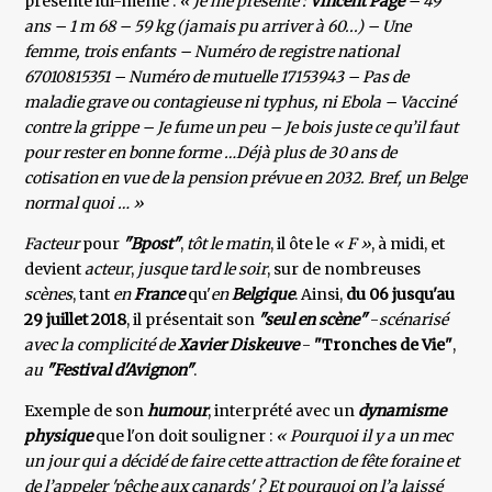
présente lui-même :
« Je me présente :
Vincent Pagé
– 49
ans – 1 m 68 – 59 kg (jamais pu arriver à 60...) – Une
femme, trois enfants – Numéro de registre national
67010815351 – Numéro de mutuelle 17153943 – Pas de
maladie grave ou contagieuse ni typhus, ni Ebola – Vacciné
contre la grippe – Je fume un peu – Je bois juste ce qu’il faut
pour rester en bonne forme …Déjà plus de 30 ans de
cotisation en vue de la pension prévue en 2032. Bref, un Belge
normal quoi … »
Facteur
pour
"Bpost"
,
tôt le matin
, il ôte le
« F »
, à midi, et
devient
acteur
,
jusque tard le soir
, sur de nombreuses
scènes
, tant
en
France
qu'
en
Belgique
. Ainsi,
du 06 jusqu'au
29 juillet 2018
, il présentait son
"seul en scène"
-
scénarisé
avec la complicité de
Xavier Diskeuve
-
"Tronches de Vie"
,
au
"Festival d'Avignon"
.
Exemple de son
humour
, interprété avec un
dynamisme
physique
que l'on doit souligner :
« Pourquoi il y a un mec
un jour qui a décidé de faire cette attraction de fête foraine et
de l’appeler 'pêche aux canards' ? Et pourquoi on l’a laissé