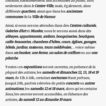
insolites
, habituellement
non accessibles au public
, non
seulement
dans le
Centre-Ville
, mais, également,
dans
différents
quartiers
, ainsi que dans les
anciennes
communes
de la
Ville de Namur
.
Ainsi, si nous serons attendus dans des
Centres culturels
,
Galeries d'Art
et
Musées
, nous le serons aussi
dans
des
abbayes
,
appartements
,
ateliers
,
bouquineries
,
boutiques
,
cafés-brasseries
,
chambres d'hôtes
,
cours
,
églises
,
garages
,
hôtels
,
jardins
,
maisons
,
tours médiévales
, ... voire même
dans
un bunker
,
une ferme
,
un salon de
coiffure
ou
sur
une
péniche
Toutes ces
expositions
seront
ouvertes
,
en présence de la
plupart des artistes
, les
samedis et dimanches 12, 13,
18 et 19
mars
, de 11h à 18h,
certaines
nocturnes
étant
prévues
,
jusquà 20h, parfois relevées de
petits
concerts
ou
autres
animations
, les
samedis 12 et 18 mars
, alors qu'
en certains
lieux
, les
oeuvres
seront
accessibles, en l'absence des
artistes
,
du samedi 12 au dimanhe 19 mars
.