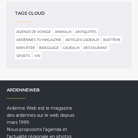
TAGS CLOUD
AGENCE DE VOYAGE
ANIMAUX
ANTIQUITÉS
ARDENNES TV-MAGAZINE
ARTICLES CADEAUX
BAPTÊME
BIEN-ÊTRE
BRICOLAGE
CADEAUX
RESTAURANT
SPORTS
VIN
ARDENNEWEB
Ardenne Web est le magazine
des ardennes sur le web depuis
mars 1999.
Nous proposons l'agenda et
l'actualité régionale en photos