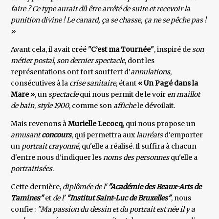
faire ? Ce type aurait dû être arrêté de suite et recevoir la
punition divine ! Le canard, ça se chasse, ça ne se pêche pas !
»
Avant cela, il avait créé
"C’est ma Tournée"
, inspiré de
son
métier postal
,
son dernier spectacle
, dont les
représentations ont fort souffert d'
annulations
,
consécutives à la
crise sanitaire
, étant
« Un Pagé dans la
Mare »
, un
spectacle
qui nous permit de le voir
en maillot
de bain
,
style 1900
, comme son
affiche
le dévoilait.
Mais revenons à
Murielle Lecocq
, qui nous propose un
amusant
concours
, qui permettra aux
lauréats
d'emporter
un
portrait crayonné
, qu'elle a réalisé. Il suffira à chacun
d'entre nous d'indiquer les
noms des personnes
qu'elle a
portraitisées
.
Cette dernière,
diplômée de l'
"Académie des Beaux-Arts de
Tamines"
et
de l'
"Institut Saint-Luc de Bruxelles"
, nous
confie :
"Ma passion du dessin et du portrait est née il y a