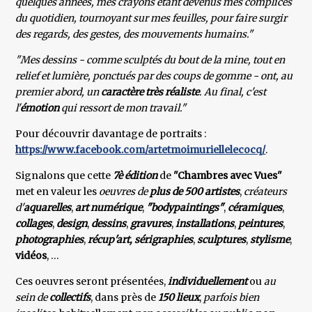
quelques années, mes crayons étant devenus mes complices
du quotidien, tournoyant sur mes feuilles, pour faire surgir
des regards, des gestes, des mouvements humains."
"Mes dessins - comme sculptés du bout de la mine, tout en
relief et lumière, ponctués par des coups de gomme - ont, au
premier abord, un
caractère très réaliste
. Au final, c'est
l'
émotion
qui ressort de mon travail."
Pour découvrir davantage de portraits :
https://www.facebook.com/artetmoimuriellelecocq/
.
Signalons que cette
7è édition
de
"Chambres avec Vues"
met en valeur les
oeuvres de
plus de 500 artistes
,
créateurs
d'
aquarelles
,
art numérique
,
"bodypaintings"
,
céramiques
,
collages
,
design
,
dessins
,
gravures
,
installations
,
peintures
,
photographies
,
récup'art,
sérigraphies
,
sculptures
,
stylisme
,
vidéos
, …
Ces oeuvres seront présentées,
individuellement
ou
au
sein de
collectifs
, dans près de
150 lieux
,
parfois bien