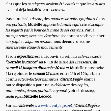
alors que les
catalogues
avaient été
édités
et que les
artistes
avaient déjà installés leurs
oeuvres
.
Passionnée du
dessin
, des
nuances de noirs graphites
, dans
ses
portraits
,
Murielle
apporte la lumière qui crée et sculpte
les regards par le bout de la mine de ses crayons
. Par la
transparence
, avec des
dessins
qui viennent se chevaucher
sur papier calque ou de soie
, nous découvrons une
intéressante étude de mouvements
.
Si son
exposition
est à découvir au sein du
café-brasserie
"Derrière le Prince"
, au N° 18 de la
rue des Brasseurs
,
du
samedi 12 jusqu'au dimanche 20 mars
,
Murielle
nous invite
à la rejoindre le
samedi 12 mars
, entre 14h et 15h, le bien
connu
acteur-facteur namurois
Vincent Pagé
y étant à
notre disposition pour nous
dédicacer
des
copies
,
numérotées
,
de son portrait crayonné
(voir ci-dessus),
réalisé par
Murielle Lecocq
.
Sur
son
site web
(
www.vincentpage.be
),
Vincent Pagé
se