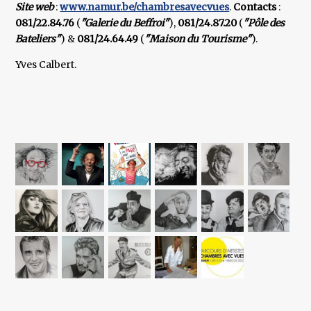
Site web
:
www.namur.be/chambresavecvues
.
Contacts
:
081/22.84.76
(
"Galerie du Beffroi"
),
081/24.87.20
(
"Pôle des
Bateliers"
) &
081/24.64.49
(
"Maison du Tourisme"
).
Yves Calbert.