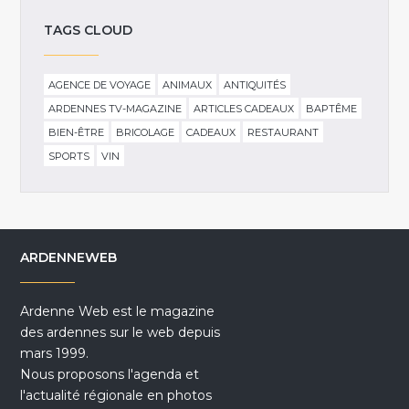
TAGS CLOUD
AGENCE DE VOYAGE
ANIMAUX
ANTIQUITÉS
ARDENNES TV-MAGAZINE
ARTICLES CADEAUX
BAPTÊME
BIEN-ÊTRE
BRICOLAGE
CADEAUX
RESTAURANT
SPORTS
VIN
ARDENNEWEB
Ardenne Web est le magazine
des ardennes sur le web depuis
mars 1999.
Nous proposons l'agenda et
l'actualité régionale en photos