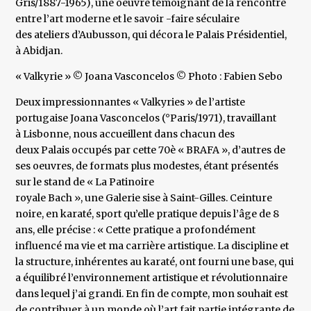
Gris/1887-1965), une oeuvre témoignant de la rencontre
entre l’art moderne et le savoir -faire séculaire
des ateliers d’Aubusson, qui décora le Palais Présidentiel,
à Abidjan.
« Valkyrie » © Joana Vasconcelos © Photo : Fabien Sebo
Deux impressionnantes « Valkyries » de l’artiste
portugaise Joana Vasconcelos (°Paris/1971), travaillant
à Lisbonne, nous accueillent dans chacun des
deux Palais occupés par cette 70è « BRAFA », d’autres de
ses oeuvres, de formats plus modestes, étant présentés
sur le stand de « La Patinoire
royale Bach », une Galerie sise à Saint-Gilles. Ceinture
noire, en karaté, sport qu’elle pratique depuis l’âge de 8
ans, elle précise : « Cette pratique a profondément
influencé ma vie et ma carrière artistique. La discipline et
la structure, inhérentes au karaté, ont fourni une base, qui
a équilibré l’environnement artistique et révolutionnaire
dans lequel j’ai grandi. En fin de compte, mon souhait est
de contribuer à un monde où l’art fait partie intégrante de