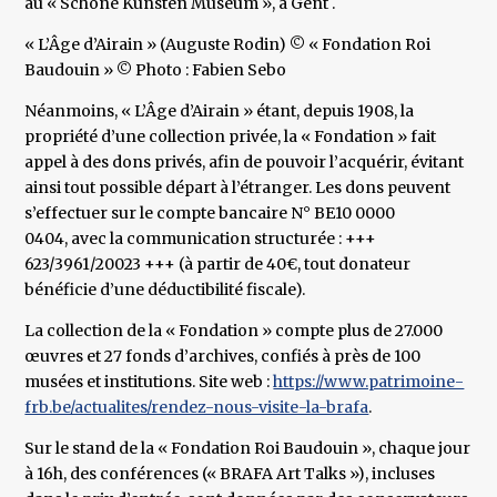
au « Schone Kunsten Museum », à Gent .
« L’Âge d’Airain » (Auguste Rodin) © « Fondation Roi
Baudouin » © Photo : Fabien Sebo
Néanmoins, « L’Âge d’Airain » étant, depuis 1908, la
propriété d’une collection privée, la « Fondation » fait
appel à des dons privés, afin de pouvoir l’acquérir, évitant
ainsi tout possible départ à l’étranger. Les dons peuvent
s’effectuer sur le compte bancaire N° BE10 0000
0404, avec la communication structurée : +++
623/3961/20023 +++ (à partir de 40€, tout donateur
bénéficie d’une déductibilité fiscale).
La collection de la « Fondation » compte plus de 27.000
œuvres et 27 fonds d’archives, confiés à près de 100
musées et institutions. Site web :
https://www.patrimoine-
frb.be/actualites/rendez-nous-visite-la-brafa
.
Sur le stand de la « Fondation Roi Baudouin », chaque jour
à 16h, des conférences (« BRAFA Art Talks »), incluses