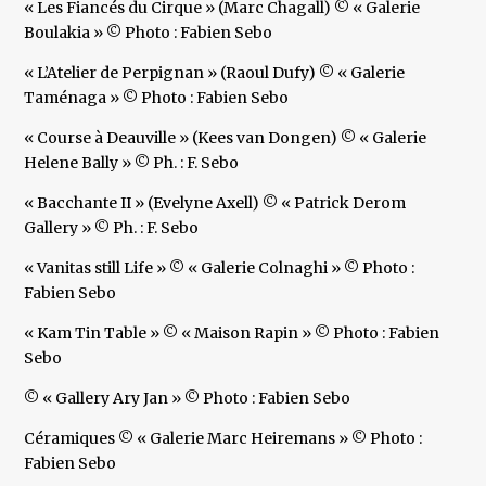
« Les Fiancés du Cirque » (Marc Chagall) © « Galerie
Boulakia » © Photo : Fabien Sebo
« L’Atelier de Perpignan » (Raoul Dufy) © « Galerie
Taménaga » © Photo : Fabien Sebo
« Course à Deauville » (Kees van Dongen) © « Galerie
Helene Bally » © Ph. : F. Sebo
« Bacchante II » (Evelyne Axell) © « Patrick Derom
Gallery » © Ph. : F. Sebo
« Vanitas still Life » © « Galerie Colnaghi » © Photo :
Fabien Sebo
« Kam Tin Table » © « Maison Rapin » © Photo : Fabien
Sebo
© « Gallery Ary Jan » © Photo : Fabien Sebo
Céramiques © « Galerie Marc Heiremans » © Photo :
Fabien Sebo