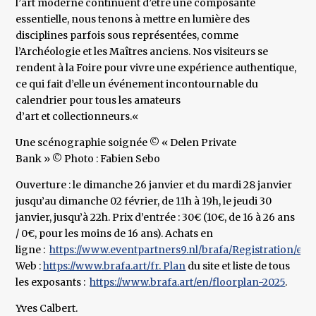
l’art moderne continuent d’être une composante
essentielle, nous tenons à mettre en lumière des
disciplines parfois sous représentées, comme
l’Archéologie et les Maîtres anciens. Nos visiteurs se
rendent à la Foire pour vivre une expérience authentique,
ce qui fait d’elle un événement incontournable du
calendrier pour tous les amateurs
d’art et collectionneurs.«
Une scénographie soignée © « Delen Private
Bank » © Photo : Fabien Sebo
Ouverture : le dimanche 26 janvier et du mardi 28 janvier
jusqu’au dimanche 02 février, de 11h à 19h, le jeudi 30
janvier, jusqu’à 22h. Prix d’entrée : 30€ (10€, de 16 à 26 ans
/ 0€, pour les moins de 16 ans). Achats en
ligne :
https://www.eventpartners9.nl/brafa/Registration/event
Web :
https://www.brafa.art/fr. Plan
du site et liste de tous
les exposants :
https://www.brafa.art/en/floorplan-2025
.
Yves Calbert.