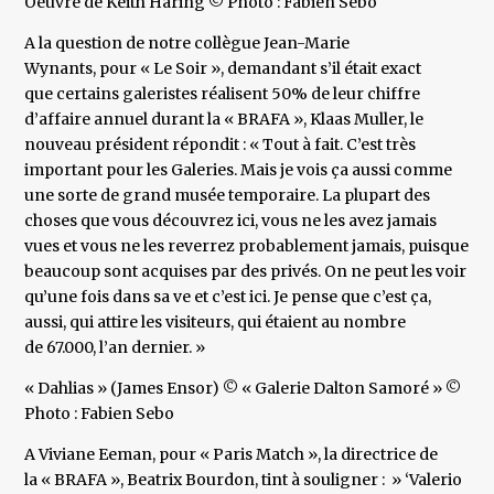
Oeuvre de Keith Haring © Photo : Fabien Sebo
A la question de notre collègue Jean-Marie
Wynants, pour « Le Soir », demandant s’il était exact
que certains galeristes réalisent 50% de leur chiffre
d’affaire annuel durant la « BRAFA », Klaas Muller, le
nouveau président répondit : « Tout à fait. C’est très
important pour les Galeries. Mais je vois ça aussi comme
une sorte de grand musée temporaire. La plupart des
choses que vous découvrez ici, vous ne les avez jamais
vues et vous ne les reverrez probablement jamais, puisque
beaucoup sont acquises par des privés. On ne peut les voir
qu’une fois dans sa ve et c’est ici. Je pense que c’est ça,
aussi, qui attire les visiteurs, qui étaient au nombre
de 67.000, l’an dernier. »
« Dahlias » (James Ensor) © « Galerie Dalton Samoré » ©
Photo : Fabien Sebo
A Viviane Eeman, pour « Paris Match », la directrice de
la « BRAFA », Beatrix Bourdon, tint à souligner : » ‘Valerio