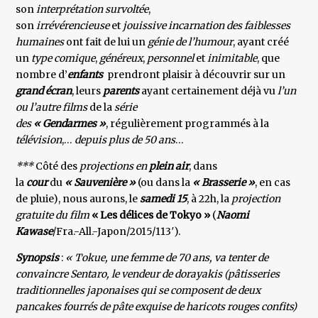
son
interprétation survoltée
,
son
irrévérencieuse
et
jouissive incarnation des faiblesses
humaines
ont fait de lui un
génie de l’humour
, ayant créé
un
type comique
,
généreux
,
personnel
et
inimitable
, que
nombre d’
enfants
prendront plaisir à découvrir sur un
grand écran
, leurs
parents
ayant certainement déjà vu
l’un
ou l’autre films
de la
série
des
« Gendarmes »
, régulièrement programmés à la
télévision
,…
depuis plus de 50 ans
…
***
Côté des
projections en
plein air
, dans
la
cour
du
« Sauvenière »
(ou dans la
« Brasserie »
, en cas
de pluie), nous aurons, le
samedi 15
, à 22h, la
projection
gratuite du film
« Les délices de Tokyo »
(
Naomi
Kawase
/Fra.-All.-Japon/2015/113′).
Synopsis
:
« Tokue, une femme de 70 ans, va tenter de
convaincre Sentaro, le vendeur de dorayakis (pâtisseries
traditionnelles japonaises qui se composent de deux
pancakes fourrés de pâte exquise de haricots rouges confits)