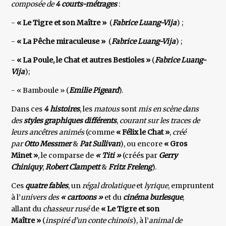
composée de
4 courts-métrages
:
-
« Le Tigre et son Maître »
(
Fabrice Luang-Vija
) ;
-
« La Pêche miraculeuse »
(
Fabrice Luang-Vija
) ;
-
« La Poule, le Chat et autres Bestioles »
(
Fabrice Luang-
Vija
);
- « Bamboule » (
Emilie Pigeard
).
Dans ces
4 histoires
, les
matous
sont
mis en scène
dans
des
styles graphiques différents
,
courant sur les traces de
leurs ancêtres animés
(comme
« Félix le Chat »
,
créé
par
Otto Messmer
&
Pat Sullivan
), ou encore
« Gros
Minet »
, le comparse de
« Titi »
(créés par
Gerry
Chiniquy
,
Robert Clampett
&
Fritz Freleng
).
Ces
quatre fables
, un
régal drolatique
et
lyrique
, empruntent
à l’
univers des
« cartoons »
et du
cinéma burlesque
,
allant du
chasseur rusé
de
« Le Tigre et son
Maître »
(
inspiré d’un conte chinois
), à l’
animal de