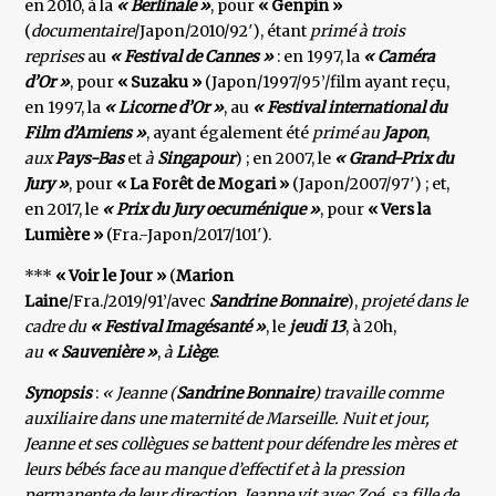
en 2010, à la
« Berlinale »
, pour
« Genpin »
(
documentaire
/Japon/2010/92′), étant
primé à trois
reprises
au
« Festival de Cannes »
: en 1997, la
« Caméra
d’Or »
, pour
« Suzaku »
(Japon/1997/95’/film ayant reçu,
en 1997, la
« Licorne d’Or »
, au
« Festival international du
Film d’Amiens »
, ayant également été
primé au
Japon
,
aux
Pays-Bas
et
à
Singapour
) ; en 2007, le
« Grand-Prix du
Jury »
, pour
« La Forêt de Mogari »
(Japon/2007/97′) ; et,
en 2017, le
« Prix du Jury oecuménique »
, pour
« Vers la
Lumière »
(Fra.-Japon/2017/101′).
***
« Voir le Jour »
(
Marion
Laine
/Fra./2019/91’/avec
Sandrine Bonnaire
),
projeté dans le
cadre du
« Festival
Imagésanté »
, le
jeudi 13
, à 20h,
au
« Sauvenière »
,
à
Liège
.
Synopsis
:
« Jeanne (
Sandrine Bonnaire
) travaille comme
auxiliaire dans une maternité de Marseille. Nuit et jour,
Jeanne et ses collègues se battent pour défendre les mères et
leurs bébés face au manque d’effectif et à la pression
permanente de leur direction. Jeanne vit avec Zoé, sa fille de