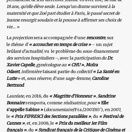
18 ans, qu’elle élève seule. Lorsqu’un drame survient à la
maternité et que Zoé part étudier à Paris, le passé secret de
Jeanne resurgit soudain et la pousse à affirmer ses choix de
vie… »
La
projection
sera accompagnée d’une
rencontre
, sur
le
thème
d’
« accoucher en temps de crise »
– un
sujet
brûlant d’actualité
, vu le problème du
sous-financement
des services hospitaliers
–, avec la
participation du
Dr.
Xavier Capelle
,
gynécologue au
« CHU »
,
Moïra
Odaert
,
infirmière
faisant partie du
collectif
« La Santé en
Lutte
» et,
sous réserve
, d’une
sage-femme
,
Caroline
Bertrand
.
Lauréate
, en 2018, du
« Magritte d’Honneur »
,
Sandrine
Bonnaire
remporta, comme
réalisatrice
,
pour
« Elle
s’appelle Sabine »
(
documentaire
/Fra./2007/85′), en 2007,
le
« Prix FIPRESCI des Sections parallèles »
, du
« Festival de
Cannes »
, et, en 2008, le
« Prix du meilleur 1er Film
français »
, du
« Syndicat français de la Critique de Cinéma et