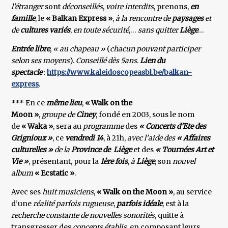
l’étranger
sont
déconseillés
,
voire interdits
, prenons,
en
famille
, le
« Balkan Express »
,
à la rencontre de
paysages
et
de
cultures variés
,
en toute sécurité
,…
sans quitter
Liège
…
Entrée libre
,
« au chapeau »
(
chacun pouvant participer
selon ses moyens
).
Conseillé dès 5ans
.
Lien du
spectacle
:
https://www.kaleidoscopeasbl.be/balkan-
express
.
*** En ce
même lieu
,
« Walk on the
Moon »
,
groupe de
Ciney
, fondé en 2003, sous le nom
de
« Waka »
, sera au
programme
des
« Concerts d’Ete des
Grignioux »
, ce
vendredi 14
, à 21h,
avec l’aide des
« Affaires
culturelles »
de la
Province de Liège
et des
« Tournées Art et
Vie »
, présentant, pour la
1ère fois
,
à
Liège
, son
nouvel
album
« Ecstatic »
.
Avec ses
huit musiciens
,
« Walk on the Moon »
, au service
d’une
réalité parfois rugueuse
,
parfois idéale
, est à la
recherche constante de nouvelles sonorités
, quitte à
transgresser des
concepts établis
, en composant leurs