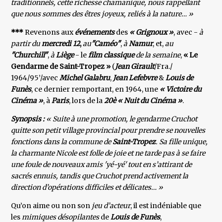
traditionnels, cette richesse chamanique, nous rappellant
que nous sommes des êtres joyeux, reliés à la nature… »
***
Revenons aux
événements
des
« Grignoux »
, avec -
à
partir du
mercredi 12
,
au
"Caméo"
,
à
Namur
, et,
au
"Churchill"
,
à
Liège
- le
film classique
de la semaine
,
« Le
Gendarme de Saint-Tropez »
(
Jean Girault
/Fra./
1964/95’/avec
Michel Galabru
,
Jean Lefebvre
&
Louis de
Funès
, ce dernier remportant, en 1964, une
« Victoire du
Cinéma »
, à
Paris
, lors de la
20è « Nuit du Cinéma »
.
Synopsis :
« Suite à une promotion, le gendarme Cruchot
quitte son petit village provincial pour prendre se nouvelles
fonctions dans la commune de
Saint-Tropez
. Sa fille unique,
la charmante Nicole est folle de joie et ne tarde pas à se faire
une foule de nouveaux amis 'yé-yé' tout en s’attirant de
sacrés ennuis, tandis que Cruchot prend activement la
direction d’opérations difficiles et délicates… »
Qu’on aime ou non son
jeu d’acteur
, il est indéniable que
les
mimiques désopilantes
de
Louis de Funès
,