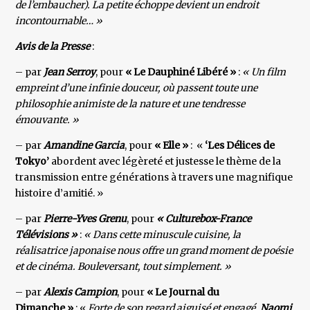
de l’embaucher). La petite échoppe devient un endroit
incontournable… »
Avis de la Presse
:
– par
Jean Serroy
, pour
« Le Dauphiné Libéré »
:
« Un film
empreint d’une infinie douceur, où passent toute une
philosophie animiste de la nature et une tendresse
émouvante. »
– par
Amandine Garcia
, pour
« Elle »
: «
‘Les Délices de
Tokyo’
abordent avec légèreté et justesse le thème de la
transmission entre générations à travers une magnifique
histoire d’amitié. »
– par
Pierre-Yves Grenu
, pour
« Culturebox-France
Télévisions »
:
« Dans cette minuscule cuisine, la
réalisatrice japonaise nous offre un grand moment de poésie
et de cinéma. Bouleversant, tout simplement. »
– par
Alexis Campion
, pour
« Le Journal du
Dimanche »
: «
Forte de son regard aiguisé et engagé,
Naomi