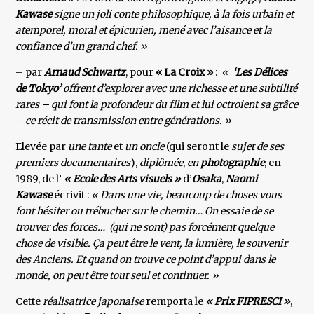
Kawase
signe un joli conte philosophique, à la fois urbain et
atemporel, moral et épicurien, mené avec l’aisance et la
confiance d’un grand chef. »
– par
Arnaud Schwartz
, pour
« La Croix »
:
«
‘Les Délices
de Tokyo’
offrent d’explorer avec une richesse et une subtilité
rares – qui font la profondeur du film et lui octroient sa grâce
– ce récit de transmission entre générations. »
Elevée par
une tante
et
un oncle
(qui seront le
sujet de ses
premiers documentaires
),
diplômée
,
en
photographie
, en
1989, de l’
« Ecole des Arts visuels »
d’
Osaka
,
Naomi
Kawase
écrivit :
« Dans une vie, beaucoup de choses vous
font hésiter ou trébucher sur le chemin… On essaie de se
trouver des forces… (qui ne sont) pas forcément quelque
chose de visible. Ça peut être le vent, la lumière, le souvenir
des Anciens. Et quand on trouve ce point d’appui dans le
monde, on peut être tout seul et continuer. »
Cette
réalisatrice japonaise
remporta le
« Prix FIPRESCI »
,