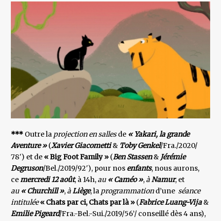
***
Outre la
projection en salles
de
« Yakari, la grande
Aventure »
(
Xavier Giacometti
&
Toby Genkel
/Fra./2020/
78′) et de
« Big Foot Family »
(
Ben Stassen
&
Jérémie
Degruson
/Bel./2019/92′), pour nos
enfants
, nous aurons,
ce
mercredi 12 août
, à 14h,
au
« Caméo »
,
à
Namur
, et
au
« Churchill »
,
à
Liège
, la
programmation
d’une
séance
intitulée
« Chats par ci, Chats par là »
(
Fabrice Luang-Vija
&
Emilie Pigeard
/Fra.-Bel.-Sui./2019/56’/ conseillé dès 4 ans),