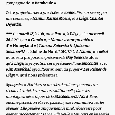
compagnie
de
« Bamboule »
.
Cette
projection
sera
précédée
de
contes
dits, sur scène, par
une conteuse
,
à
Namur
,
Karine Moens
, et
à
Liège
,
Chantal
Dejardin
.
***
Ce
mardi 18
, à 20h,
au
« Parc »
, à
Liège
, et le
mercredi
26
, à 20h,
au
« Caméo »
,
à
Namur
,
avant-premières
d’
« Honeyland »
(
Tamara Kotevska
&
Ljubomir
Stefanov
/Macédoine du Nord/2019/85′).
A Namur
, un
débat
nous sera proposé,
en présence de
Guy Seressia
, alors
qu’
à
Liège
, la
projection
sera
précédée d’une
rencontre
avec
Kim Maréchal
,
apiculteur
au sein du
projet
« Les Reines de
Liège »
, qu’il nous présentera.
Synopsis
:
« Hatidze est une des dernières personnes à
récolter le miel de manière traditionnelle, dans les
montagnes désertiques de la
Macédoine du Nord
. Sans
aucune protection et avec passion, elle communie avec les
abeilles. Elle prélève uniquement le miel nécessaire pour
gagner modestement sa vie. Elle veille à toujours en laisser la