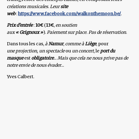
créations musicales
.
Leur
site
web
:
https://www.facebook.com/walkonthemoon.be/
.
Prix d’entrée
:
10€
(
13€
,
en soutien
aux
« Grignoux »
).
Paiement sur place. Pas de réservation
.
Dans tous les cas,
à
Namur
,
comme à
Liège
, pour
une projection, un spectacle
ou
un concert
, le
port du
masque
est
obligatoire
...
Mais que cela ne nous prive pas de
notre envie de nous évader
...
Yves Calbert.