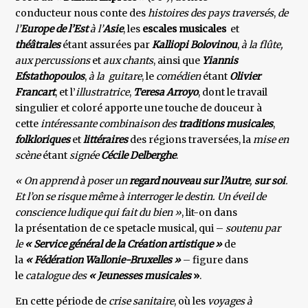
conducteur nous conte des
histoires des pays traversés
,
de
l’
Europe de l’Est
à l’
Asie
, les
escales musicales
et
théâtrales
étant assurées par
Kalliopi Bolovinou
,
à la flûte,
aux percussions
et
aux chants
, ainsi que
Yiannis
Efstathopoulos
,
à la guitare
, le
comédien
étant
Olivier
Francart
, et l’
illustratrice
,
Teresa Arroyo
, dont le travail
singulier et coloré apporte une touche de douceur à
cette
intéressante combinaison des
traditions musicales
,
folkloriques
et
littéraires
des régions traversées, la
mise en
scène
étant
signée
Cécile Delberghe
.
« On apprend à poser un
regard nouveau sur l’Autre
,
sur soi
.
Et l’on se risque même à interroger le destin. Un éveil de
conscience ludique qui fait du bien »
, lit-on dans
la présentation de ce spetacle musical, qui –
soutenu par
le
« Service général de la Création artistique »
de
la
« Fédération Wallonie-Bruxelles »
– figure dans
le
catalogue des
« Jeunesses musicales
»
.
En cette période de
crise sanitaire
, où les
voyages à