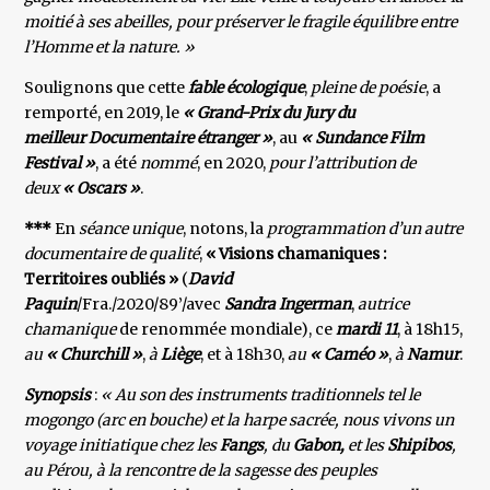
moitié à ses abeilles, pour préserver le fragile équilibre entre
l’Homme et la nature. »
Soulignons que cette
fable écologique
,
pleine de poésie
, a
remporté, en 2019, le
« Grand-Prix du Jury du
meilleur Documentaire étranger »
, au
« Sundance Film
Festival »
, a été
nommé
, en 2020,
pour l’attribution de
deux
« Oscars »
.
***
En
séance unique
, notons, la
programmation d’un autre
documentaire de qualité
,
« Visions chamaniques :
Territoires oubliés »
(
David
Paquin
/Fra./2020/89’/avec
Sandra Ingerman
,
autrice
chamanique
de renommée mondiale), ce
mardi 11
, à 18h15,
au
« Churchill »
,
à
Liège
, et à 18h30,
au
« Caméo »
,
à
Namur
.
Synopsis
:
« Au son des instruments traditionnels tel le
mogongo (arc en bouche) et la harpe sacrée, nous vivons un
voyage initiatique chez les
Fangs
, du
Gabon,
et les
Shipibos
,
au Pérou, à la rencontre de la sagesse des peuples