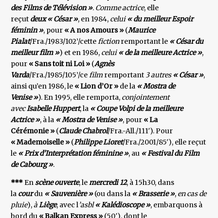
des Films de Télévision »
.
Comme actrice
, elle
reçut
deux « César »
, en 1984,
celui
« du meilleur Espoir
féminin »
, pour
« A nos Amours »
(
Maurice
Pialat
/Fra./1983/102’/cette
fiction
remportant le
« César du
meilleur film »
) et en 1986,
celui
« de la meilleure Actrice »
,
pour
« Sans toit ni Loi »
(
Agnès
Varda
/Fra./1985/105’/ce
film
remportant
3 autres
« César »
,
ainsi qu’en 1986, le
« Lion d’Or »
de la
« Mostra de
Venise »
). En 1995, elle remporta,
conjointement
avec
Isabelle Huppert
, la
« Coupe Volpi de la meilleure
Actrice »
, à la
« Mostra de Venise »
, pour
« La
Cérémonie »
(
Claude Chabrol
/Fra.-All./111′). Pour
« Mademoiselle »
(
Philippe Lioret
/Fra./2001/85′), elle reçut
le
« Prix d’Interprétation féminine »
, au
« Festival du Film
de Cabourg »
.
***
En
scène ouverte
, le
mercredi 12
, à 15h30, dans
la
cour
du
« Sauvenière »
(ou dans la
« Brasserie »
,
en cas de
pluie
),
à
Liège
, avec l
’asbl
« Kalédioscope »
, embarquons à
bord du
« Balkan Express »
(50′), dont le