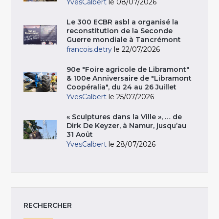
YvesCalbert
le 08/07/2026
Le 300 ECBR asbl a organisé la
reconstitution de la Seconde
Guerre mondiale à Tancrémont
francois.detry
le 22/07/2026
90e "Foire agricole de Libramont"
& 100e Anniversaire de "Libramont
Coopéralia", du 24 au 26 Juillet
YvesCalbert
le 25/07/2026
« Sculptures dans la Ville », … de
Dirk De Keyzer, à Namur, jusqu’au
31 Août
YvesCalbert
le 28/07/2026
RECHERCHER