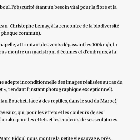
boul, l’obscurité étant un besoin vital pour la flore et la
Jean-Christophe Lemay, à la rencontre de la biodiversité
 au phoque commun).
hapelle, affrontant des vents dépassant les 100km/h, la
, nous montre un maelstrom d’écumes et d‘embruns, à la
e adepte inconditionnelle des images réalisées au ras du
jet », rendant l’instant photographique exceptionnel).
an Bouchet, face à des reptiles, dans le sud du Maroc).
eaux, qui, pour les effets et les couleurs de ses
du raku pour les effets et les couleurs de ses sculptures
/Marc Bidoul nous montre la petite vie sauvage, près