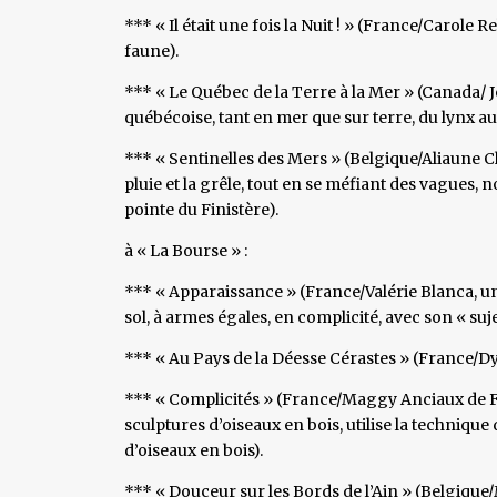
*** « Il était une fois la Nuit ! » (France/Carole Re
faune).
*** « Le Québec de la Terre à la Mer » (Canada/ 
québécoise, tant en mer que sur terre, du lynx
*** « Sentinelles des Mers » (Belgique/Aliaune C
pluie et la grêle, tout en se méfiant des vagues
pointe du Finistère).
à « La Bourse » :
*** « Apparaissance » (France/Valérie Blanca, un
sol, à armes égales, en complicité, avec son « su
*** « Au Pays de la Déesse Cérastes » (France/Dyl
*** « Complicités » (France/Maggy Anciaux de Fav
sculptures d’oiseaux en bois, utilise la technique 
d’oiseaux en bois).
*** « Douceur sur les Bords de l’Ain » (Belgique