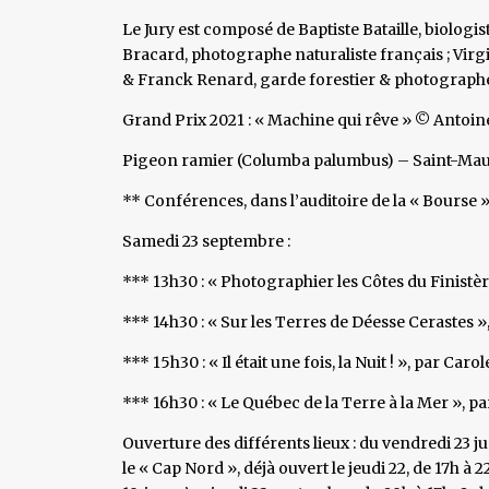
Le Jury est composé de Baptiste Bataille, biolog
Bracard, photographe naturaliste français ; Virg
& Franck Renard, garde forestier & photographe 
Grand Prix 2021 : « Machine qui rêve » © Antoin
Pigeon ramier (Columba palumbus) – Saint-Mau
** Conférences, dans l’auditoire de la « Bourse »
Samedi 23 septembre :
*** 13h30 : « Photographier les Côtes du Finistè
*** 14h30 : « Sur les Terres de Déesse Cerastes 
*** 15h30 : « Il était une fois, la Nuit ! », par Caro
*** 16h30 : « Le Québec de la Terre à la Mer », 
Ouverture des différents lieux : du vendredi 23 
le « Cap Nord », déjà ouvert le jeudi 22, de 17h à 2