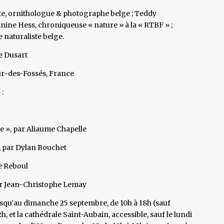
iste, ornithologue & photographe belge ; Teddy
inine Hess, chroniqueuse « nature » à la « RTBF » ;
naturaliste belge.
e Dusart
r-des-Fossés, France
 :
re », par Aliaume Chapelle
», par Dylan Bouchet
le Reboul
par Jean-Christophe Lemay
jusqu’au dimanche 25 septembre, de 10h à 18h (sauf
2h, et la cathédrale Saint-Aubain, accessible, sauf le lundi