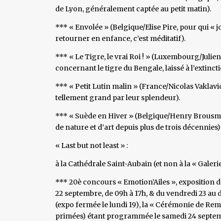
de Lyon, généralement captée au petit matin).
*** « Envolée » (Belgique/Elise Pire, pour qui « jo
retourner en enfance, c’est méditatif).
*** « Le Tigre, le vrai Roi ! » (Luxembourg/Jul
concernant le tigre du Bengale, laissé à l’extinct
*** « Petit Lutin malin » (France/Nicolas Vaklavic,
tellement grand par leur splendeur).
*** « Suède en Hiver » (Belgique/Henry Brousm
de nature et d’art depuis plus de trois décennies)
« Last but not least » :
à la Cathédrale Saint-Aubain (et non à la « Galer
*** 20è concours « Emotion’Ailes », exposition d
22 septembre, de 09h à 17h, & du vendredi 23 au d
(expo fermée le lundi 19), la « Cérémonie de Rem
primées) étant programmée le samedi 24 septembr