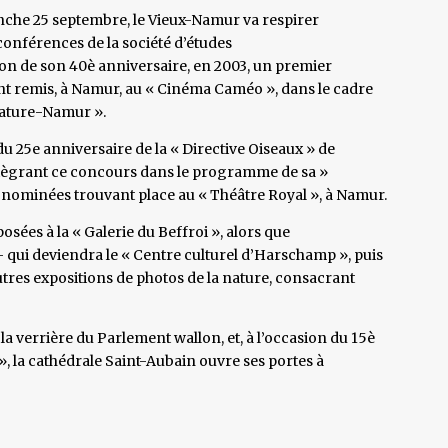
anche 25 septembre, le Vieux-Namur va respirer
conférences de la société d’études
sion de son 40è anniversaire, en 2003, un premier
ent remis, à Namur, au « Cinéma Caméo », dans le cadre
 Nature-Namur ».
u 25e anniversaire de la « Directive Oiseaux » de
tègrant ce concours dans le programme de sa »
s nominées trouvant place au « Théâtre Royal », à Namur.
osées à la « Galerie du Beffroi », alors que
qui deviendra le « Centre culturel d’Harschamp », puis
’autres expositions de photos de la nature, consacrant
a verrière du Parlement wallon, et, à l’occasion du 15è
», la cathédrale Saint-Aubain ouvre ses portes à