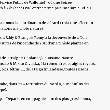
Service Public de Wallonie}), où une Soirée
 à 22h (accès via l’entrée principale, sise sur le Bd. du
 », sous la coordination de Gérard Frola, une sélection
mations à la photo nature).
ue/Eddy & François Remy, à la découverte de « Noir
suites de l’incendie de 2011 d’une pinède plantée en
t de la Taïga » (Finlande/« Kuusamo Nature
salo & Mikko Oivukka, à la rencontre des aigles royaux,
ics, tétras, …, de la taïga finlandaise, toutes saisons
mbe, dans les « territoires du Nord », aux confins des
pe).
ue Deparis, en compagnie d’un des plus gros hiboux,