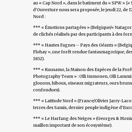
au « Cap Nord », dans le batiment du « SPW » {« 
d’Ouverture nous sera proposée, le jeudi 22, de 17h
Nord :
*** « Émotions partagées » (Belgique/« Natagora
de clichés réalisés par des participants à des for
*** « Hautes Fagnes – Pays des Géants » (Belgiq
Flohay », une forêt rendue fantasmagorique, des 
1852).
*** « Kuusamo, la Maison des Espèces de la Forê
Photography Team » : Olli Immonen, Olli Lammin
glouons, hiboux, oiseaux migrateurs, ours bruns, p
confondues).
*** « Latitude Nord » (France/Olivier Jarry-Laco
terres des Samis, dernier peuple indigène d’Euro
*** « Le Harfang des Neiges » (Georges & Moniq
maillon important de son écosystème).