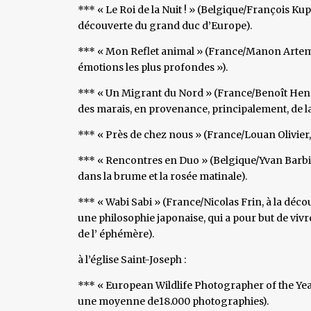
*** « Le Roi de la Nuit ! » (Belgique/François K
découverte du grand duc d’Europe).
*** « Mon Reflet animal » (France/Manon Artem, q
émotions les plus profondes »).
*** « Un Migrant du Nord » (France/Benoît Henr
des marais, en provenance, principalement, de l
*** « Près de chez nous » (France/Louan Olivier, 
*** « Rencontres en Duo » (Belgique/Yvan Barbier 
dans la brume et la rosée matinale).
*** « Wabi Sabi » (France/Nicolas Frin, à la dé
une philosophie japonaise, qui a pour but de vivr
de l’ éphémère).
à l’église Saint-Joseph :
*** « European Wildlife Photographer of the Ye
une moyenne de18.000 photographies).