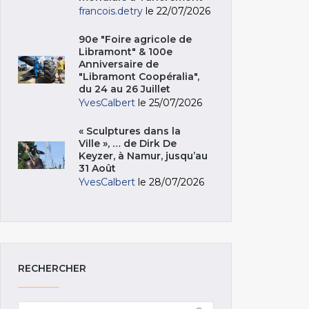
francois.detry
le 22/07/2026
90e "Foire agricole de
Libramont" & 100e
Anniversaire de
"Libramont Coopéralia",
du 24 au 26 Juillet
YvesCalbert
le 25/07/2026
« Sculptures dans la
Ville », … de Dirk De
Keyzer, à Namur, jusqu’au
31 Août
YvesCalbert
le 28/07/2026
RECHERCHER