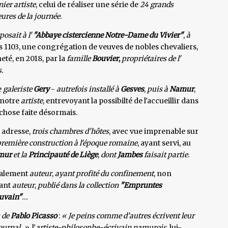
rnier artiste
, celui de réaliser une série de
24 grands
eures de la journée
.
posait à l'
"Abbaye cistercienne Notre-Dame du Vivier"
,
à
 dès 1103, une congrégation de veuves de nobles chevaliers,
eté, en 2018, par la
famille
Bouvier
,
propriétaires de l'
.
le
galeriste
Gery
-
autrefois installé à
Gesves
,
puis
à
Namur
,
 notre
artiste
, entrevoyant la possibilté de l'accueillir dans
 chose faite désormais.
e adresse,
trois chambres d'hôtes
, avec vue imprenable sur
remière construction à l'époque romaine
, ayant servi, au
amur
et la
Principauté de Liège
,
dont
Jambes
faisait partie
.
galement
auteur
,
ayant profité du confinement
, non
tant
auteur
,
publié dans la collection
"Empruntes
ouvain"
...
 de
Pablo Picasso
:
« Je peins comme d’autres écrivent leur
ournal. »
, l'
artiste-philosophe-écrivain namurois
, lui-