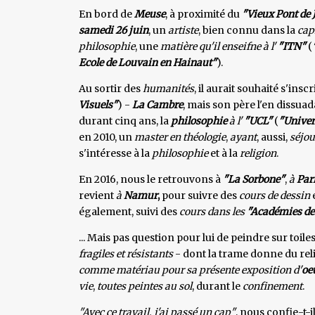
En bord de
Meuse
, à proximité du
"Vieux Pont de
samedi 26 juin
, un
artiste
, bien connu dans la
cap
philosophie
, une
matière qu'il enseifne à l'
"ITN"
(
Ecole de Louvain en Hainaut"
).
Au sortir des
humanités
, il aurait souhaité s'inscri
Visuels"
) -
La Cambre
, mais son père l'en dissuad
durant cinq ans, la
philosophie
à l'
"UCL"
(
"Univer
en 2010, un
master en théologie
,
ayant
, aussi,
séjou
s'intéresse à la
philosophie
et à la
religion
.
En 2016, nous le retrouvons à
"La Sorbone"
,
à
Par
revient
à
Namur
,
pour suivre des
cours de dessin
également, suivi des
cours dans les
"Académies de
... Mais pas question pour lui de peindre sur toile
fragiles et résistants
- dont la trame donne du relief 
comme matériau pour sa présente exposition d'
oe
vie
,
toutes peintes au sol
, durant le
confinement
.
"Avec ce travail, j'ai passé un cap"
, nous confie-t-il