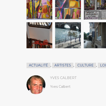
ACTUALITÉ
,
ARTISTES
,
CULTURE
,
LO
YVES CALBERT
Yves Calbert