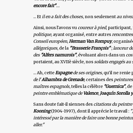
encore fait"
...
... Et
il en a fait des choses
, non seulement
au nive
Ainsi, nous l'avons vu
coureur à pied
, participan
politique
, ayant organisé, entre autres
rencontres
Conseil européen
,
Herman Van Rompuy
, organisé
allégoriques
, de la
"Brasserie François"
;
lanceur d
des
"Alfers
namurois"
, évoluant alors dans un
cos
portaient, au XVIIè siècle, nos
soldats engagés au s
... Ah, cette
Espagne
de ses origines
, qu'il ne renie 
de l'
Alhambra de Grenade
, certaines des
peintures
maîtres espagnols
, telles la célèbre
"Guernica"
, de
peintre emblématique de
Valence
,
Joaquín Sorolla 
Sans doute fait-il siennes des
citations du peintr
Kooning
(1904-1997), dont il apprécie le travail :
"
intéressé par la manière de faire une bonne peintur
aller."