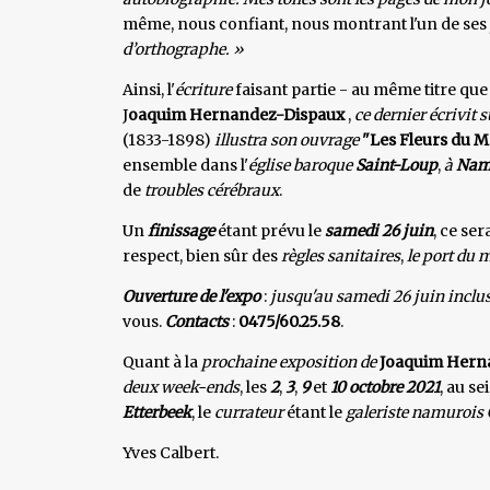
même, nous confiant, nous montrant l'un de ses
d’orthographe. »
Ainsi, l'
écriture
faisant partie - au même titre que
J
oaquim Hernandez-Dispaux
,
ce dernier écrivit 
(1833-1898)
illustra son ouvrage
"Les Fleurs du M
ensemble dans l'
église baroque
Saint-Loup
,
à
Nam
de
troubles cérébraux
.
Un
finissage
étant prévu le
samedi 26 juin
, ce se
respect, bien sûr des
règles sanitaires
,
le port du 
Ouverture de l'expo
:
jusqu'au samedi 26 juin inclu
vous.
Contacts
:
0475/60.25.58
.
Quant à la
prochaine exposition de
Joaquim Hern
deux week-ends
, les
2
,
3
,
9
et
10 octobre 2021
, au sei
Etterbeek
, le
currateur
étant le
galeriste namurois
Yves Calbert.