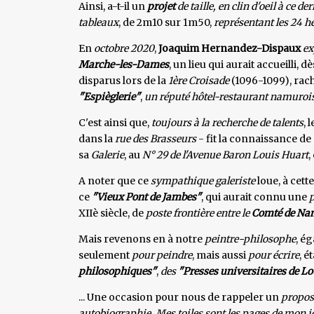
Ainsi, a-t-il un
projet
de taille, en clin d'oeil à ce de
tableaux
, de 2m10 sur 1m50,
représentant les 24 h
En
octobre 2020
,
Joaquim Hernandez-Dispaux
ex
Marche-les-Dames
, un lieu qui aurait accueilli,
disparus lors de la
1ère Croisade
(1096-1099), rach
"Espièglerie"
,
un réputé hôtel-restaurant namurois
C'est ainsi que,
toujours à la recherche de talents
, 
dans la
rue des Brasseurs
- fit la connaissance de
sa
Galerie
, au
N° 29 de l'Avenue Baron Louis Huart
,
A noter que ce
sympathique galeriste
loue, à cett
ce
"Vieux Pont de Jambes"
, qui aurait connu une
p
XIIè siècle, de
poste frontière entre le
Comté de N
Mais revenons en à notre
peintre-philosophe
, é
seulement
pour
peindre
, mais aussi
pour écrire
, é
philosophiques"
,
des
"Presses universitaires de L
... Une occasion pour nous de rappeler un
propos
autobiographie. Mes toiles sont les pages de mon j