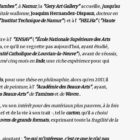
 Jambes"
,
à
Namur
, la
"Gery Art Gallery"
accueille,
jusqu'au
itale wallonne
,
Joaquim Hernandez-Dispaux
,
docteur en
"Institut Technique de Namur"
) et à l'
"HELHa"
(
"Haute
re à l'
"ENSAV"
(
"École Nationale Supérieure des Arts
a, ce qu'il ne regrette pas aujourd'hui, ayant étudié,
sité Catholique de Louvian-la-Neuve"
), avant de réussir,
rné cinq mois en
Inde
, une
riche expérience
pour qui
is
, pour une
thèse en philosophie
, alors qu'en 2017, il
et
de peinture
, à l'
"Académie des Beaux-Arts"
, ayant,
s Beaux-Arts"
de
Tamines
et
de
Wavre
...
s, vu son
intérêt pour des matériaux plus pauvres
,
à la fois
et de la vie à son trait -, tel le
carton
, qu'il a
choisi
uvres de grands formats
, exprimant toute la
fragilité de la
, ajoutant :
"ce qui m'intéresse, c'est ce que je n'ai pas