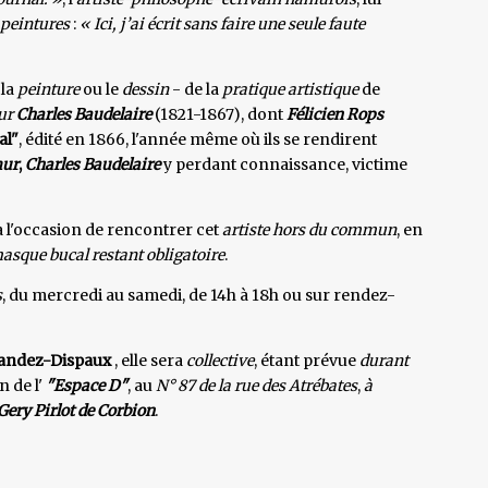
peintures
:
« Ici, j’ai écrit sans faire une seule faute
 la
peinture
ou le
dessin
- de la
pratique artistique
de
sur
Charles Baudelaire
(1821-1867), dont
Félicien Rops
al"
, édité en 1866, l'année même où ils se rendirent
ur
,
Charles Baudelaire
y perdant connaissance, victime
ra l'occasion de rencontrer cet
artiste hors du commun
, en
masque bucal restant obligatoire
.
s
, du mercredi au samedi, de 14h à 18h ou sur rendez-
andez-Dispaux
, elle sera
collective
, étant prévue
durant
n de l'
"Espace D"
, au
N° 87 de la rue des Atrébates
,
à
Gery Pirlot de Corbion
.