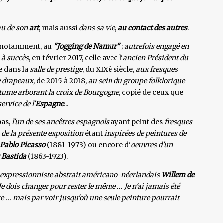
au de son
art
, mais aussi
dans sa vie
,
au contact des autres
.
t, notamment, au
"Jogging de Namur"
;
autrefois engagé en
 à succès
, en février 2017, celle avec l'
ancien Président du
e dans la
salle de prestige
, du XIXè siècle,
aux fresques
e drapeaux
, de 2015 à 2018,
au sein du groupe folklorique
tume arborant la croix de Bourgogne
, copié de ceux que
ervice de l'
Espagne
...
pas,
l'un de ses ancêtres espagnols
ayant peint des
fresques
 de la présente exposition
étant
inspirées de peintures de
Pablo Picasso
(1881-1973) ou encore d'
oeuvres d'un
y Bastida
(1863-1923).
e expressionniste abstrait américano-néerlandais
Willem de
Je dois changer pour rester le même ... Je n'ai jamais été
e ... mais par voir jusqu'où une seule peinture pourrait