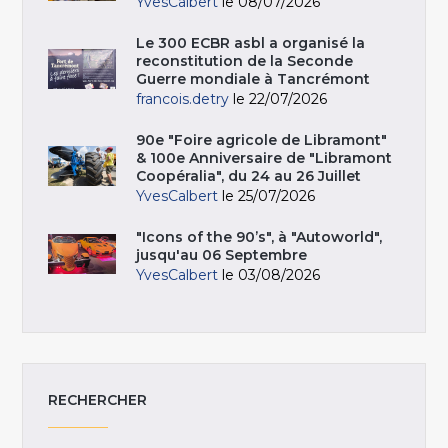
YvesCalbert
le 08/07/2026
Le 300 ECBR asbl a organisé la
reconstitution de la Seconde
Guerre mondiale à Tancrémont
francois.detry
le 22/07/2026
90e "Foire agricole de Libramont"
& 100e Anniversaire de "Libramont
Coopéralia", du 24 au 26 Juillet
YvesCalbert
le 25/07/2026
"Icons of the 90’s", à "Autoworld",
jusqu'au 06 Septembre
YvesCalbert
le 03/08/2026
RECHERCHER