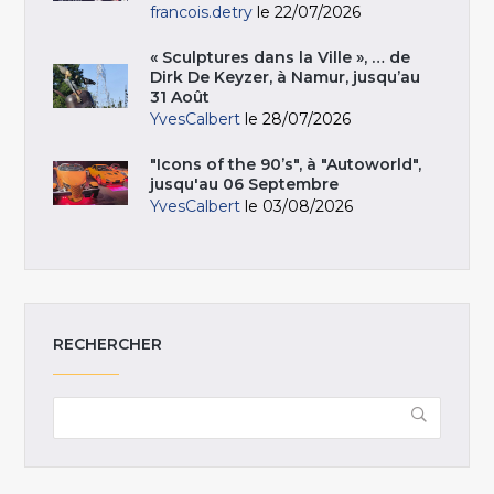
francois.detry
le 22/07/2026
« Sculptures dans la Ville », … de
Dirk De Keyzer, à Namur, jusqu’au
31 Août
YvesCalbert
le 28/07/2026
"Icons of the 90’s", à "Autoworld",
jusqu'au 06 Septembre
YvesCalbert
le 03/08/2026
RECHERCHER