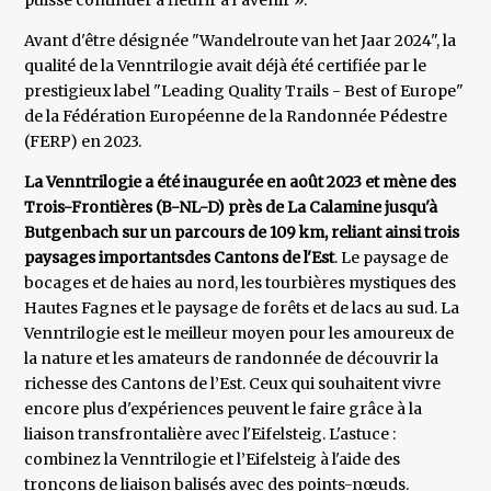
puisse continuer à fleurir à l’avenir ».
Avant d'être désignée "Wandelroute van het Jaar 2024", la
qualité de la Venntrilogie avait déjà été certifiée par le
prestigieux label "Leading Quality Trails - Best of Europe"
de la Fédération Européenne de la Randonnée Pédestre
(FERP) en 2023.
La Venntrilogie a été inaugurée en août 2023 et mène des
Trois-Frontières (B-NL-D) près de La Calamine jusqu'à
Butgenbach sur un parcours de 109 km, reliant ainsi trois
paysages importantsdes Cantons de l'Est
. Le paysage de
bocages et de haies au nord, les tourbières mystiques des
Hautes Fagnes et le paysage de forêts et de lacs au sud. La
Venntrilogie est le meilleur moyen pour les amoureux de
la nature et les amateurs de randonnée de découvrir la
richesse des Cantons de l’Est. Ceux qui souhaitent vivre
encore plus d'expériences peuvent le faire grâce à la
liaison transfrontalière avec l'Eifelsteig. L'astuce :
combinez la Venntrilogie et l’Eifelsteig à l'aide des
tronçons de liaison balisés avec des points-nœuds.