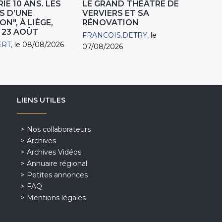
IE 10 ANS. LES
LE GRAND THÉÂTRE DE
S D’UNE
VERVIERS ET SA
N", À LIÈGE,
RÉNOVATION
 23 AOÛT
FRANCOIS.DETRY
le
ERT
le 08/08/2026
07/08/2026
LIENS UTILES
Nos collaborateurs
Archives
Archives Vidéos
Annuaire régional
Petites annonces
FAQ
Mentions légales