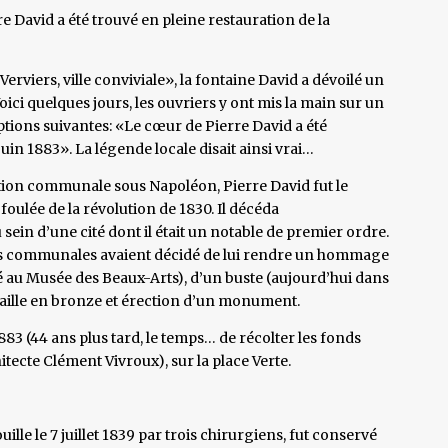
re David a été trouvé en pleine restauration de la
erviers, ville conviviale», la fontaine David a dévoilé un
oici quelques jours, les ouvriers y ont mis la main sur un
iptions suivantes: «Le cœur de Pierre David a été
n 1883». La légende locale disait ainsi vrai…
stion communale sous Napoléon, Pierre David fut le
foulée de la révolution de 1830. Il décéda
 sein d’une cité dont il était un notable de premier ordre.
ités communales avaient décidé de lui rendre un hommage
vé au Musée des Beaux-Arts), d’un buste (aujourd’hui dans
aille en bronze et érection d’un monument.
83 (44 ans plus tard, le temps… de récolter les fonds
itecte Clément Vivroux), sur la place Verte.
uille le 7 juillet 1839 par trois chirurgiens, fut conservé