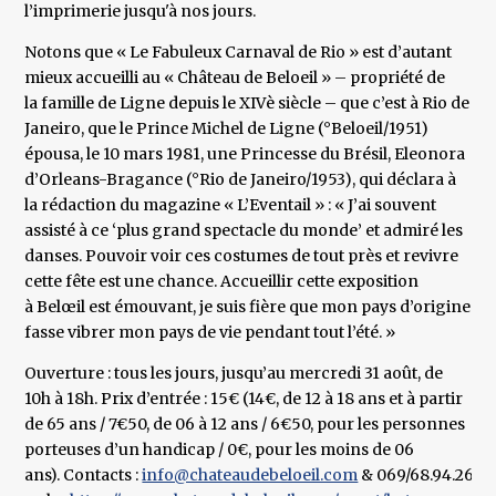
l’imprimerie jusqu'à nos jours.
Notons que « Le Fabuleux Carnaval de Rio » est d’autant
mieux accueilli au « Château de Beloeil » – propriété de
la famille de Ligne depuis le XIVè siècle – que c’est à Rio de
Janeiro, que le Prince Michel de Ligne (°Beloeil/1951)
épousa, le 10 mars 1981, une Princesse du Brésil, Eleonora
d’Orleans-Bragance (°Rio de Janeiro/1953), qui déclara à
la rédaction du magazine « L’Eventail » : « J’ai souvent
assisté à ce ‘plus grand spectacle du monde’ et admiré les
danses. Pouvoir voir ces costumes de tout près et revivre
cette fête est une chance. Accueillir cette exposition
à Belœil est émouvant, je suis fière que mon pays d’origine
fasse vibrer mon pays de vie pendant tout l’été. »
Ouverture : tous les jours, jusqu’au mercredi 31 août, de
10h à 18h. Prix d’entrée : 15€ (14€, de 12 à 18 ans et à partir
de 65 ans / 7€50, de 06 à 12 ans / 6€50, pour les personnes
porteuses d’un handicap / 0€, pour les moins de 06
ans). Contacts :
info@chateaudebeloeil.com
& 069/68.94.26. Si