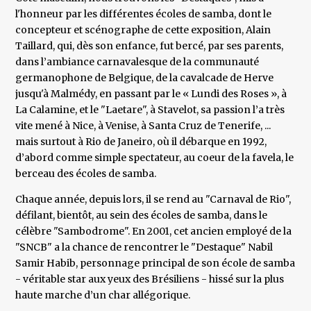
l'honneur par les différentes écoles de samba, dont le
concepteur et scénographe de cette exposition, Alain
Taillard, qui, dès son enfance, fut bercé, par ses parents,
dans l’ambiance carnavalesque de la communauté
germanophone de Belgique, de la cavalcade de Herve
jusqu'à Malmédy, en passant par le « Lundi des Roses », à
La Calamine, et le "Laetare", à Stavelot, sa passion l’a très
vite mené à Nice, à Venise, à Santa Cruz de Tenerife, ...
mais surtout à Rio de Janeiro, où il débarque en 1992,
d’abord comme simple spectateur, au coeur de la favela, le
berceau des écoles de samba.
Chaque année, depuis lors, il se rend au "Carnaval de Rio",
défilant, bientôt, au sein des écoles de samba, dans le
célèbre "Sambodrome". En 2001, cet ancien employé de la
"SNCB" a la chance de rencontrer le "Destaque" Nabil
Samir Habib, personnage principal de son école de samba
- véritable star aux yeux des Brésiliens - hissé sur la plus
haute marche d’un char allégorique.