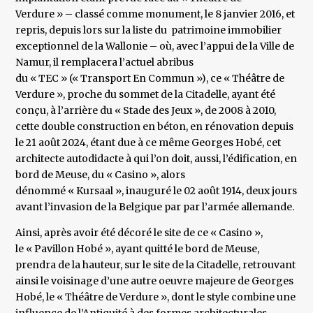
Verdure » – classé comme monument, le 8 janvier 2016, et
repris, depuis lors sur la liste du patrimoine immobilier
exceptionnel de la Wallonie – où, avec l’appui de la Ville de
Namur, il remplacera l’actuel abribus
du « TEC » (« Transport En Commun »), ce « Théâtre de
Verdure », proche du sommet de la Citadelle, ayant été
conçu, à l’arrière du « Stade des Jeux », de 2008 à 2010,
cette double construction en béton, en rénovation depuis
le 21 août 2024, étant due à ce même Georges Hobé, cet
architecte autodidacte à qui l’on doit, aussi, l’édification, en
bord de Meuse, du « Casino », alors
dénommé « Kursaal », inauguré le 02 août 1914, deux jours
avant l’invasion de la Belgique par par l’armée allemande.
Ainsi, après avoir été décoré le site de ce « Casino »,
le « Pavillon Hobé », ayant quitté le bord de Meuse,
prendra de la hauteur, sur le site de la Citadelle, retrouvant
ainsi le voisinage d’une autre oeuvre majeure de Georges
Hobé, le « Théâtre de Verdure », dont le style combine une