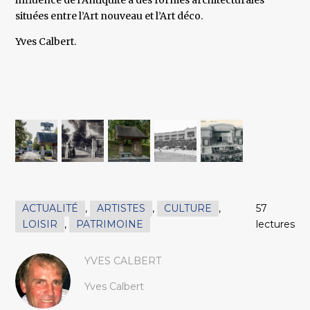
influence de l’Antiquité à des formes architecturales
situées entre l’Art nouveau et l’Art déco.
Yves Calbert.
ACTUALITÉ
,
ARTISTES
,
CULTURE
,
57
LOISIR
,
PATRIMOINE
lectures
YVES CALBERT
Yves Calbert