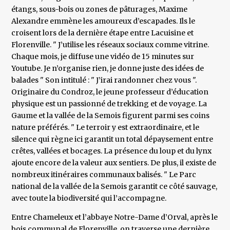
étangs, sous-bois ou zones de pâturages, Maxime
Alexandre emmène les amoureux d’escapades. Ils le
croisent lors de la dernière étape entre Lacuisine et
Florenville. " J’utilise les réseaux sociaux comme vitrine.
Chaque mois, je diffuse une vidéo de 15 minutes sur
Youtube. Je n’organise rien, je donne juste des idées de
balades " Son intitulé : " J’irai randonner chez vous ".
Originaire du Condroz, le jeune professeur d’éducation
physique est un passionné de trekking et de voyage. La
Gaume et la vallée de la Semois figurent parmi ses coins
nature préférés. " Le terroir y est extraordinaire, et le
silence qui règne ici garantit un total dépaysement entre
crêtes, vallées et bocages. La présence du loup et du lynx
ajoute encore de la valeur aux sentiers. De plus, il existe de
nombreux itinéraires communaux balisés. " Le Parc
national de la vallée de la Semois garantit ce côté sauvage,
avec toute la biodiversité qui l’accompagne.
Entre Chameleux et l’abbaye Notre-Dame d’Orval, après le
bois communal de Florenville, on traverse une dernière