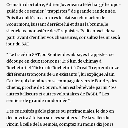
Ce matin d’octobre, Adrien Joveneau a téléchargé le topo-
guide de ce sentier " trappistes " de grande randonnée.
Puis il a quitté aux aurores le plateau chimacien de
Scourmont, laissant derrière lui et dans la brume, le
silencieux monastère des Trappistes. Petit conseil de sa
part : avant d’enfiler vos chaussures, consultez les mises à
jour du SAT
" Le tracé du SAT, ou Sentier des abbayes trappistes, se
découpe en deux tronçons ; 156 km de Chimay à
Rochefort et 116 km de Rochefort à Orval.Il reprend onze
différents tronçons de GR existants ", lui explique Alain
Carlier qui chemine en sa compagnie vers le Fondry des
Chiens, proche de Couvin. Alain est bénévole parmi 450
autres baliseurs et autres volontaires de l’ASBL " Les
sentiers de grande randonnée ".
Des curiosités géologiques ou patrimoniales, le duo en
découvrira à foison sur ces sentiers. " De la vallée du
Viroin à celle de la Semois, comptez au moins dix jours