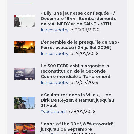
« Lily, une jeunesse confisquée » /
Décembre 1944 : Bombardements
de MALMEDY et de SAINT - VITH
francois.detry
le 06/08/2026
L’ensemble de la presqu’île du Cap-
Ferret évacuée ( 24 juillet 2026 )
francois.detry
le 24/07/2026
Le 300 ECBR asbl a organisé la
reconstitution de la Seconde
Guerre mondiale à Tancrémont
francois.detry
le 22/07/2026
« Sculptures dans la Ville », … de
Dirk De Keyzer, à Namur, jusqu’au
31 Août
YvesCalbert
le 28/07/2026
"Icons of the 90’s", à "Autoworld",
jusqu'au 06 Septembre