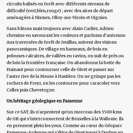
circuits balisés en forêt avec différents niveaux de
difficulté (vert,bleu,rouge) ; avec des aires de départ
aménagées à Nismes, Olloy-sur-Viroin et Oignies.
Sans bâtons mais toujours avec Alain Carlier, Adrien
chemine en savourant les couleurs et parfums d’automne.
Aux traversées de forêt de feuillus, suivent des visions
panoramiques. De village en hameaux, de bois en
pelouses calcaires, de vallées en ravins, on suit de près ou
de loin la frontière française. On abandonne la botte du
Hainaut pour contourner celle de Givet et passer sur
l’autre rive de la Meuse à Hastière. On ne grimpe pas les
rochers de Freyr, on les contourne pour caracoler vers
Celles puis Chevetogne.
Un héritage géologique en Famenne
Sur ce SAT, ils n’arpentent qu’un morceau des 5500 kms
de GR qui s’interconnectent de Bruxelles à la Wallonie. Ils
en prennent plein les yeux. Comme au cœur du Géoparc
Famenne-Ardenne qui s’étire de Givet jusqu’à Durbuy en