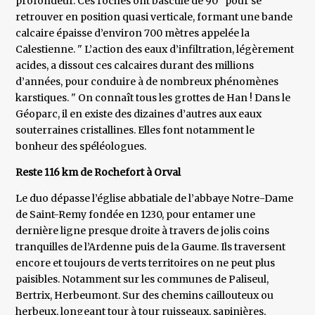
profondeur. Ces roches ont basculé de 90° pour se
retrouver en position quasi verticale, formant une bande
calcaire épaisse d’environ 700 mètres appelée la
Calestienne. " L’action des eaux d’infiltration, légèrement
acides, a dissout ces calcaires durant des millions
d’années, pour conduire à de nombreux phénomènes
karstiques. " On connaît tous les grottes de Han ! Dans le
Géoparc, il en existe des dizaines d’autres aux eaux
souterraines cristallines. Elles font notamment le
bonheur des spéléologues.
Reste 116 km de Rochefort à Orval
Le duo dépasse l’église abbatiale de l’abbaye Notre-Dame
de Saint-Remy fondée en 1230, pour entamer une
dernière ligne presque droite à travers de jolis coins
tranquilles de l’Ardenne puis de la Gaume. Ils traversent
encore et toujours de verts territoires on ne peut plus
paisibles. Notamment sur les communes de Paliseul,
Bertrix, Herbeumont. Sur des chemins caillouteux ou
herbeux, longeant tour à tour ruisseaux, sapinières,