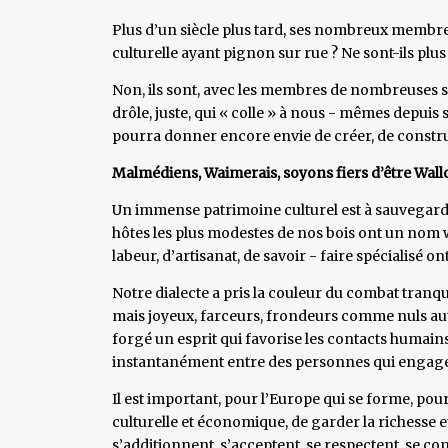
Plus d’un siècle plus tard, ses nombreux membres
culturelle ayant pignon sur rue ? Ne sont-ils pl
Non, ils sont, avec les membres de nombreuses so
drôle, juste, qui « colle » à nous - mêmes depuis s
pourra donner encore envie de créer, de construi
Malmédiens, Waimerais, soyons fiers d’être Wallon
Un immense patrimoine culturel est à sauvegarde
hôtes les plus modestes de nos bois ont un nom w
labeur, d’artisanat, de savoir - faire spécialisé on
Notre dialecte a pris la couleur du combat tranqui
mais joyeux, farceurs, frondeurs comme nuls aut
forgé un esprit qui favorise les contacts humain
instantanément entre des personnes qui engage
Il est important, pour l’Europe qui se forme, po
culturelle et économique, de garder la richesse e
s’additionnent, s’acceptent, se respectent, se co