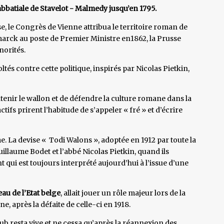
bbatiale de Stavelot - Malmedy jusqu’en 1795.
, le Congrès de Vienne attribua le territoire roman de
arck au poste de Premier Ministre en1862, la Prusse
norités.
és contre cette politique, inspirés par Nicolas Pietkin,
ntenir le wallon et de défendre la culture romane dans la
ifs prirent l’habitude de s’appeler « fré » et d’écrire
La devise « Todi Walons », adoptée en 1912 par toute la
uillaume Bodet et l’abbé Nicolas Pietkin, quand ils
qui est toujours interprété aujourd’hui à l’issue d’une
eau de l’Etat belge
, allait jouer un rôle majeur lors de la
, après la défaite de celle-ci en 1918.
ub resta vive et ne cessa qu’après la réannexion des