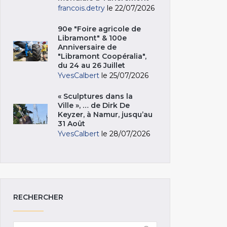
francois.detry
le 22/07/2026
90e "Foire agricole de
Libramont" & 100e
Anniversaire de
"Libramont Coopéralia",
du 24 au 26 Juillet
YvesCalbert
le 25/07/2026
« Sculptures dans la
Ville », … de Dirk De
Keyzer, à Namur, jusqu’au
31 Août
YvesCalbert
le 28/07/2026
RECHERCHER