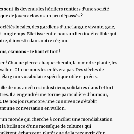
 sont-ils devenus les héritiers rentiers d’une société
us que de joyeux clowns un peu dépassés ?
ciétés locales, des gardiens d’une langue vivante, gaie,
i longtemps. Elle tisse entte nous un lien indéfectible qui
re, d’investir dans notre région.
s, clamons - le haut et fort !
r ! Chaque pierre, chaque chemin, la moindre plante, les
allon. OIn ne nous les enlèvera pas. Des siècles de
t élargi un vocabulaire spécifique utile et précis.
lle de nos ancêtres industrieux, solidaires dans l’effort,
res. Il a engendré une forme particulière d’humour,
s. De nos jours,encore, une connivence s’établit
nt une conversation en wallon.
ur un monde qui cherche à concilier une mondialisation
t la brillance d’une mosaïque de cultures qui
mplètent, échangent, plutôt que de la recouvrir d’un