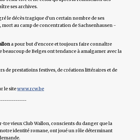
aître ses archives.
lgré le décès tragique d’un certain nombre de ses
, mort au camp de concentration de Sachsenhausen -
allon
a pour but d’encore et toujours faire connaître
ue beaucoup de Belges ont tendance à amalgamer avec la
rs de prestatioins festives, de créations littéraires et de
r le site
www.rcw.be
-------------
r-tre vieux Club Wallon, conscients du danger que la
 notre identité romane, ont joué un rôle déterminant
allemande.