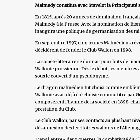
Malmedy constitua avec Stavelot la Principauté a
En 1815, après 20 années de domination française
Malmedy à la Prusse. Avec la nomination de Bism
inaugura une politique de germanisation des mi
En septembre 1897, cinq jeunes Malmédiens révolt
décidèrent de fonder le Club Wallon en 1898.
La société littéraire se donnait pour buts de mai
Wallonie prussienne. Dès le début, les membres act
sous le couvert d’un pseudonyme.
Le dragon malmédien fut choisi comme emblème. 
Wallonie avait déjà été choisie comme titre par G
composèrent l’hymne de la société en 1898, chant 
prestation du Club.
Le Club Wallon, par ses contacts au plus haut niv
désannexion des territoires wallons de l’Allemagne
Dans l’entre - deux guerres, la combativité du Cl