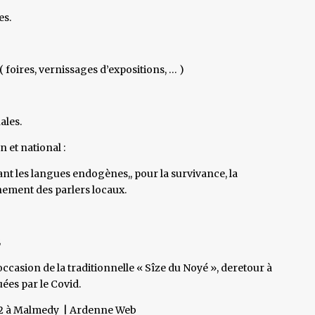
es.
 foires, vernissages d’expositions, … )
ales.
 et national :
ant les langues endogènes,, pour la survivance, la
gnement des parlers locaux.
occasion de la traditionnelle « Sîze du Noyé », deretour à
ées par le Covid.
22 à Malmedy | Ardenne Web