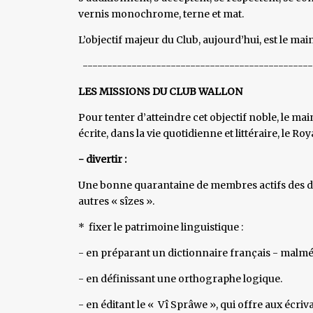
vernis monochrome, terne et mat.
L’objectif majeur du Club, aujourd’hui, est le mai
-----------------------------------------------
LES MISSIONS DU CLUB WALLON
Pour tenter d’atteindre cet objectif noble, le mai
écrite, dans la vie quotidienne et littéraire, le 
- divertir :
Une bonne quarantaine de membres actifs des de
autres « sîzes ».
* fixer le patrimoine linguistique :
- en préparant un dictionnaire français - malmé
- en définissant une orthographe logique.
- en éditant le « Vî Sprâwe », qui offre aux écri