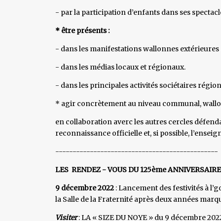
- par la participation d’enfants dans ses spectacl
* être présents :
- dans les manifestations wallonnes extérieures (
- dans les médias locaux et régionaux.
- dans les principales activités sociétaires région
* agir concrètement au niveau communal, wallon
en collaboration averc les autres cercles défend
reconnaissance officielle et, si possible, l’ensei
-----------------------------------------------
LES RENDEZ - VOUS DU 125ème ANNIVERSAIRE
9 décembre 2022
: Lancement des festivités à l’g
la Salle de la Fraternité après deux années marqu
Visiter
: LA « SIZE DU NOYE » du 9 décembre 20