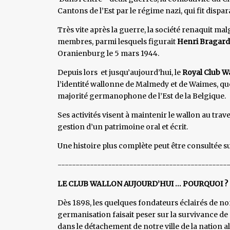
Cantons de l’Est par le régime nazi, qui fit dispar
Très vite après la guerre, la société renaquit ma
membres, parmi lesquels figurait
Henri Bragard
Oranienburg le 5 mars 1944.
Depuis lors et jusqu’aujourd’hui, le
Royal Club W
l’identité wallonne de Malmedy et de Waimes, q
majorité germanophone de l’Est de la Belgique.
Ses activités visent à maintenir le wallon au trave
gestion d’un patrimoine oral et écrit.
Une histoire plus complète peut être consultée su
-----------------------------------------------
LE CLUB WALLON AUJOURD’HUI … POURQUOI ?
Dès 1898, les quelques fondateurs éclairés de no
germanisation faisait peser sur la survivance de
dans le détachement de notre ville de la nation 