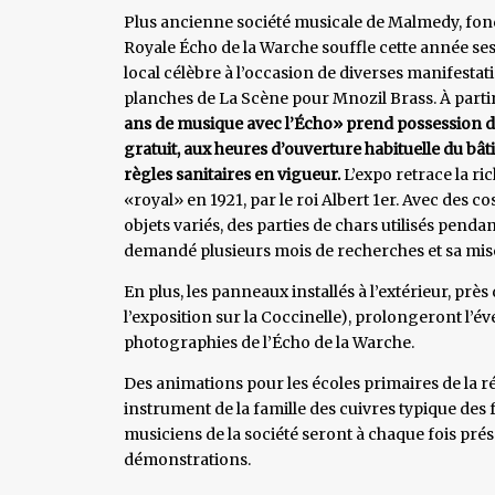
Plus ancienne société musicale de Malmedy, fondé
Royale Écho de la Warche souffle cette année ses
local célèbre à l’occasion de diverses manifestat
planches de La Scène pour Mnozil Brass. À partir
ans de musique avec l’Écho» prend possession de
gratuit, aux heures d’ouverture habituelle du bâti
règles sanitaires en vigueur.
L’expo retrace la ric
«royal» en 1921, par le roi Albert 1er. Avec des c
objets variés, des parties de chars utilisés penda
demandé plusieurs mois de recherches et sa mise
En plus, les panneaux installés à l’extérieur, pr
l’exposition sur la Coccinelle), prolongeront l’
photographies de l’Écho de la Warche.
Des animations pour les écoles primaires de la ré
instrument de la famille des cuivres typique des 
musiciens de la société seront à chaque fois pré
démonstrations.