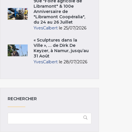
90e "Foire agricole de
Libramont" & 100e
Anniversaire de
"Libramont Coopéralia",
du 24 au 26 Juillet
YvesCalbert
le 25/07/2026
« Sculptures dans la
Ville », … de Dirk De
Keyzer, à Namur, jusqu’au
31 Août
YvesCalbert
le 28/07/2026
RECHERCHER