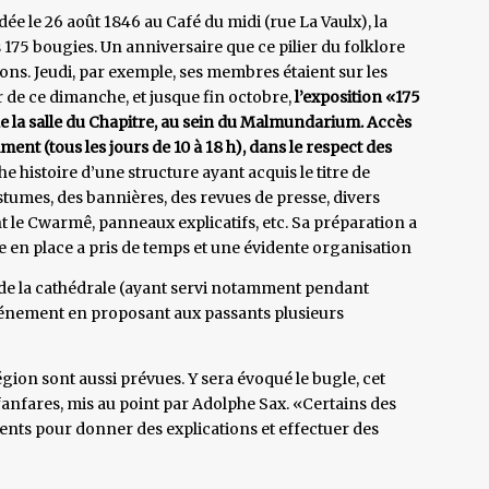
e le 26 août 1846 au Café du midi (rue La Vaulx), la
 175 bougies. Un anniversaire que ce pilier du folklore
ions. Jeudi, par exemple, ses membres étaient sur les
 de ce dimanche, et jusque fin octobre,
l’exposition «175
 la salle du Chapitre, au sein du Malmundarium. Accès
ment (tous les jours de 10 à 18 h), dans le respect des
he histoire d’une structure ayant acquis le titre de
ostumes, des bannières, des revues de presse, divers
nt le Cwarmê, panneaux explicatifs, etc. Sa préparation a
 en place a pris de temps et une évidente organisation
ès de la cathédrale (ayant servi notamment pendant
événement en proposant aux passants plusieurs
gion sont aussi prévues. Y sera évoqué le bugle, cet
fanfares, mis au point par Adolphe Sax. «Certains des
sents pour donner des explications et effectuer des